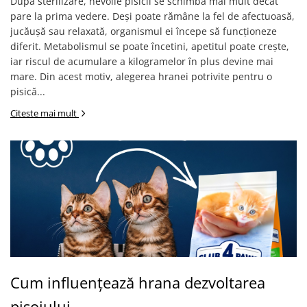
După sterilizare, nevoile pisicii se schimbă mai mult decât
pare la prima vedere. Deși poate rămâne la fel de afectuoasă,
jucăușă sau relaxată, organismul ei începe să funcționeze
diferit. Metabolismul se poate încetini, apetitul poate crește,
iar riscul de acumulare a kilogramelor în plus devine mai
mare. Din acest motiv, alegerea hranei potrivite pentru o
pisică...
Citeste mai mult
Cum influențează hrana dezvoltarea
pisoiului