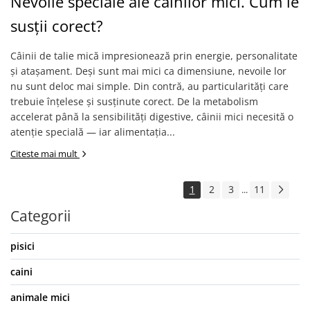
Nevoile speciale ale câinilor mici. Cum le
susții corect?
Câinii de talie mică impresionează prin energie, personalitate
și atașament. Deși sunt mai mici ca dimensiune, nevoile lor
nu sunt deloc mai simple. Din contră, au particularități care
trebuie înțelese și susținute corect. De la metabolism
accelerat până la sensibilități digestive, câinii mici necesită o
atenție specială — iar alimentația...
Citeste mai mult
1
2
3
11
...
Categorii
pisici
caini
animale mici