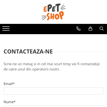
Caini
Pisici
Hrana uscata
Hrana uscata
Hrana umeda
Hrana umeda
Recompense
Recompense
Accesorii caini
Asternut igienic
CONTACTEAZA-NE
Lese si zgarzi
Accesorii pisici
Jucarii caini
Ansambluri de joaca, sisaluri
Scrie-ne un mesaj si in cel mai scurt timp vei fi contactat(a)
Castroane si boluri
Castroane si boluri
de catre unul din operatorii nostri.
Lese, hamuri si zgarzi
Email*
Nume*