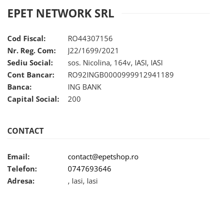
EPET NETWORK SRL
Cod Fiscal:
RO44307156
Nr. Reg. Com:
J22/1699/2021
Sediu Social:
sos. Nicolina, 164v, IASI, IASI
Cont Bancar:
RO92INGB0000999912941189
Banca:
ING BANK
Capital Social:
200
CONTACT
Email:
contact@epetshop.ro
Telefon:
0747693646
Adresa:
, Iasi, Iasi