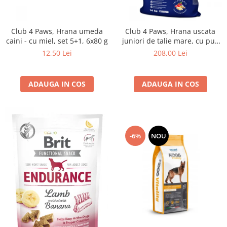
Club 4 Paws, Hrana umeda
Club 4 Paws, Hrana uscata
caini - cu miel, set 5+1, 6x80 g
juniori de talie mare, cu pui,
14kg
12,50 Lei
208,00 Lei
ADAUGA IN COS
ADAUGA IN COS
-6%
NOU