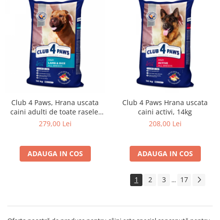
Club 4 Paws, Hrana uscata
Club 4 Paws Hrana uscata
caini adulti de toate rasele,
caini activi, 14kg
formula hipoalergenica, miel
279,00 Lei
208,00 Lei
si orez, 14kg
ADAUGA IN COS
ADAUGA IN COS
1
2
3
17
...