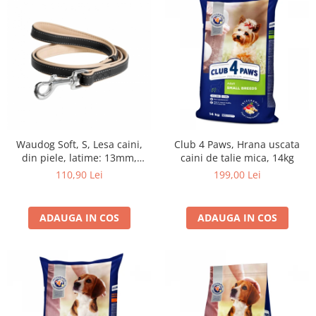
Waudog Soft, S, Lesa caini,
Club 4 Paws, Hrana uscata
din piele, latime: 13mm,
caini de talie mica, 14kg
lungime: 122cm,negru
110,90 Lei
199,00 Lei
ADAUGA IN COS
ADAUGA IN COS