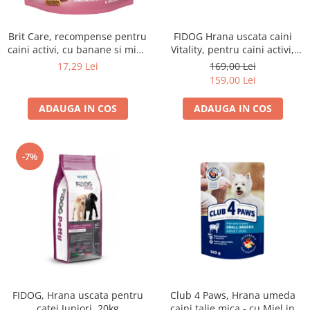
FIDOG Hrana uscata caini
Brit Care, recompense pentru
Vitality, pentru caini activi,
caini activi, cu banane si miel,
20kg
0.15kg
169,00 Lei
17,29 Lei
159,00 Lei
ADAUGA IN COS
ADAUGA IN COS
-7%
FIDOG, Hrana uscata pentru
Club 4 Paws, Hrana umeda
catei Juniori, 20kg
caini talie mica - cu Miel in