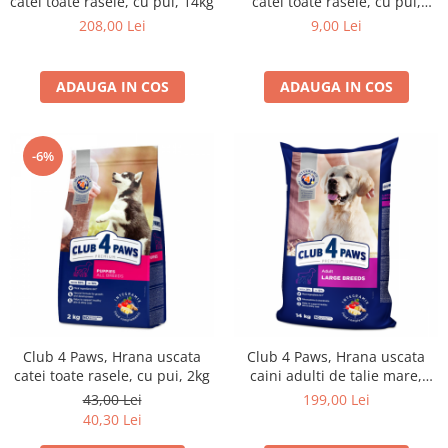
catei toate rasele, cu pui, 14kg
catei toate rasele, cu pui,
400g
208,00 Lei
9,00 Lei
ADAUGA IN COS
ADAUGA IN COS
-6%
Club 4 Paws, Hrana uscata
Club 4 Paws, Hrana uscata
catei toate rasele, cu pui, 2kg
caini adulti de talie mare,
14kg
43,00 Lei
199,00 Lei
40,30 Lei