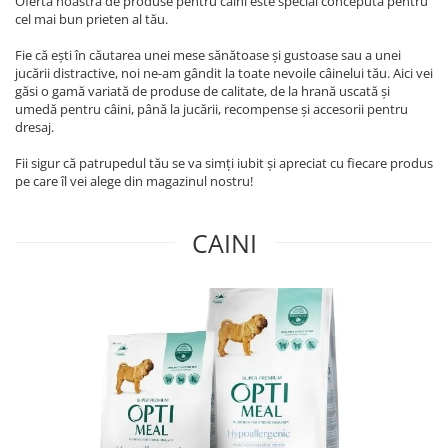
Oferta noastră de produse pentru câini este special concepută pentru
cel mai bun prieten al tău.
Fie că ești în căutarea unei mese sănătoase și gustoase sau a unei
jucării distractive, noi ne-am gândit la toate nevoile câinelui tău. Aici vei
găsi o gamă variată de produse de calitate, de la hrană uscată și
umedă pentru câini, până la jucării, recompense și accesorii pentru
dresaj.
Fii sigur că patrupedul tău se va simți iubit și apreciat cu fiecare produs
pe care îl vei alege din magazinul nostru!
CAINI