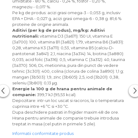
umiditate - 80 %, calciu - 0,24 %, fosfor - 0,20 %,
magneziu - 0,017 %.
Pe kg de produs: acizi grasi omega-3 - 0,053 g, inclusiv
EPA + DHA - 0,027 g, acizi grasi omega-6 - 0,38 g. 81,6 %
proteine de origine animala.
Aditivi (per kg de produs), mg/kg: Aditivi
nutritionali:
vitamina D3 (3a671): 150 UI, vitamina Е
(3a700): 100, vitamina В1 (3а821): 1,79, vitamina B6 (3a831):
0,28, vitamina К3 (3а711): 0,53, vitamina В5 (calciu-D-
pantotenat 3а841): 2,1, niacina (3а314): 14, biotina (3a880):
0,035, acid folic (3а316): 0,5, vitamina C (3a312): 40, taurina
(3a370): 506, DL-metionina, pura din punct de vedere
tehnic (3с301): 400, colina (clorura de colina 3а890): 1,1 g;
mangan (3b503): 1,9, zinc (3b605): 2,5, iod (3b201): 0,38,
seleniu (3b801): 0,13 μg.
Energie la 100 g de hrana pentru animale de
companie:
399,7 kJ (95,53 kcal).
Depozitare: intr-un loc uscat si racoros, la o temperatura
cuprinsa intre +6 ºС si +30 ºС.
Dupa deschidere pastrati in frigider maxim 48 de ore.
Hrana pentru animale de companie trebuie introdusa
treptat in masa (cel putin in primele 5 zile).
Informatii conformitate produs