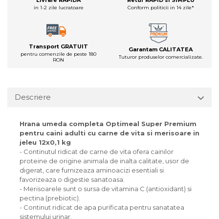
Livrare RAPIDA
Retur RAPID si SIMPLU
in 1-2 zile lucratoare
Conform politicii in 14 zile*
Transport GRATUIT
Garantam CALITATEA
pentru comenzile de peste 180
Tuturor produselor comercializate.
RON
Descriere
Hrana umeda completa Optimeal Super Premium
pentru caini adulti cu carne de vita si merisoare in
jeleu 12x0,1 kg
- Continutul ridicat de carne de vita ofera cainilor
proteine de origine animala de inalta calitate, usor de
digerat, care furnizeaza aminoacizi esentiali si
favorizeaza o digestie sanatoasa.
- Merisoarele sunt o sursa de vitamina C (antioxidant) si
pectina (prebiotic).
- Continut ridicat de apa purificata pentru sanatatea
sistemului urinar.