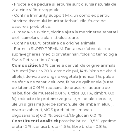
- Fructele de padure si ierburile sunt o sursa naturala de
vitamine si fibre vegetale.
- Contine Immunity Support Mix, un complex pentru
intarirea sistemului imunitar, ierburi utile, fructe de
padure si prebiotice.
- Omega-3 si 6, zinc, biotina ajuta la mentinerea sanatatii
pielii cainelui si a blanii stralucitoare.
- Contine 81,6 % proteine de origine animala.
- Formula SUPER PREMIUM. Dieta este fabricata sub
supravegherea medicilor veterinari, folosind tehnologia
Swiss Pet Nutrition Group.
Compozitie:
80 % carne si derivati de origine animala
in bucati (inclusiv 20 % carne de pui, 14 % inima de vita si
altele), derivati de origine vegetala (merisor 1 %, pulpa
de sfecla de zahar, celuloza, faina de galbenele (sursa
de luteina) 0,01 %, radacina de brusture, radacina de
nalba, flori de musetel 0,01 %, urzica 0,01 %, cimbru 0,01
%), extracte de proteine vegetale, minerale, cereale,
uleiuri si grasimi (ulei de somon, ulei de limba mielului),
diverse zaharuri, MOS (prebiotice - manan-
oligozaharide) 0,01 %, beta-1,3/1,6-glucani 0,01 %.
Constituenti analitici:
proteina bruta - 9,5 %, grasime
bruta - 5 %, cenusa bruta - 1,6 %, fibre brute - 0,8 %,