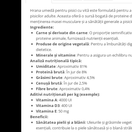
Hrana umedă pentru pisici cu vită este formulată pentru a s
pisicilor adulte. Aceasta oferă o sursă bogată de proteine de
menținerea masei musculare și a sănătății generale a pisicii
Ingrediente:
Carne și derivate din carne
: O proporție semnificativ
proteine animale, furnizează nutrienții esențiali.
Produse de origine vegetală
: Pentru a îmbunătăți dige
dietetice.
Minerale și vitamine
: Pentru a asigura un echilibru n
Analiză nutrițională tipică:
Umiditate
: Aproximativ 81%
Proteină brută
: În jur de 8%
Grăsimi brute
: Aproximativ 4,5%
Cenușă brută
: În jur de 2,5%
Fibre brute
: Aproximativ 0,4%
Aditivi nutriționali per kg (exemple):
Vitamina A
: 4000 UI
Vitamina D3
: 400 UI
Vitamina E
: 50 mg
Beneficii:
Sănătatea pielii și a blănii
: Uleiurile și grăsimile vege
esențiali, contribuie la o piele sănătoasă și o blană străl