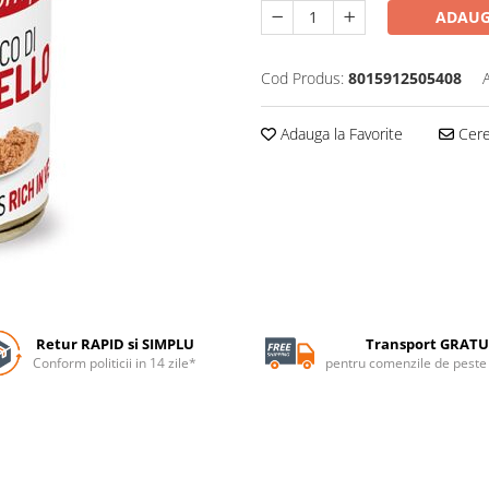
ADAUG
Cod Produs:
8015912505408
Adauga la Favorite
Cere 
Retur RAPID si SIMPLU
Transport GRATU
Conform politicii in 14 zile*
pentru comenzile de pest