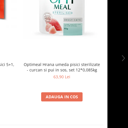
ici 5+1,
Optimeal Hrana umeda pisici sterilizate
Optimeal H
- curcan si pui in sos, set 12*0,085kg
63,90 Lei
ADAUGA IN COS