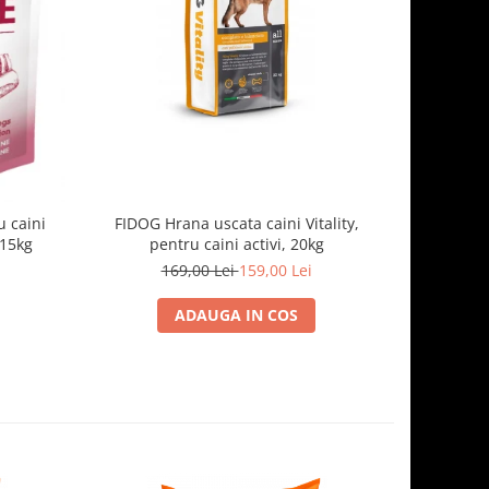
-7%
 caini
FIDOG Hrana uscata caini Vitality,
FIDOG, 
.15kg
pentru caini activi, 20kg
169,00 Lei
159,00 Lei
1
ADAUGA IN COS