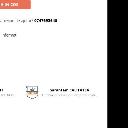
A IN COS
Ai nevoie de ajutor?
0747693646
informatii
IT
Garantam CALITATEA
e 180 RON
Tuturor produselor comercializate.