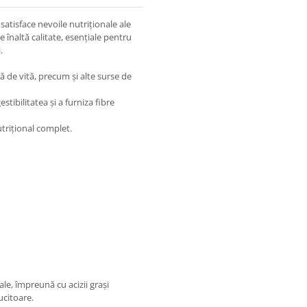
atisface nevoile nutriționale ale
 înaltă calitate, esențiale pentru
.
ă de vită, precum și alte surse de
stibilitatea și a furniza fibre
utrițional complet.
tale, împreună cu acizii grași
ucitoare.