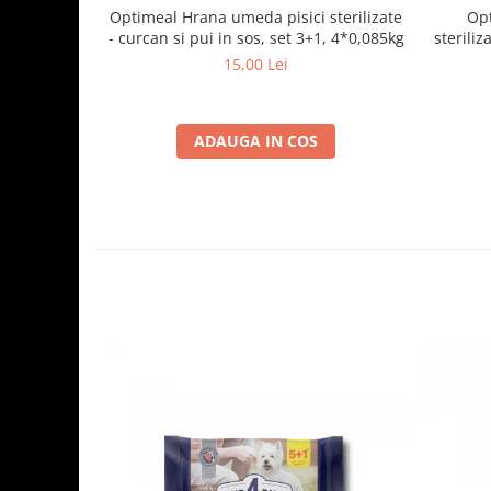
Optimeal Hrana umeda pisici sterilizate
Opt
- curcan si pui in sos, set 3+1, 4*0,085kg
steriliz
15,00 Lei
ADAUGA IN COS