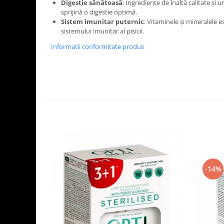
Digestie sănătoasă
: Ingrediente de înaltă calitate și u
sprijină o digestie optimă.
Sistem imunitar puternic
: Vitaminele și mineralele es
sistemului imunitar al pisicii.
Informatii conformitate produs
-14%