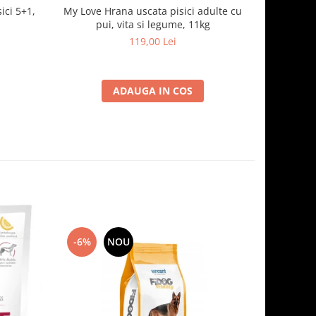
ici 5+1,
My Love Hrana uscata pisici adulte cu
Optimeal H
pui, vita si legume, 11kg
- curcan
119,00 Lei
ADAUGA IN COS
-6%
NOU