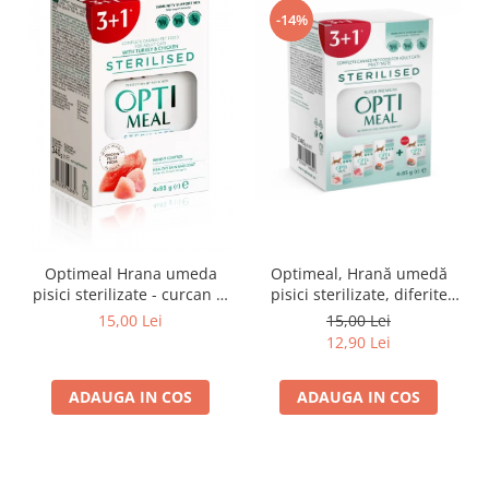
-14%
Optimeal Hrana umeda
Optimeal, Hrană umedă
pisici sterilizate - curcan si
pisici sterilizate, diferite
pui in sos, set 3+1,
arome, (3+1), 0.34kg
15,00 Lei
15,00 Lei
4*0,085kg
12,90 Lei
ADAUGA IN COS
ADAUGA IN COS