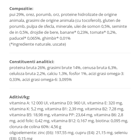
Compozitie:
pui 29%, orez, porumb, orz, proteine hidrolizate de origine
animala, grasimi de origine animala (cu tocoferoli), gluten de
porumb, pulpa de sfecla, minerale, ulei de somon 0,5%, seminte
de in 0,5%, drojdie de bere, banane* 0,23%, tomate* 0,2%,
paducel* 0,065%, ghimbir* 0,01%
(*ingrediente naturale, uscate)
Constituenti analitici:
proteina bruta 26%, grasimi brute 14%, cenusa bruta 6,3%,
celuloza bruta 2,2%, calciu 1,3%, fosfor 1%, acizi grasi omega-3:
0,33%, acizi grasi omega-6: 3,095%
Aditivi/kg:
vitamina A: 12 000 UI, vitamina D3: 960 UI, vitamina E: 320 mg,
vitamina K: 5,2 mg, vitamina B1: 2,39 mg, vitamina B2: 7,28 mg,
vitamina B5: 18,98 mg, vitamina PP: 23,64 mg, vitamina B6: 2,8
mg, acid folic: 0,42 mg, vitamina B12: 0,167 mg, biotina: 0,095 mg,
clorura de colina 60%: 4,56 g
oligoelemente: zinc (E6): 197,55 mg, cupru (E4): 21,15 mg, seleniu
(E8): 0,15 mg