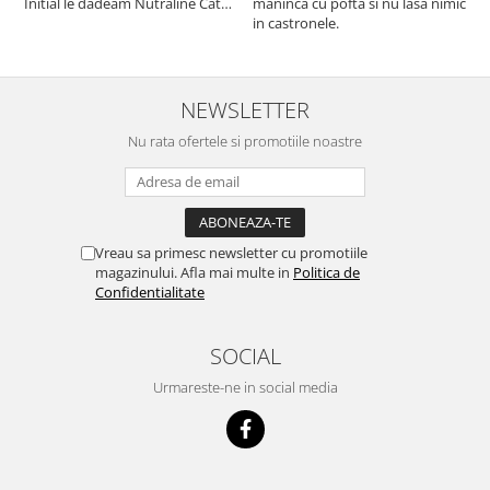
Initial le dadeam Nutraline Cat
maninca cu pofta si nu lasa nimic
m
Indoor, dar de cand s-a
in castronele.
i
scumpuit am incercat 4 paw si
concept for Live pe care o evita,
nu o mananca cu placere. Eu
sunt multumit si voi continua cu
NEWSLETTER
acest brand...
Nu rata ofertele si promotiile noastre
Vreau sa primesc newsletter cu promotiile
magazinului. Afla mai multe in
Politica de
Confidentialitate
SOCIAL
Urmareste-ne in social media