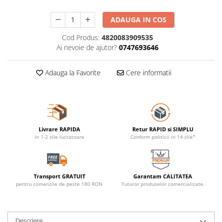
ADAUGA IN COS
Cod Produs:
4820083909535
Ai nevoie de ajutor?
0747693646
Adauga la Favorite
Cere informatii
Livrare RAPIDA
Retur RAPID si SIMPLU
in 1-2 zile lucratoare
Conform politicii in 14 zile*
Transport GRATUIT
Garantam CALITATEA
pentru comenzile de peste 180 RON
Tuturor produselor comercializate.
Descriere