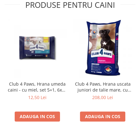
PRODUSE PENTRU CAINI
Club 4 Paws, Hrana umeda
Club 4 Paws, Hrana uscata
caini - cu miel, set 5+1, 6x80
juniori de talie mare, cu
g
pui, 14kg
12,50 Lei
208,00 Lei
ADAUGA IN COS
ADAUGA IN COS