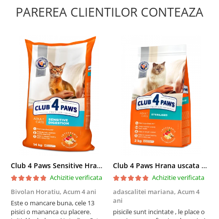
PAREREA CLIENTILOR CONTEAZA
Club 4 Paws Sensitive Hrana uscata pisici adulte, 14kg
Club 4 Paws Hrana uscata pisici sterilizate, 2kg
Achizitie verificata
Achizitie verificata
Bivolan Horatiu,
Acum 4 ani
adascalitei mariana,
Acum 4
a
ani
a
Este o mancare buna, cele 13
pisici o mananca cu placere.
pisicile sunt incintate , le place o
p