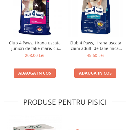
Club 4 Paws, Hrana uscata
Club 4 Paws, Hrana uscata
juniori de talie mare, cu
caini adulti de talie mica,
pui, 14kg
miel si orez, 2kg
208,00 Lei
45,60 Lei
ADAUGA IN COS
ADAUGA IN COS
PRODUSE PENTRU PISICI