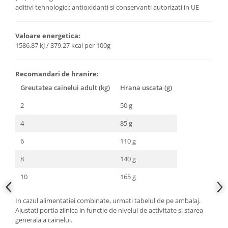
aditivi tehnologici: antioxidanti si conservanti autorizati in UE
Valoare energetica:
1586,87 kJ / 379,27 kcal per 100g
Recomandari de hranire:
Greutatea cainelui adult (kg)
Hrana uscata (g)
2
50 g
4
85 g
6
110 g
8
140 g
10
165 g
In cazul alimentatiei combinate, urmati tabelul de pe ambalaj.
Ajustati portia zilnica in functie de nivelul de activitate si starea
generala a cainelui.