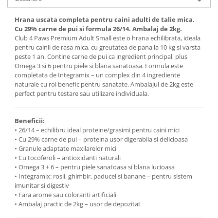
Hrana uscata completa pentru caini adulti de talie mica.
Cu 29% carne de pui si formula 26/14. Ambalaj de 2kg.
Club 4 Paws Premium Adult Small este o hrana echilibrata, ideala
pentru cainii de rasa mica, cu greutatea de pana la 10 kg si varsta
peste 1 an. Contine carne de pui ca ingredient principal, plus
Omega 3 si 6 pentru piele si blana sanatoasa. Formula este
completata de Integramix – un complex din 4 ingrediente
naturale cu rol benefic pentru sanatate. Ambalajul de 2kg este
perfect pentru testare sau utilizare individuala.
Beneficii:
• 26/14 – echilibru ideal proteine/grasimi pentru caini mici
• Cu 29% carne de pui – proteina usor digerabila si delicioasa
• Granule adaptate maxilarelor mici
• Cu tocoferoli – antioxidanti naturali
• Omega 3 + 6 – pentru piele sanatoasa si blana lucioasa
• Integramix: rosii, ghimbir, paducel si banane – pentru sistem
imunitar si digestiv
• Fara arome sau coloranti artificiali
• Ambalaj practic de 2kg – usor de depozitat