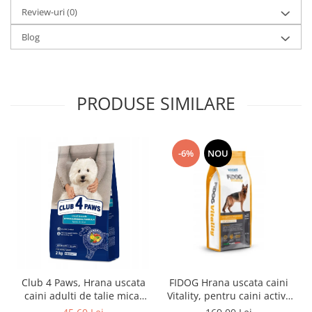
Review-uri
(0)
Blog
PRODUSE SIMILARE
-6%
NOU
Club 4 Paws, Hrana uscata
FIDOG Hrana uscata caini
caini adulti de talie mica,
Vitality, pentru caini activi,
miel si orez, 2kg
20kg