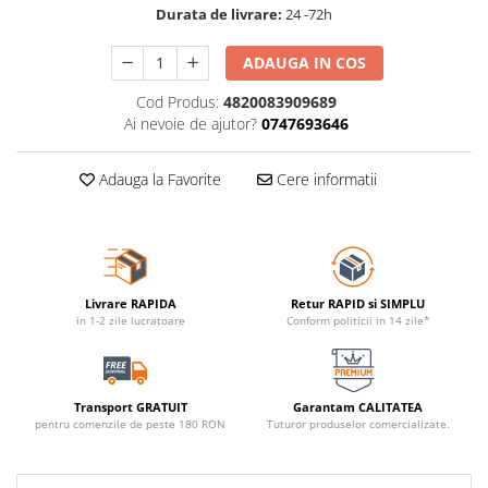
Durata de livrare:
24 -72h
ADAUGA IN COS
Cod Produs:
4820083909689
Ai nevoie de ajutor?
0747693646
Adauga la Favorite
Cere informatii
Livrare RAPIDA
Retur RAPID si SIMPLU
in 1-2 zile lucratoare
Conform politicii in 14 zile*
Transport GRATUIT
Garantam CALITATEA
pentru comenzile de peste 180 RON
Tuturor produselor comercializate.