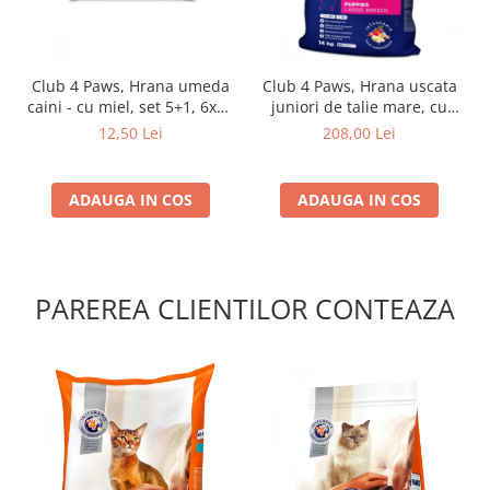
Club 4 Paws, Hrana umeda
Club 4 Paws, Hrana uscata
caini - cu miel, set 5+1, 6x80
juniori de talie mare, cu
g
pui, 14kg
12,50 Lei
208,00 Lei
ADAUGA IN COS
ADAUGA IN COS
PAREREA CLIENTILOR CONTEAZA