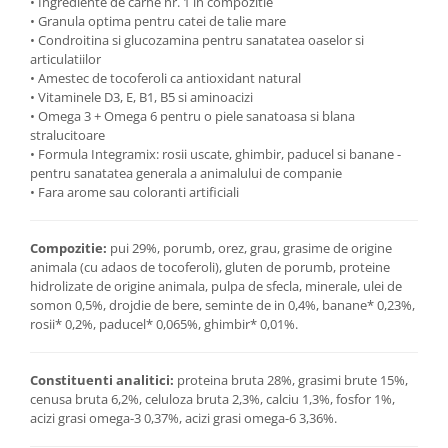
• Ingrediente de carne nr. 1 in compozitie
• Granula optima pentru catei de talie mare
• Condroitina si glucozamina pentru sanatatea oaselor si
articulatiilor
• Amestec de tocoferoli ca antioxidant natural
• Vitaminele D3, E, B1, B5 si aminoacizi
• Omega 3 + Omega 6 pentru o piele sanatoasa si blana
stralucitoare
• Formula Integramix: rosii uscate, ghimbir, paducel si banane -
pentru sanatatea generala a animalului de companie
• Fara arome sau coloranti artificiali
Compozitie:
pui 29%, porumb, orez, grau, grasime de origine
animala (cu adaos de tocoferoli), gluten de porumb, proteine
hidrolizate de origine animala, pulpa de sfecla, minerale, ulei de
somon 0,5%, drojdie de bere, seminte de in 0,4%, banane* 0,23%,
rosii* 0,2%, paducel* 0,065%, ghimbir* 0,01%.
Constituenti analitici:
proteina bruta 28%, grasimi brute 15%,
cenusa bruta 6,2%, celuloza bruta 2,3%, calciu 1,3%, fosfor 1%,
acizi grasi omega-3 0,37%, acizi grasi omega-6 3,36%.