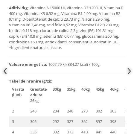
Aditivi/kg:
Vitamina A 15000 UI, Vitamina D3 1200 UI, Vitamina E
400 mg, Vitamina K3 6,52 mg, Vitamina B1 2,99 mg, Vitamina B2
9,1 mg, D-pantotenat de calciu 23,73 mg, Niacina 29,6 mg,
Vitamina B6 3,48 mg, acid folic 0,52 mg, Vitamina B12 0,209 mg,
biotina 0,118 mg, clorura de colina 2,3 g, zinc (E6) 101,31 mg,
cupru (E4) 10,8 mg, seleniu (E8) 0,077 mg, glucozamina 260 mg,
condroitina 160 mg, antioxidanti, conservanti autorizati in UE.
*Ingrediente naturale, uscate.
Valoare energetica:
1607,79 kJ (384,27 kcal) / 100g.
Tabel de hranire (g/zi):
Varsta
Greutate
30kg
35kg
40kg
45kg
46kg
60kg
(luni)
adulta
26kg
2
248
234
248
273
302
303
386
3
305
292
327
362
397
398
494
4
335
332
373
410
441
440
545