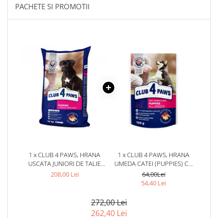
PACHETE SI PROMOTII
1 x CLUB 4 PAWS, HRANA
1 x CLUB 4 PAWS, HRANA
USCATA JUNIORI DE TALIE
UMEDA CATEI (PUPPIES) CU
MARE, CU PUI, 14KG
GAINA IN JELEU, SET 24X100G
208,00 Lei
64,00Lei
54,40 Lei
272,00 Lei
262,40 Lei