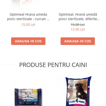
Optimeal Hrana umeda
Optimeal, Hrană umedă
pisici sterilizate - curcan si
pisici sterilizate, diferite
pui in sos, set 3+1,
arome, (3+1), 0.34kg
15,00 Lei
15,00 Lei
4*0,085kg
12,90 Lei
ADAUGA IN COS
ADAUGA IN COS
PRODUSE PENTRU CAINI