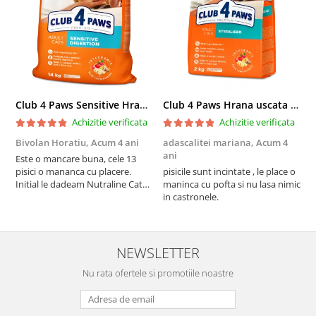
Club 4 Paws Sensitive Hrana uscata pisici adulte, 14kg
Club 4 Paws Hrana uscata pisici sterilizate, 2kg
Achizitie verificata
Achizitie verificata
Bivolan Horatiu,
Acum 4 ani
adascalitei mariana,
Acum 4
a
ani
a
Este o mancare buna, cele 13
pisici o mananca cu placere.
pisicile sunt incintate , le place o
p
Initial le dadeam Nutraline Cat
maninca cu pofta si nu lasa nimic
m
Indoor, dar de cand s-a
in castronele.
i
scumpuit am incercat 4 paw si
concept for Live pe care o evita,
nu o mananca cu placere. Eu
sunt multumit si voi continua cu
NEWSLETTER
acest brand...
Nu rata ofertele si promotiile noastre