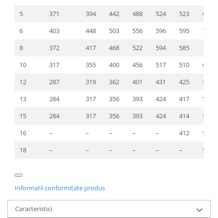
5
371
394
442
488
524
523
645
6
403
448
503
556
596
595
734
8
372
417
468
522
594
585
730
10
317
355
400
456
517
510
645
12
287
319
362
401
431
425
562
13
284
317
356
393
424
417
524
15
284
317
356
393
424
414
522
16
–
–
–
–
–
412
520
18
–
–
–
–
–
–
518
Informatii conformitate produs
Caracteristici