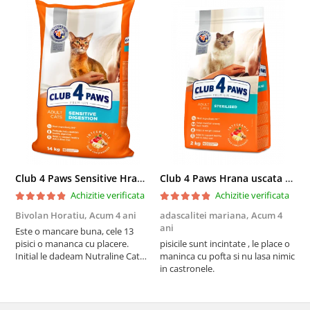
Club 4 Paws Sensitive Hrana uscata pisici adulte, 14kg
Club 4 Paws Hrana uscata pisici sterilizate, 2kg
Achizitie verificata
Achizitie verificata
Bivolan Horatiu,
Acum 4 ani
adascalitei mariana,
Acum 4
a
ani
a
Este o mancare buna, cele 13
pisici o mananca cu placere.
pisicile sunt incintate , le place o
p
Initial le dadeam Nutraline Cat
maninca cu pofta si nu lasa nimic
m
Indoor, dar de cand s-a
in castronele.
i
scumpuit am incercat 4 paw si
concept for Live pe care o evita,
nu o mananca cu placere. Eu