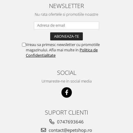
sunt multumit si voi continua cu
NEWSLETTER
acest brand...
Nu rata ofertele si promotiile noastre
Vreau sa primesc newsletter cu promotiile
magazinului. Afla mai multe in
Politica de
Confidentialitate
SOCIAL
Urmareste-ne in social media
SUPORT CLIENTI
0747693646
contact@epetshop.ro