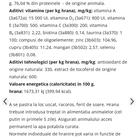
g. 76,04 % din proteinele - de origine animala.
Aditivi: vitamine (per kg hrana), mg/kg:
vitamina A
(3a672a): 15 000 UI,
vitamina D
(3a671): 800 UI,
vitamina
3
E (3a700): 500,
vitamina C (3a300): 200,
vitamina
B
(3a831): 2,22,
biotina (3a880): 0,14,
taurina (3a370): 1
6
100;
compusi de oligoelemente: zinc (3b603): 104,96,
cupru (3b405): 11,24, mangan (3b502): 2,57, seleniu
(3b801): 0,08.
Aditivi tehnologici (per kg hrana), mg/kg
: antioxidant de
origine naturala: 330, extract de tocoferol de origine
naturala: 600.
Valoare energetica (caloricitate) in 100 g.
hrana:
1673,31
kJ (399,94 kcal).
A se pastra la loc uscat, racoros, ferit de soare. Hrana
trebuie introdusa treptat in alimentatia animalelor (cel
putin in primele 5 zile). Asigurati animalului acces
permanent la apa potabila curata.
Normele individuale de hranire pot varia in functie de