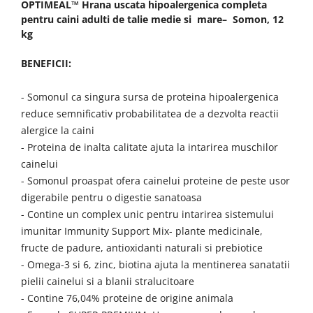
OPTIMEAL™ Hrana uscata hipoalergenica completa
pentru caini adulti de talie medie si mare– Somon, 12
kg
BENEFICII:
- Somonul ca singura sursa de p
roteina hipo
alergenica
reduce semnificativ probabilitatea de a dezvolta reactii
alergice la caini
- Proteina de inalta calitate ajuta la intarirea muschilor
cainelui
- Somonul proaspat ofera cainelui proteine ​​de peste usor
digerabile pentru o digestie sanatoasa
- Contine un complex unic pentru intarirea sistemului
imunitar Immunity Support Mix- plante medicinale,
fructe de padure, antioxidanti naturali si prebiotice
- Omega-3 si 6, zinc, biotina ajuta la mentinerea sanatatii
pielii cainelui si a blanii stralucitoare
- Contine 76,04% proteine ​​de origine animala