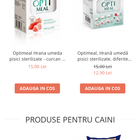
Optimeal Hrana umeda
Optimeal, Hrană umedă
pisici sterilizate - curcan si
pisici sterilizate, diferite
pui in sos, set 3+1,
arome, (3+1), 0.34kg
15,00 Lei
15,00 Lei
4*0,085kg
12,90 Lei
ADAUGA IN COS
ADAUGA IN COS
PRODUSE PENTRU CAINI