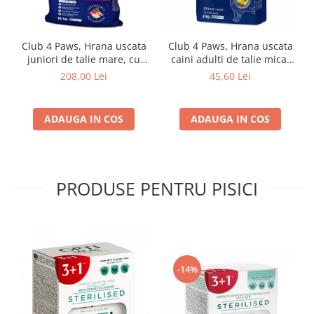
Club 4 Paws, Hrana uscata
Club 4 Paws, Hrana uscata
juniori de talie mare, cu
caini adulti de talie mica,
pui, 14kg
miel si orez, 2kg
208,00 Lei
45,60 Lei
ADAUGA IN COS
ADAUGA IN COS
PRODUSE PENTRU PISICI
-14%