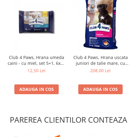
Club 4 Paws, Hrana umeda
Club 4 Paws, Hrana uscata
caini - cu miel, set 5+1, 6x80
juniori de talie mare, cu
g
pui, 14kg
12,50 Lei
208,00 Lei
ADAUGA IN COS
ADAUGA IN COS
PAREREA CLIENTILOR CONTEAZA