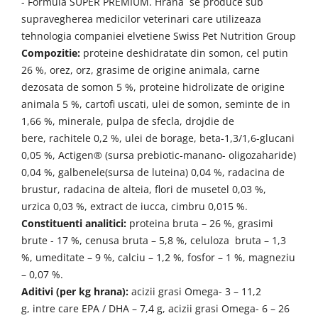
- Formula SUPER PREMIUM. Hrana se produce sub
supravegherea medicilor veterinari care utilizeaza
tehnologia companiei elvetiene Swiss Pet Nutrition Group
Compozitie:
proteine deshidratate din somon, cel putin
26 %,
orez,
orz,
grasime
de origine animala
,
carne
dezosata de somon 5 %, proteine hidrolizate de origine
animala 5 %, cartofi uscati,
ulei de somon, seminte de in
1,66 %,
minerale, pulpa de sfecla, drojdie de
bere,
rachitele 0,2 %, ulei de borage, beta-1,3/1,6-glucani
0,05 %, Actigen® (sursa prebiotic-manano- oligozaharide)
0,04 %,
galbenele(sursa de luteina) 0,04 %, radacina de
brustur, radacina de alteia, flori de musetel 0,03 %,
urzica 0,03 %, extract de iucca, cimbru 0,015 %.
Constituenti analitici:
proteina bruta – 26 %, grasimi
brute - 17 %,
cenusa bruta – 5,8 %, celuloza bruta – 1,3
%,
umeditate – 9 %, calciu – 1,2 %, fosfor – 1 %,
magneziu
– 0,07 %.
Aditivi (per kg hrana):
acizii grasi Omega- 3 – 11,2
g,
intre care
EPA / DHA – 7,4 g, acizii grasi Omega- 6 – 26