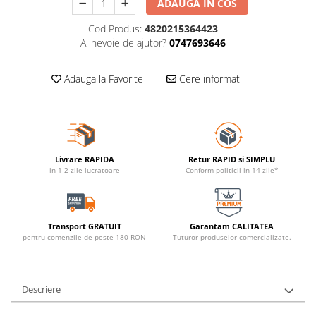
ADAUGA IN COS
Cod Produs:
4820215364423
Ai nevoie de ajutor?
0747693646
Adauga la Favorite
Cere informatii
Livrare RAPIDA
Retur RAPID si SIMPLU
in 1-2 zile lucratoare
Conform politicii in 14 zile*
Transport GRATUIT
Garantam CALITATEA
pentru comenzile de peste 180 RON
Tuturor produselor comercializate.
Descriere