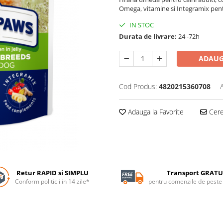
Omega, vitamine si Integramix pentr
IN STOC
Durata de livrare:
24 -72h
ADAUG
Cod Produs:
4820215360708
Adauga la Favorite
Cere 
Retur RAPID si SIMPLU
Transport GRATU
Conform politicii in 14 zile*
pentru comenzile de pest