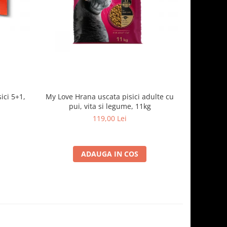
ici 5+1,
My Love Hrana uscata pisici adulte cu
Optimeal H
pui, vita si legume, 11kg
- curcan
119,00 Lei
ADAUGA IN COS