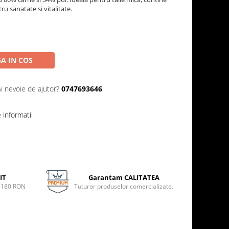
u sanatate si vitalitate.
A IN COS
Ai nevoie de ajutor?
0747693646
informatii
IT
Garantam CALITATEA
e 180 RON
Tuturor produselor comercializate.