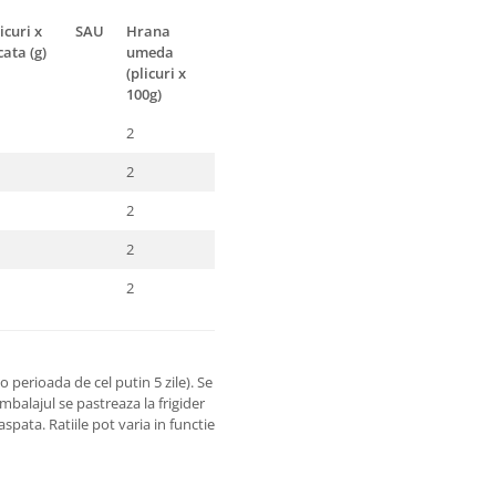
curi x
SAU
Hrana
ata (g)
umeda
(plicuri x
100g)
2
2
2
2
2
 perioada de cel putin 5 zile). Se
balajul se pastreaza la frigider
ata. Ratiile pot varia in functie