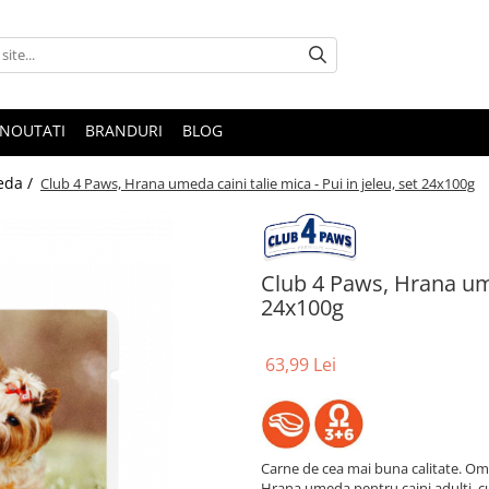
NOUTATI
BRANDURI
BLOG
eda /
Club 4 Paws, Hrana umeda caini talie mica - Pui in jeleu, set 24x100g
Club 4 Paws, Hrana umed
24x100g
63,99 Lei
Carne de cea mai buna calitate. Omeg
Hrana umeda pentru caini adulti, cu