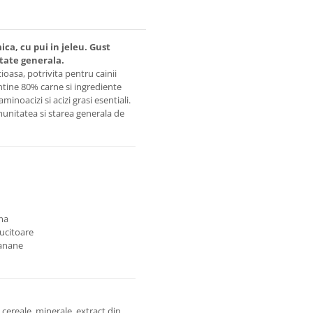
ca, cu pui in jeleu. Gust
atate generala.
oasa, potrivita pentru cainii
ontine 80% carne si ingrediente
minoacizi si acizi grasi esentiali.
unitatea si starea generala de
ima
lucitoare
banane
cereale, minerale, extract din