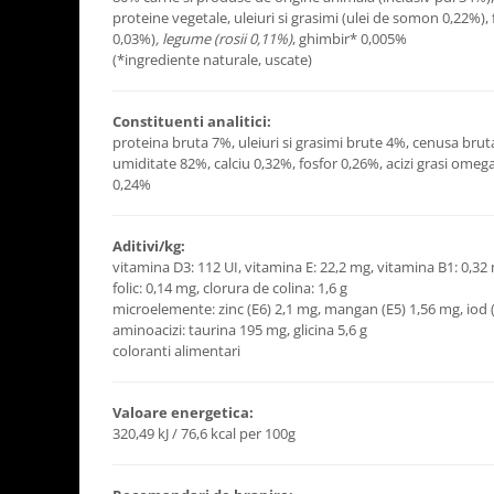
proteine vegetale, uleiuri si grasimi (ulei de somon 0,22%)
0,03%)
, legume (rosii 0,11%)
, ghimbir* 0,005%
(*ingrediente naturale, uscate)
Constituenti analitici:
proteina bruta 7%, uleiuri si grasimi brute 4%, cenusa brut
umiditate 82%, calciu 0,32%, fosfor 0,26%, acizi grasi omega
0,24%
Aditivi/kg:
vitamina D3: 112 UI, vitamina E: 22,2 mg, vitamina B1: 0,32
folic: 0,14 mg, clorura de colina: 1,6 g
microelemente: zinc (E6) 2,1 mg, mangan (E5) 1,56 mg, iod (
aminoacizi: taurina 195 mg, glicina 5,6 g
coloranti alimentari
Valoare energetica:
320,49 kJ / 76,6 kcal per 100g