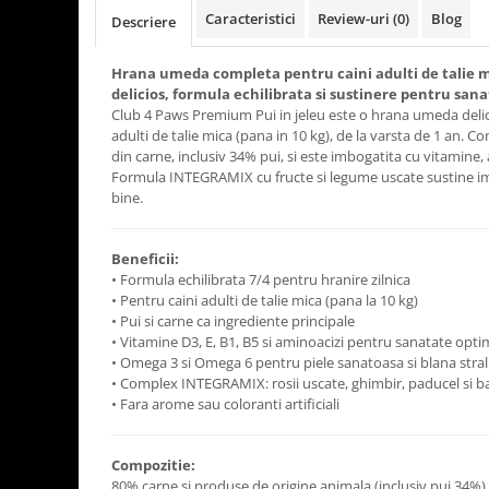
Caracteristici
Review-uri
(0)
Blog
Descriere
Hrana umeda completa pentru caini adulti de talie mi
delicios, formula echilibrata si sustinere pentru san
Club 4 Paws Premium Pui in jeleu este o hrana umeda delici
adulti de talie mica (pana in 10 kg), de la varsta de 1 an. C
din carne, inclusiv 34% pui, si este imbogatita cu vitamine, a
Formula INTEGRAMIX cu fructe si legume uscate sustine im
bine.
Beneficii:
• Formula echilibrata 7/4 pentru hranire zilnica
• Pentru caini adulti de talie mica (pana la 10 kg)
• Pui si carne ca ingrediente principale
• Vitamine D3, E, B1, B5 si aminoacizi pentru sanatate opt
• Omega 3 si Omega 6 pentru piele sanatoasa si blana stra
• Complex INTEGRAMIX: rosii uscate, ghimbir, paducel si 
• Fara arome sau coloranti artificiali
Compozitie:
80% carne si produse de origine animala (inclusiv pui 34%), 