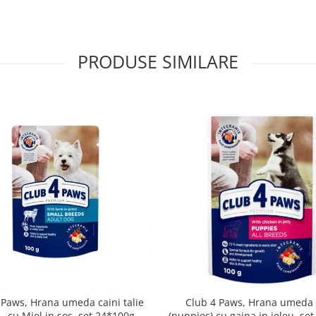
PRODUSE SIMILARE
 Paws, Hrana umeda caini talie
Club 4 Paws, Hrana umeda 
- cu Miel in sos, set 24*100g
(puppies) cu gaina in jeleu, se