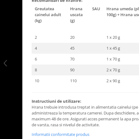
Recomandari de hranire:
Greutatea
Hrana
SAU
Hrana umeda (pli
cainelui adult
uscata
100g) + Hrana usc
(kg)
(g)
2
20
1 x 20 g
4
45
1 x 45 g
6
70
1 x 70 g
8
90
2 x 70 g
10
110
2 x 90 g
Instructiuni de utilizare:
Hrana trebuie introdusa treptat in alimentatia cainelui (pe o
administreaza la temperatura camerei. Dupa deschidere, am
maximum 48 de ore. Asigurati acces permanent la apa proasp
de varsta, rasa si nivelul de activitate.
Informatii conformitate produs