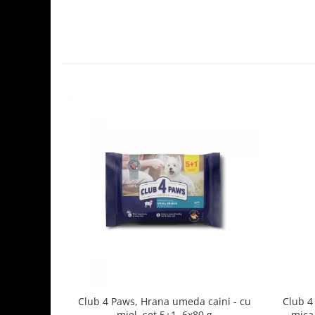
Club 4 Paws, Hrana umeda caini - cu
Club 4
miel, set 5+1, 6x80 g
mica 