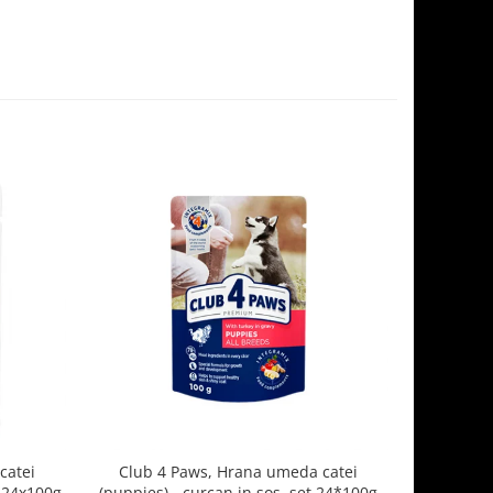
catei
Club 4 Paws, Hrana umeda catei
Club 4 
t 24x100g
(puppies) - curcan in sos, set 24*100g
cu