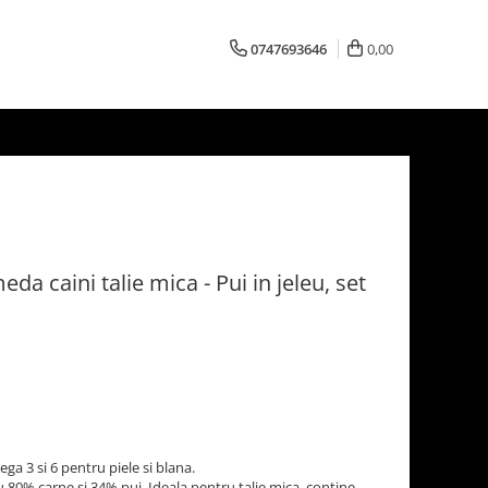
0747693646
0,00
a caini talie mica - Pui in jeleu, set
a 3 si 6 pentru piele si blana.
 80% carne si 34% pui. Ideala pentru talie mica, contine