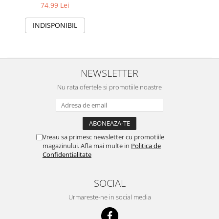
mobilitate, 230g
74,99 Lei
INDISPONIBIL
NEWSLETTER
Nu rata ofertele si promotiile noastre
Vreau sa primesc newsletter cu promotiile
magazinului. Afla mai multe in
Politica de
Confidentialitate
SOCIAL
Urmareste-ne in social media