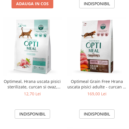
ADAUGA IN COS
INDISPONIBIL
Optimeal, Hrana uscata pisici
Optimeal Grain Free Hrana
sterilizate, curcan si ovaz,
uscata pisici adulte - curcan si
200g
legume, 4kg
12,70 Lei
169,00 Lei
INDISPONIBIL
INDISPONIBIL