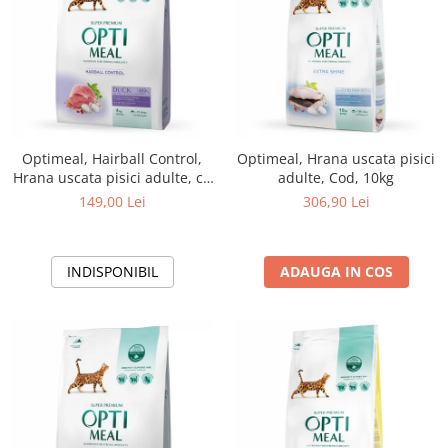
Optimeal, Hairball Control,
Optimeal, Hrana uscata pisici
Hrana uscata pisici adulte, cu
adulte, Cod, 10kg
Rata, 4kg
149,00 Lei
306,90 Lei
INDISPONIBIL
ADAUGA IN COS