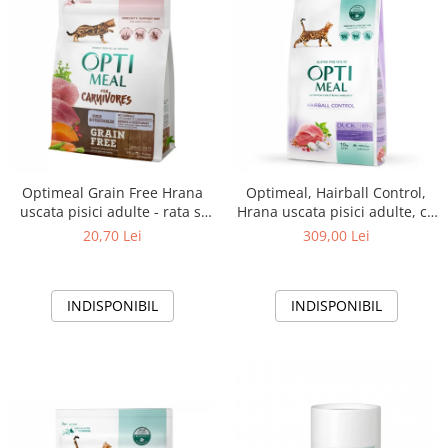
Optimeal Grain Free Hrana
Optimeal, Hairball Control,
uscata pisici adulte - rata si
Hrana uscata pisici adulte, cu
legume, 300g
Rata, 10kg
20,70 Lei
309,00 Lei
INDISPONIBIL
INDISPONIBIL