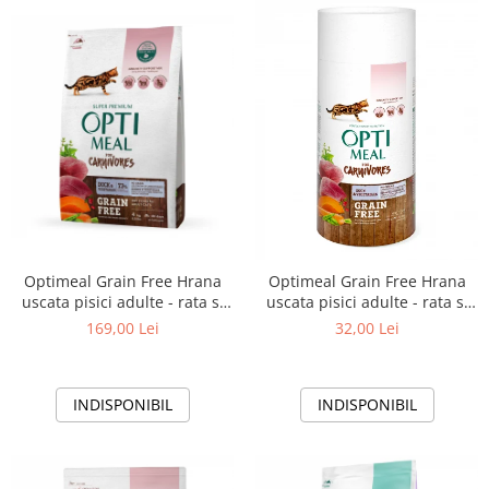
Optimeal Grain Free Hrana
Optimeal Grain Free Hrana
uscata pisici adulte - rata si
uscata pisici adulte - rata si
legume, 4kg
legume, 650g
169,00 Lei
32,00 Lei
INDISPONIBIL
INDISPONIBIL