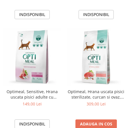
INDISPONIBIL
INDISPONIBIL
Optimeal, Sensitive, Hrana
Optimeal, Hrana uscata pisici
uscata pisici adulte cu
sterilizate, curcan si ovaz,
digestie sensibila, Miel, 4kg
10kg
149,00 Lei
309,00 Lei
INDISPONIBIL
ADAUGA IN COS