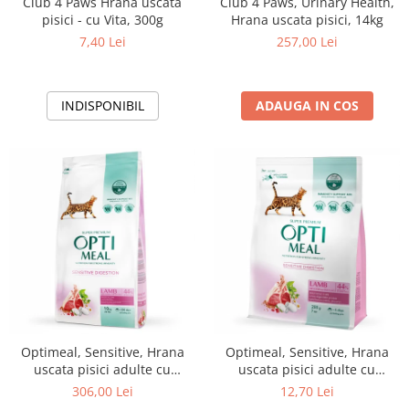
Club 4 Paws Hrana uscata
Club 4 Paws, Urinary Health,
pisici - cu Vita, 300g
Hrana uscata pisici, 14kg
7,40 Lei
257,00 Lei
INDISPONIBIL
ADAUGA IN COS
Optimeal, Sensitive, Hrana
Optimeal, Sensitive, Hrana
uscata pisici adulte cu
uscata pisici adulte cu
digestie sensibila, Miel, 10kg
digestie sensibila, Miel, 200g
306,00 Lei
12,70 Lei