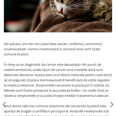
Din păcate, una din cinci pisici face cancer. Limfomul, carcinomul
scuamocelular, tumora mastocitară și cancerul osos sunt toate
comune la pisici.
În timp ce un diagnostic de cancer este devastator din punct de
vedere emoțional, unele tipuri de cancer sunt tratabile dacă sunt
detectate devreme. Acesta este unul dintre motivele pentru care doriți
să vă asigurați că pisica dumneavoastră beneficiază de vizite regulate
la medicul veterinar. Simptomele cancerului la pisică pot fi subtile, iar
felinele sunt foarte pricepute la ascunderea bolilor. Un medic însă va
observa simptomele și va putea începe imediat tratamentul adecvat.
Unul dintre cele mai comune simptome ale cancerului la pisică este
apariția de bulgări și umflături pe trupul ei. Nodurile neobișnuite sub