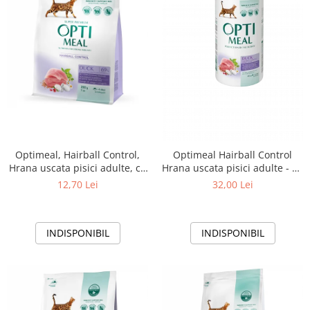
Optimeal, Hairball Control,
Optimeal Hairball Control
Hrana uscata pisici adulte, cu
Hrana uscata pisici adulte - cu
Rata, 200g
Rata, 650g
12,70 Lei
32,00 Lei
INDISPONIBIL
INDISPONIBIL