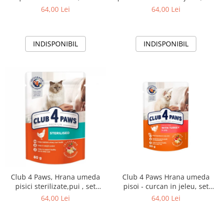
24x100g
24*100g
64,00 Lei
64,00 Lei
INDISPONIBIL
INDISPONIBIL
Club 4 Paws, Hrana umeda
Club 4 Paws Hrana umeda
pisici sterilizate,pui , set
pisoi - curcan in jeleu, set
24x80g
24*80g
64,00 Lei
64,00 Lei