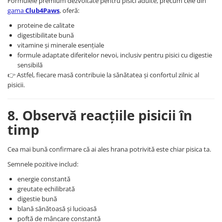
Formulele premium dezvoltate pentru pisici adulte, precum cele din
gama
Club4Paws
, oferă:
proteine de calitate
digestibilitate bună
vitamine și minerale esențiale
formule adaptate diferitelor nevoi, inclusiv pentru pisici cu digestie
sensibilă
👉 Astfel, fiecare masă contribuie la sănătatea și confortul zilnic al
pisicii.
8. Observă reacțiile pisicii în
timp
Cea mai bună confirmare că ai ales hrana potrivită este chiar pisica ta.
Semnele pozitive includ:
energie constantă
greutate echilibrată
digestie bună
blană sănătoasă și lucioasă
poftă de mâncare constantă