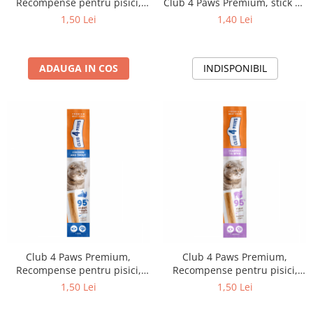
Recompense pentru pisici,
Club 4 Paws Premium, stick cu
stick cu somon si cod, 5g
pui si rata, 5g
1,50 Lei
1,40 Lei
ADAUGA IN COS
INDISPONIBIL
Club 4 Paws Premium,
Club 4 Paws Premium,
Recompense pentru pisici,
Recompense pentru pisici,
stick cu pui si pastrav, 5g
stick Stick moale pentru pisici,
1,50 Lei
1,50 Lei
cu carne de curcan si miel.
Gustare savuroasa pentru