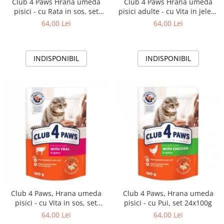
Club 4 Paws Hrana umeda
Club 4 Paws Hrana umeda
pisici - cu Rata in sos, set
pisici adulte - cu Vita in jeleu,
24*100g
set 24*100g
64,00 Lei
64,00 Lei
INDISPONIBIL
INDISPONIBIL
Club 4 Paws, Hrana umeda
Club 4 Paws, Hrana umeda
pisici - cu Vita in sos, set
pisici - cu Pui, set 24x100g
24x100g
64,00 Lei
64,00 Lei