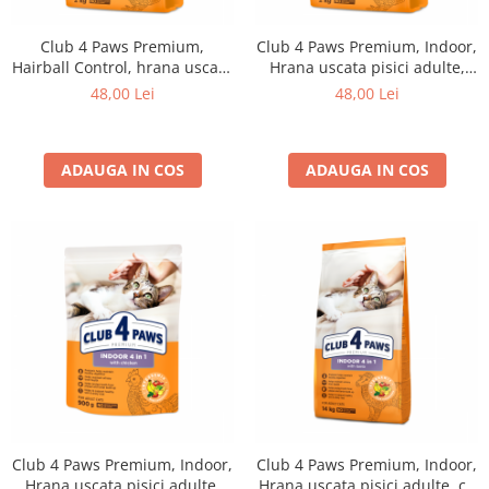
Club 4 Paws Premium,
Club 4 Paws Premium, Indoor,
Hairball Control, hrana uscata
Hrana uscata pisici adulte,
pisici adulte, 2kg
2kg
48,00 Lei
48,00 Lei
ADAUGA IN COS
ADAUGA IN COS
Club 4 Paws Premium, Indoor,
Club 4 Paws Premium, Indoor,
Hrana uscata pisici adulte,
Hrana uscata pisici adulte, cu