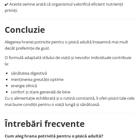
✔️ Aceste semne arată că organismul valorifică eficient nutrienții
primiți.
Concluzie
Alegerea hranei potrivite pentru o pisică adultă înseamnă mai mult
decât preferințe de gust.
O formulă adaptată stilului de viață și nevoilor individuale contribuie
la:
sănătatea digestivă
menținerea greutății optime
energie zilnică
confort și stare generală de bine
Cu o alimentație echilibrată și o rutină constantă, îi oferi pisicii tale cele
mai bune condiții pentru o viață lungă și sănătoasă.
Întrebări frecvente
Cum aleg hrana potrivită pentru o pisică adultă?