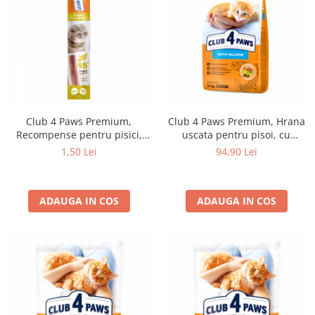
Club 4 Paws Premium,
Club 4 Paws Premium, Hrana
Recompense pentru pisici,
uscata pentru pisoi, cu
stick cu iepure si curcan, 5g
somon, 5kg
1,50 Lei
94,90 Lei
ADAUGA IN COS
ADAUGA IN COS