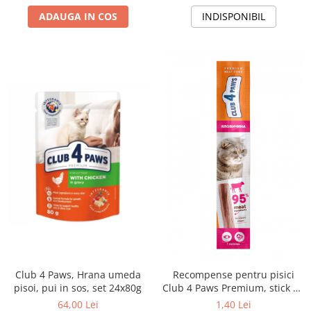
ADAUGA IN COS
INDISPONIBIL
Club 4 Paws, Hrana umeda
Recompense pentru pisici
pisoi, pui in sos, set 24x80g
Club 4 Paws Premium, stick cu
vita, 5g
64,00 Lei
1,40 Lei