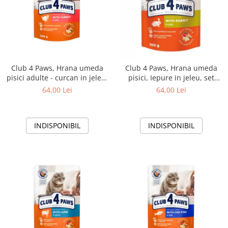
Club 4 Paws, Hrana umeda
Club 4 Paws, Hrana umeda
pisici adulte - curcan in jeleu,
pisici, Iepure in jeleu, set
set 24x100g
24x100g
64,00 Lei
64,00 Lei
INDISPONIBIL
INDISPONIBIL