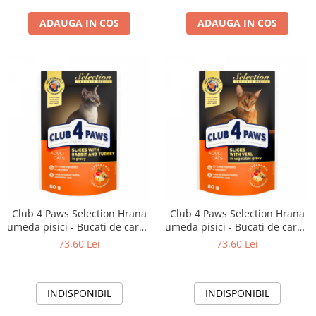
rasfatul zilnic al pisicilor
ADAUGA IN COS
ADAUGA IN COS
adulte si pisoilor.
Recompensa CLUB 4
Club 4 Paws Selection Hrana
Club 4 Paws Selection Hrana
umeda pisici - Bucati de carne
umeda pisici - Bucati de carne
de iepure si curcan sos, set
de vitel in sos de legume, set
73,60 Lei
73,60 Lei
24*80g
24*80g
INDISPONIBIL
INDISPONIBIL