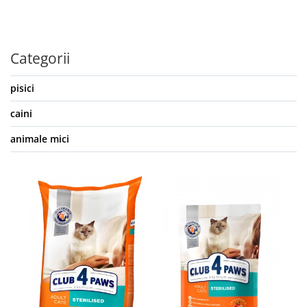
Categorii
pisici
caini
animale mici