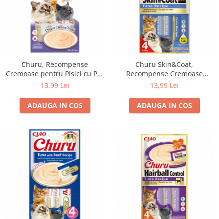
Churu, Recompense
Churu Skin&Coat,
Cremoase pentru Pisici cu Pui
Recompense Cremoase
si Creveti, 4x14g
pentru Pisici cu ton, 4x14g
13,99 Lei
13,99 Lei
ADAUGA IN COS
ADAUGA IN COS