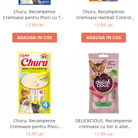
Churu, Recompense
Churu, Recompense
Cremoase pentru Pisici cu Ton
Cremoase Hairball Control
si Vita, 4x14g
pentru pisici, cu Ton, 4x14g
13,99 Lei
13,99 Lei
ADAUGA IN COS
ADAUGA IN COS
Churu, Recompense
DELICKCIOUS, Recompense
Cremoase pentru Pisici,
cremoase cu ton si aloe
Reteta Pui cu Branza si Vita,
pentru pisici, 60g
13,99 Lei
11,89 Lei