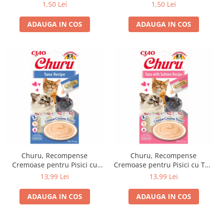
stick Stick moale pentru pisici,
stick cu iepure si curcan, 5g
1,50 Lei
1,50 Lei
cu carne de curcan si miel.
Gustare savuroasa pentru
ADAUGA IN COS
ADAUGA IN COS
rasfatul zilnic al pisicilor
adulte si pisoilor.
Recompensa CLUB 4
Churu, Recompense
Churu, Recompense
Cremoase pentru Pisici cu
Cremoase pentru Pisici cu Ton
Ton, 4x14g
si Somon, 4x14g
13,99 Lei
13,99 Lei
ADAUGA IN COS
ADAUGA IN COS