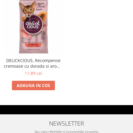
DELICKCIOUS, Recompense
cremoase cu dorada si aroma
de papaya, 60g
11,89 Lei
ADAUGA IN COS
NEWSLETTER
Nu rata ofertele si promotiile noastre