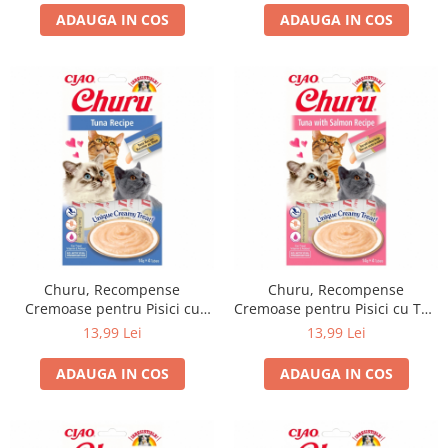
Gustare savuroasa pentru
ADAUGA IN COS
ADAUGA IN COS
rasfatul zilnic al pisicilor
adulte si pisoilor.
Recompensa CLUB 4
Churu, Recompense
Churu, Recompense
Cremoase pentru Pisici cu
Cremoase pentru Pisici cu Ton
Ton, 4x14g
si Somon, 4x14g
13,99 Lei
13,99 Lei
ADAUGA IN COS
ADAUGA IN COS