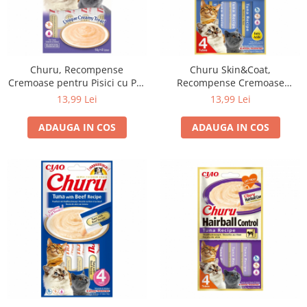
Churu, Recompense
Churu Skin&Coat,
Cremoase pentru Pisici cu Pui
Recompense Cremoase
si Creveti, 4x14g
pentru Pisici cu ton, 4x14g
13,99 Lei
13,99 Lei
ADAUGA IN COS
ADAUGA IN COS