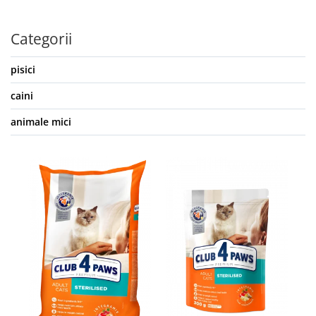
Categorii
pisici
caini
animale mici