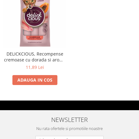
DELICKCIOUS, Recompense
cremoase cu dorada si aroma
de papaya, 60g
11,89 Lei
ADAUGA IN COS
NEWSLETTER
Nu rata ofertele si promotiile noastre