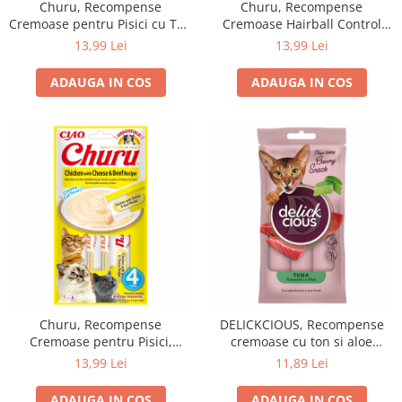
Churu, Recompense
Churu, Recompense
Cremoase pentru Pisici cu Ton
Cremoase Hairball Control
si Vita, 4x14g
pentru pisici, cu Ton, 4x14g
13,99 Lei
13,99 Lei
ADAUGA IN COS
ADAUGA IN COS
Churu, Recompense
DELICKCIOUS, Recompense
Cremoase pentru Pisici,
cremoase cu ton si aloe
Reteta Pui cu Branza si Vita,
pentru pisici, 60g
13,99 Lei
11,89 Lei
4x14g
ADAUGA IN COS
ADAUGA IN COS