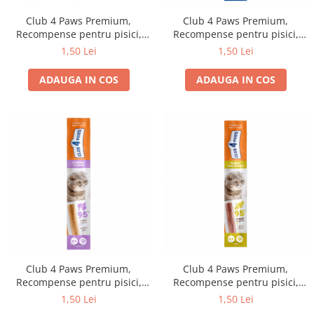
Club 4 Paws Premium,
Club 4 Paws Premium,
Recompense pentru pisici,
Recompense pentru pisici,
stick cu somon si cod, 5g
stick cu pui si pastrav, 5g
1,50 Lei
1,50 Lei
ADAUGA IN COS
ADAUGA IN COS
Club 4 Paws Premium,
Club 4 Paws Premium,
Recompense pentru pisici,
Recompense pentru pisici,
stick Stick moale pentru pisici,
stick cu iepure si curcan, 5g
1,50 Lei
1,50 Lei
cu carne de curcan si miel.