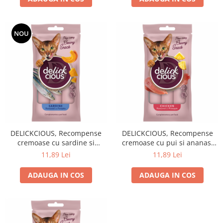
NOU
DELICKCIOUS, Recompense
DELICKCIOUS, Recompense
cremoase cu sardine si
cremoase cu pui si ananas,
dovleac pentru pisici, 60g
60g
11,89 Lei
11,89 Lei
ADAUGA IN COS
ADAUGA IN COS