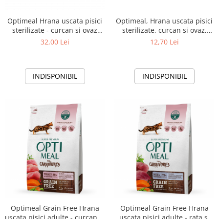
Optimeal Hrana uscata pisici
Optimeal, Hrana uscata pisici
sterilizate - curcan si ovaz
sterilizate, curcan si ovaz,
650g
200g
32,00 Lei
12,70 Lei
INDISPONIBIL
INDISPONIBIL
Optimeal Grain Free Hrana
Optimeal Grain Free Hrana
uscata pisici adulte - curcan si
uscata pisici adulte - rata si