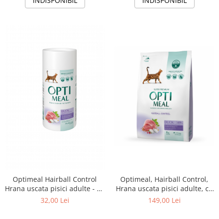
INDISPONIBIL
INDISPONIBIL
Optimeal Hairball Control
Optimeal, Hairball Control,
Hrana uscata pisici adulte - cu
Hrana uscata pisici adulte, cu
Rata, 650g
Rata, 4kg
32,00 Lei
149,00 Lei