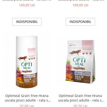
legume, 4kg
legume, 4kg
169,00 Lei
169,00 Lei
INDISPONIBIL
INDISPONIBIL
Optimeal Grain Free Hrana
Optimeal Grain Free Hrana
uscata pisici adulte - rata si
uscata pisici adulte - rata si
legume, 300g
legume, 650g
20,70 Lei
32,00 Lei