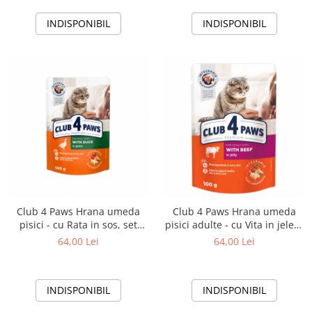
INDISPONIBIL
INDISPONIBIL
Club 4 Paws Hrana umeda
Club 4 Paws Hrana umeda
pisici - cu Rata in sos, set
pisici adulte - cu Vita in jeleu,
24*100g
set 24*100g
64,00 Lei
64,00 Lei
INDISPONIBIL
INDISPONIBIL