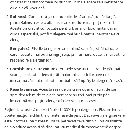
constatat că simptomele lor sunt mult mai ușoare sau inexistente
cu o pisică Siberiană.
Balineză.
Cunoscută și sub numele de "Siameză cu păr lung",
pisica Balineză este o altă rasă care produce mai puțin Fel d 1.
Aceste pisici sunt cunoscute pentru blana lor luxuriantă, dar în
ciuda aspectului, pot fi o alegere mai bună pentru persoanele cu
alergii.
Bengaleză.
Pisicile bengaleze au o blană scurtă și strălucitoare
care necesită mai puțină îngrijire și, prin urmare, duce la mai puțină
răspândire a alergenilor.
Cornish Rex și Devon Rex.
Ambele rase au un strat de păr mai
scurt și mai puțin dens decât majoritatea pisicilor, ceea ce
înseamnă că sunt mai puțin probabil să împrăștie alergeni în casă.
Rasa Javaneză.
Această rasă de pisici are doar un strat de păr,
spre deosebire de celelalte rase care au trei. Mai puțin păr
înseamnă mai puțini alergeni în aer și în jurul casei.
Rețineți, totuși, că nu există pisici 100% hipoalergenice. Fiecare individ
poate reacționa diferit la diferite rase de pisici. Dacă aveți alergii severe,
este întotdeauna o idee bună să petreceți ceva timp cu pisica înainte
de a o aduce acasă și să discutați cu medicul dumneavoastră despre