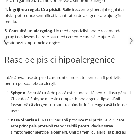
asta nu garantează că nu vor provoca simptome alergice.
4. Îngrijirea regulată a pisicii.
Băile frecvente și periajul regulat al
pisicii pot reduce semnificativ cantitatea de alergeni care ajung în
mediu.
5. Consultă un alergolog.
Un medic specialist poate recomanda
terapii de desensibilizare sau medicamente care să te ajute să
gestionezi simptomele alergice.
Rase de pisici hipoalergenice
Iată câteva rase de pisici care sunt cunoscute pentru a fi potrivite
pentru persoanele cu alergii:
Sphynx.
Această rasă de pisică este cunoscută pentru lipsa părului.
Chiar dacă Sphynx nu este complet hipoalergenic, lipsa blănii
înseamnă că alergenii nu sunt răspândiți în întreaga casă la fel de
ușor.
Rasa Siberiană.
Rasa Siberiană produce mai puțin Fel d 1, care
este principala proteină responsabilă pentru declanșarea
simptomelor alergice la oameni. Unii oameni cu alergii la pisici au