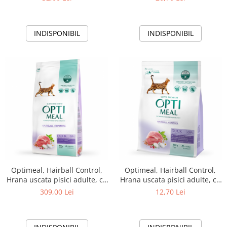
INDISPONIBIL
INDISPONIBIL
Optimeal, Hairball Control,
Optimeal, Hairball Control,
Hrana uscata pisici adulte, cu
Hrana uscata pisici adulte, cu
Rata, 10kg
Rata, 200g
309,00 Lei
12,70 Lei