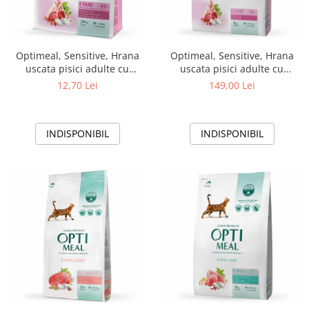
Optimeal, Sensitive, Hrana
Optimeal, Sensitive, Hrana
uscata pisici adulte cu
uscata pisici adulte cu
digestie sensibila, Miel, 200g
digestie sensibila, Miel, 4kg
12,70 Lei
149,00 Lei
INDISPONIBIL
INDISPONIBIL