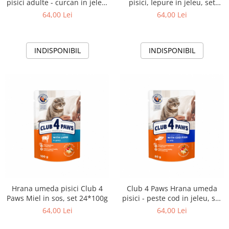
pisici adulte - curcan in jeleu,
pisici, Iepure in jeleu, set
set 24x100g
24x100g
64,00 Lei
64,00 Lei
INDISPONIBIL
INDISPONIBIL
Hrana umeda pisici Club 4
Club 4 Paws Hrana umeda
Paws Miel in sos, set 24*100g
pisici - peste cod in jeleu, set
24*100g
64,00 Lei
64,00 Lei