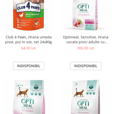
Club 4 Paws, Hrana umeda
Optimeal, Sensitive, Hrana
pisoi, pui in sos, set 24x80g
uscata pisici adulte cu
digestie sensibila, Miel, 10kg
64,00 Lei
306,00 Lei
INDISPONIBIL
INDISPONIBIL