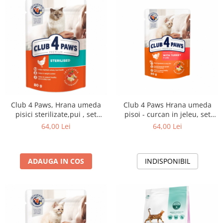
Club 4 Paws, Hrana umeda
Club 4 Paws Hrana umeda
pisici sterilizate,pui , set
pisoi - curcan in jeleu, set
24x80g
24*80g
64,00 Lei
64,00 Lei
ADAUGA IN COS
INDISPONIBIL