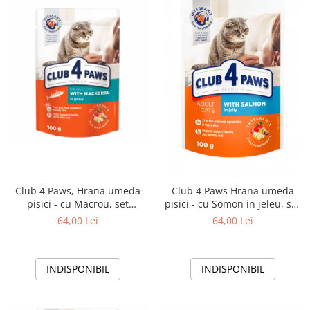
Club 4 Paws, Hrana umeda
Club 4 Paws Hrana umeda
pisici - cu Macrou, set
pisici - cu Somon in jeleu, set
24x100g
24*100g
64,00 Lei
64,00 Lei
INDISPONIBIL
INDISPONIBIL