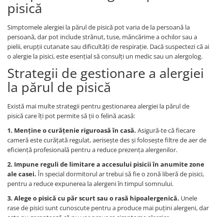
pisică
Simptomele alergiei la părul de pisică pot varia de la persoană la
persoană, dar pot include strănut, tuse, mâncărime a ochilor sau a
pielii, erupții cutanate sau dificultăți de respirație. Dacă suspectezi că ai
o alergie la pisici, este esențial să consulți un medic sau un alergolog.
Strategii de gestionare a alergiei
la părul de pisică
Există mai multe strategii pentru gestionarea alergiei la părul de
pisică care îți pot permite să ții o felină acasă:
1. Menține o curățenie riguroasă în casă.
Asigură-te că fiecare
cameră este curățată regulat, aerisește des și folosește filtre de aer de
eficiență profesională pentru a reduce prezența alergenilor.
2. Impune reguli de limitare a accesului pisicii în anumite zone
ale casei.
În special dormitorul ar trebui să fie o zonă liberă de pisici,
pentru a reduce expunerea la alergeni în timpul somnului.
3. Alege o pisică cu păr scurt sau o rasă hipoalergenică.
Unele
rase de pisici sunt cunoscute pentru a produce mai puțini alergeni, dar