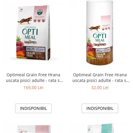
Optimeal Grain Free Hrana
Optimeal Grain Free Hrana
uscata pisici adulte - rata si
uscata pisici adulte - rata si
legume, 4kg
legume, 650g
169,00 Lei
32,00 Lei
INDISPONIBIL
INDISPONIBIL