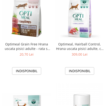
Optimeal Grain Free Hrana
Optimeal, Hairball Control,
uscata pisici adulte - rata si
Hrana uscata pisici adulte, cu
legume, 300g
Rata, 10kg
20,70 Lei
309,00 Lei
INDISPONIBIL
INDISPONIBIL