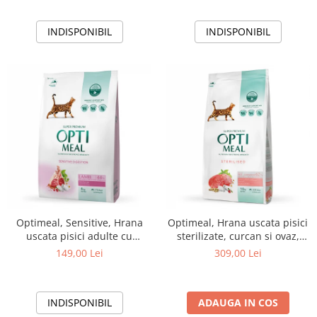
INDISPONIBIL
INDISPONIBIL
Optimeal, Sensitive, Hrana
Optimeal, Hrana uscata pisici
uscata pisici adulte cu
sterilizate, curcan si ovaz,
digestie sensibila, Miel, 4kg
10kg
149,00 Lei
309,00 Lei
INDISPONIBIL
ADAUGA IN COS