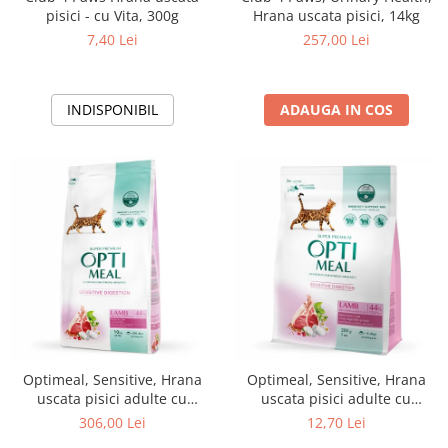
pisici - cu Vita, 300g
Hrana uscata pisici, 14kg
7,40 Lei
257,00 Lei
INDISPONIBIL
ADAUGA IN COS
Optimeal, Sensitive, Hrana
Optimeal, Sensitive, Hrana
uscata pisici adulte cu
uscata pisici adulte cu
digestie sensibila, Miel, 10kg
digestie sensibila, Miel, 200g
306,00 Lei
12,70 Lei