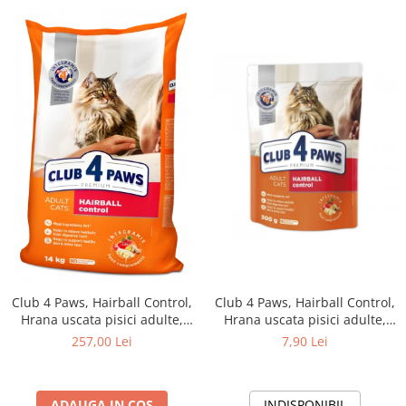
Club 4 Paws, Hairball Control,
Club 4 Paws, Hairball Control,
Hrana uscata pisici adulte,
Hrana uscata pisici adulte,
14kg
300g
257,00 Lei
7,90 Lei
ADAUGA IN COS
INDISPONIBIL