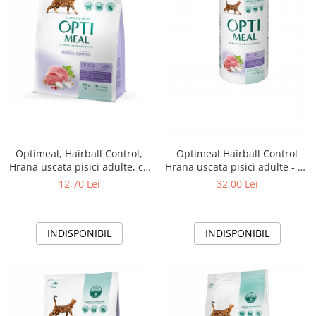
Optimeal, Hairball Control,
Optimeal Hairball Control
Hrana uscata pisici adulte, cu
Hrana uscata pisici adulte - cu
Rata, 200g
Rata, 650g
12,70 Lei
32,00 Lei
INDISPONIBIL
INDISPONIBIL