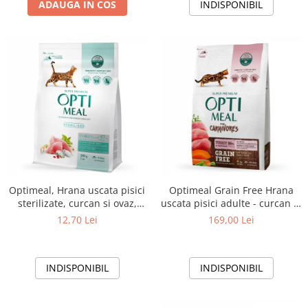
ADAUGA IN COS
INDISPONIBIL
Optimeal, Hrana uscata pisici
Optimeal Grain Free Hrana
sterilizate, curcan si ovaz,
uscata pisici adulte - curcan si
200g
legume, 4kg
12,70 Lei
169,00 Lei
INDISPONIBIL
INDISPONIBIL