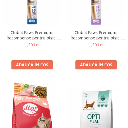
Club 4 Paws Premium,
Club 4 Paws Premium,
Recompense pentru pisici,
Recompense pentru pisici,
stick cu pui si pastrav, 5g
stick Stick moale pentru pisici,
1,50 Lei
1,50 Lei
cu carne de curcan si miel.
Gustare savuroasa pentru
rasfatul zilnic al pisicilor
ADAUGA IN COS
ADAUGA IN COS
adulte si pisoilor.
Recompensa CLUB 4