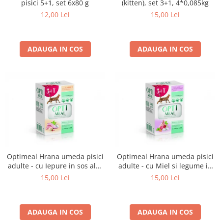
(kitten), set 3+1, 4*0,085kg
pisici 5+1, set 6x80 g
15,00 Lei
12,00 Lei
ADAUGA IN COS
ADAUGA IN COS
Optimeal Hrana umeda pisici
Optimeal Hrana umeda pisici
adulte - cu Iepure in sos alb,
adulte - cu Miel si legume in
set 3+1, 4*0,085kg
jeleu, set 3+1, 4*0,085kg
15,00 Lei
15,00 Lei
ADAUGA IN COS
ADAUGA IN COS