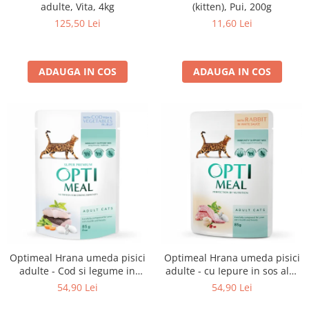
adulte, Vita, 4kg
(kitten), Pui, 200g
125,50 Lei
11,60 Lei
ADAUGA IN COS
ADAUGA IN COS
Optimeal Hrana umeda pisici
Optimeal Hrana umeda pisici
adulte - Cod si legume in
adulte - cu Iepure in sos alb,
jeleu, set 12*0,085kg
set 12*0,085kg
54,90 Lei
54,90 Lei