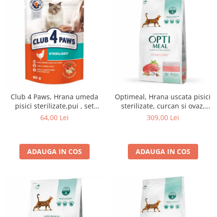
Club 4 Paws, Hrana umeda
Optimeal, Hrana uscata pisici
pisici sterilizate,pui , set
sterilizate, curcan si ovaz,
24x80g
10kg
64,00 Lei
309,00 Lei
ADAUGA IN COS
ADAUGA IN COS