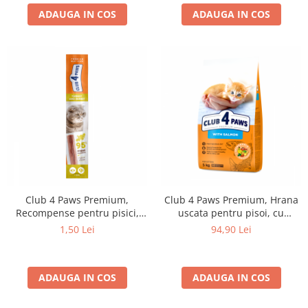
ADAUGA IN COS
ADAUGA IN COS
Club 4 Paws Premium,
Club 4 Paws Premium, Hrana
Recompense pentru pisici,
uscata pentru pisoi, cu
stick cu iepure si curcan, 5g
somon, 5kg
1,50 Lei
94,90 Lei
ADAUGA IN COS
ADAUGA IN COS