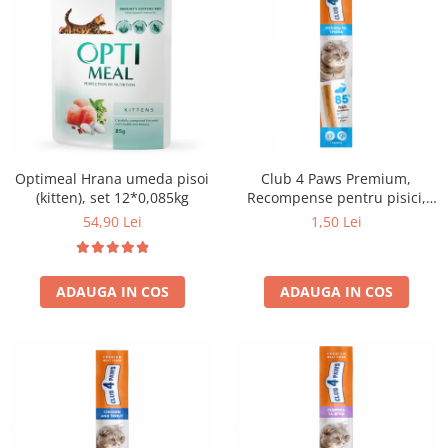
Optimeal Hrana umeda pisoi
Club 4 Paws Premium,
(kitten), set 12*0,085kg
Recompense pentru pisici,
stick cu somon si cod, 5g
54,90 Lei
1,50 Lei
ADAUGA IN COS
ADAUGA IN COS