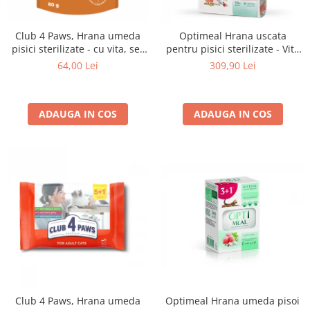
Club 4 Paws, Hrana umeda
Optimeal Hrana uscata
pisici sterilizate - cu vita, set
pentru pisici sterilizate - Vita
24x80g
si Sorg, 10 kg
64,00 Lei
309,90 Lei
ADAUGA IN COS
ADAUGA IN COS
Optimeal Hrana umeda pisoi
Club 4 Paws, Hrana umeda