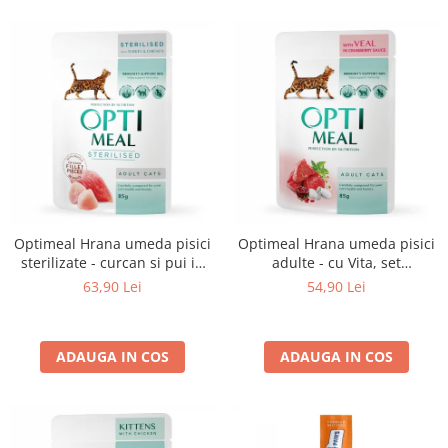
Optimeal Hrana umeda pisici
Optimeal Hrana umeda pisici
sterilizate - curcan si pui in
adulte - cu Vita, set
sos, set 12*0,085kg
12*0,085kg
63,90 Lei
54,90 Lei
ADAUGA IN COS
ADAUGA IN COS