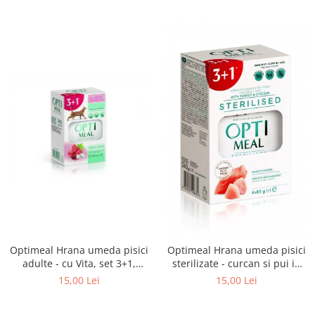
Optimeal Hrana umeda pisici
Optimeal Hrana umeda pisici
adulte - cu Vita, set 3+1,
sterilizate - curcan si pui in
4*0,085kg
sos, set 3+1, 4*0,085kg
15,00 Lei
15,00 Lei