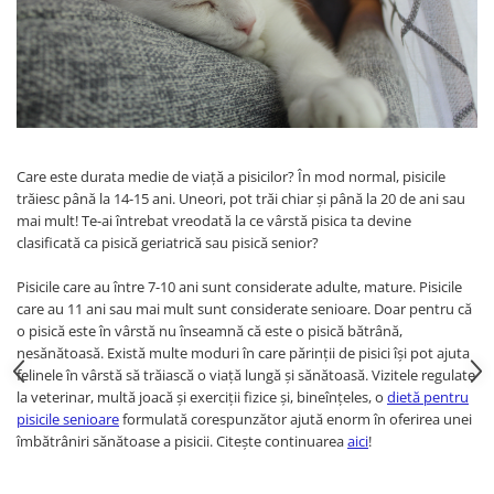
Care este durata medie de viață a pisicilor? În mod normal, pisicile
trăiesc până la 14-15 ani. Uneori, pot trăi chiar și până la 20 de ani sau
mai mult! Te-ai întrebat vreodată la ce vârstă pisica ta devine
clasificată ca pisică geriatrică sau pisică senior?
Pisicile care au între 7-10 ani sunt considerate adulte, mature. Pisicile
care au 11 ani sau mai mult sunt considerate senioare. Doar pentru că
o pisică este în vârstă nu înseamnă că este o pisică bătrână,
nesănătoasă. Există multe moduri în care părinții de pisici își pot ajuta
felinele în vârstă să trăiască o viață lungă și sănătoasă. Vizitele regulate
la veterinar, multă joacă și exerciții fizice și, bineînțeles, o
dietă pentru
pisicile senioare
formulată corespunzător ajută enorm în oferirea unei
îmbătrâniri sănătoase a pisicii. Citește continuarea
aici
!