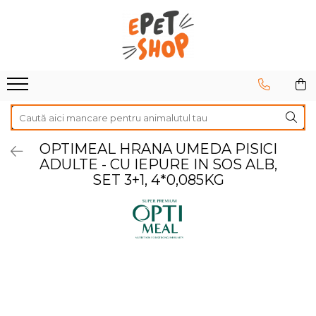
Caini
Pisici
Hrana uscata
Hrana uscata
Hrana umeda
Hrana umeda
Recompense
Recompense
Accesorii caini
Asternut igienic
OPTIMEAL HRANA UMEDA PISICI
ADULTE - CU IEPURE IN SOS ALB,
Lese si zgarzi
Accesorii pisici
SET 3+1, 4*0,085KG
Jucarii caini
Ansambluri de joaca, sisaluri
Castroane si boluri
Castroane si boluri
Lese, hamuri si zgarzi