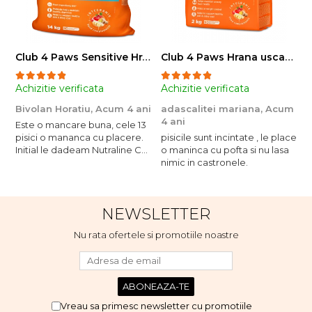
Club 4 Paws Sensitive Hrana uscata pisici adulte, 14kg
Club 4 Paws Hrana uscata pisici sterilizate, 2kg
Achizitie verificata
Achizitie verificata
A
Bivolan Horatiu,
Acum 4 ani
adascalitei mariana,
Acum
a
4 ani
4
Este o mancare buna, cele 13
pisici o mananca cu placere.
pisicile sunt incintate , le place
p
Initial le dadeam Nutraline Cat
o maninca cu pofta si nu lasa
o
Indoor, dar de cand s-a
nimic in castronele.
n
scumpuit am incercat 4 paw si
concept for Live pe care o
evita, nu o mananca cu
NEWSLETTER
placere. Eu sunt multumit si
voi continua cu acest brand...
Nu rata ofertele si promotiile noastre
Vreau sa primesc newsletter cu promotiile