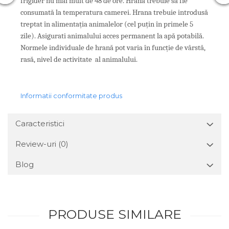
frigider nu mai mult de 48 de ore. Hrană trebuie să fie
consumată la temperatura camerei. Hrana trebuie introdusă
treptat în alimentația animalelor (cel puțin în primele 5
zile). Asigurati animalului acces permanent la apă potabilă.
Normele individuale de hrană pot varia în funcție de vârstă,
rasă, nivel de activitate al animalului.
Informatii conformitate produs
Caracteristici
Review-uri
(0)
Blog
PRODUSE SIMILARE