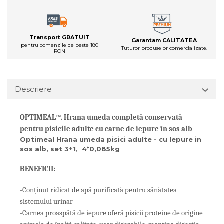
Transport GRATUIT
Garantam CALITATEA
pentru comenzile de peste 180
Tuturor produselor comercializate.
RON
Descriere
OPTIMEAL™.
Hrana umeda
completă conservată
pentru pisicile adulte cu carne de iepure în sos alb
Optimeal Hrana umeda pisici adulte - cu Iepure in
sos alb, set 3+1, 4*0,085kg
BENEFICII:
-Conținut ridicat de apă purificată pentru sănătatea
sistemului urinar
-Carnea proaspătă de iepure oferă pisicii proteine de origine