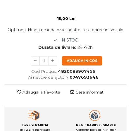
15,00 Lei
Optimeal Hrana umeda pisici adulte - cu Iepure in sos alb
IN STOC
Durata de livrare:
24 -72h
ADAUGA IN COS
Cod Produs:
4820083907456
Ai nevoie de ajutor?
0747693646
Adauga la Favorite
Cere informatii
Livrare RAPIDA
Retur RAPID si SIMPLU
in 1-2 zile lucratoare
Conform politicii in 14 zile*