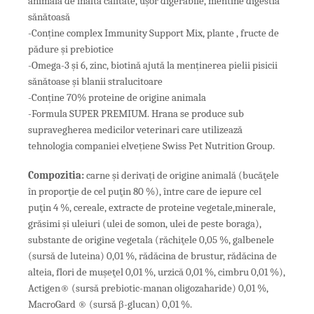
​​animala de înaltă calitate, ușor digerabile, mentine digestia
sănătoasă
-Conține complex Immunity Support Mix, plante , fructe de
pădure și prebiotice
-Omega-3 și 6, zinc, biotină ajută la menținerea pielii pisicii
sănătoase și blanii stralucitoare
-Conține 70% proteine de origine ​​animala
-Formula SUPER PREMIUM. Hrana se produce sub
supravegherea medicilor veterinari care utilizează
tehnologia companiei elvețiene Swiss Pet Nutrition Group.
Compo
zitia
:
carne şi derivați de origine animală (bucăţele
în proporţie de cel puţin 80 %), între care de iepure cel
puţin 4 %, cereale, extracte de proteine vegetale,minerale,
grăsimi şi uleiuri (ulei de somon, ulei de peste boraga),
substante de origine vegetala (răchiţele 0,05 %, galbenele
(sursă de luteina) 0,01 %, rădăcina de brustur, rădăcina de
alteia, flori de muşeţel 0,01 %, urzică 0,01 %, cimbru 0,01 %),
Actigen® (sursă prebiotic-manan oligozaharide) 0,01 %,
MacroGard ® (sursă β-glucan) 0,01 %.