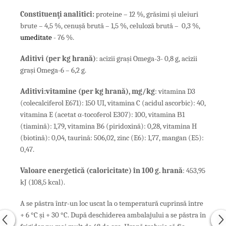
Constituen
ţ
i
analitici
:
proteine – 12 %, grăsimi şi uleiuri
brute – 4,5 %, cenuşă brută – 1,5 %, celuloză brută – 0,3 %,
umeditate
- 76 %.
Aditivi
(
per
kg
hran
ă)
: acizii graşi Omega-3- 0,8 g, acizii
grași Omega-6 – 6,2 g.
Aditivi
:
vitamine
(
per
kg
hran
ă),
mg
/
kg
: vitamina D3
(colecalciferol E671): 150 UI, vitamina C (acidul ascorbic): 40,
vitamina E (acetat α-tocoferol E307): 100, vitamina В1
(tiamină): 1,79, vitamina B6 (piridoxină): 0,28, vitamina H
(biotină): 0,04, taurină: 506,02, zinc (E6): 1,77, mangan (E5):
0,47.
Valoare energetică (caloricitate) în 100 g. hrană
:
453,95
kJ (108,5 kcal).
A se păstra într-un loc uscat la o temperatură cuprinsă între
+ 6 °C și + 30 °C. După deschiderea ambalajului a se păstra în