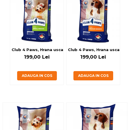
Club 4 Paws, Hrana uscata caini de talie mica, 14kg
Club 4 Paws, Hrana uscata ca
Cl
199,00 Lei
199,00 Lei
ADAUGA IN COS
ADAUGA IN COS