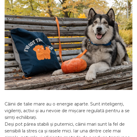
Câinii de talie mare au o energie aparte. Sunt inteligenți,
vigilenți, activi și au nevoie de mișcare regulată pentru a se
simți echilibrați.
Deși pot părea stabili și puternici, câinii mari sunt la fel de
sensibili la stres ca și rasele mici. Iar una dintre cele mai