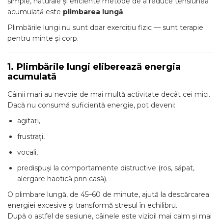
simple, naturale și eficiente metode de a reduce tensiunea
acumulată este
plimbarea lungă
.
Plimbările lungi nu sunt doar exercițiu fizic — sunt terapie
pentru minte și corp.
1. Plimbările lungi eliberează energia
acumulată
Câinii mari au nevoie de mai multă activitate decât cei mici.
Dacă nu consumă suficientă energie, pot deveni:
agitați,
frustrați,
vocali,
predispuși la comportamente distructive (ros, săpat,
alergare haotică prin casă).
O plimbare lungă, de 45–60 de minute, ajută la descărcarea
energiei excesive și transformă stresul în echilibru.
După o astfel de sesiune, câinele este vizibil mai calm și mai