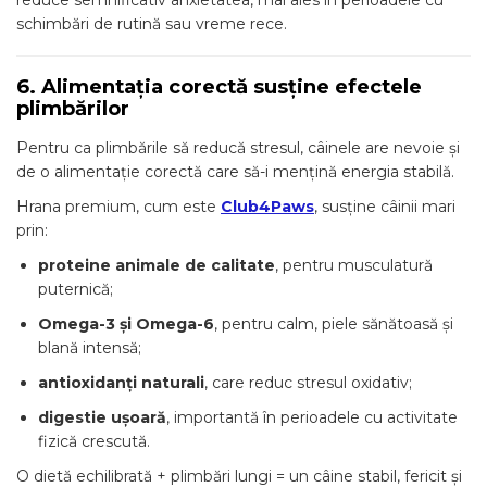
reduce semnificativ anxietatea, mai ales în perioadele cu
schimbări de rutină sau vreme rece.
6. Alimentația corectă susține efectele
plimbărilor
Pentru ca plimbările să reducă stresul, câinele are nevoie și
de o alimentație corectă care să-i mențină energia stabilă.
Hrana premium, cum este
Club4Paws
, susține câinii mari
prin:
proteine animale de calitate
, pentru musculatură
puternică;
Omega-3 și Omega-6
, pentru calm, piele sănătoasă și
blană intensă;
antioxidanți naturali
, care reduc stresul oxidativ;
digestie ușoară
, importantă în perioadele cu activitate
fizică crescută.
O dietă echilibrată + plimbări lungi = un câine stabil, fericit și