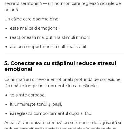
secretă serotonină — un hormon care reglează ciclurile de
odihnă.
Un câine care doarme bine:
este mai cald emoțional,
reacționează mai puțin la stimuli minori,
are un comportament mult mai stabil.
5. Conectarea cu stăpânul reduce stresul
emoțional
Câinii mari au o nevoie emoțională profundă de conexiune.
Plimbările lungi sunt momente în care câinele:
te simte aproape,
îți urmărește tonul și pașii,
își reglează comportamentul după al tău.
Această sincronizare creează un sentiment de siguranță și