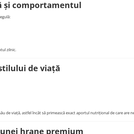
ză și comportamentul
regulă:
ul zilnic.
tilului de viață
ău de viață, astfel încât să primească exact aportul nutrițional de care are n
a unei hrane premium