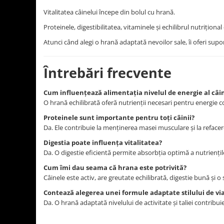
Vitalitatea câinelui începe din bolul cu hrană.
Proteinele, digestibilitatea, vitaminele și echilibrul nutriționa
Atunci când alegi o hrană adaptată nevoilor sale, îi oferi suport
Întrebări frecvente
Cum influențează alimentația nivelul de energie al câi
O hrană echilibrată oferă nutrienții necesari pentru energie 
Proteinele sunt importante pentru toți câinii?
Da. Ele contribuie la menținerea masei musculare și la refacer
Digestia poate influența vitalitatea?
Da. O digestie eficientă permite absorbția optimă a nutriențilo
Cum îmi dau seama că hrana este potrivită?
Câinele este activ, are greutate echilibrată, digestie bună și o
Contează alegerea unei formule adaptate stilului de vi
Da. O hrană adaptată nivelului de activitate și taliei contribuie