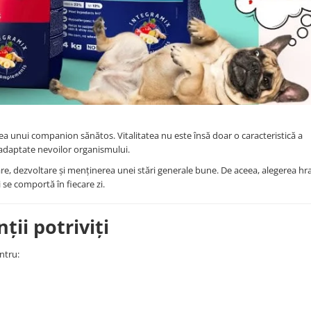
nea unui companion sănătos. Vitalitatea nu este însă doar o caracteristică a
, adaptate nevoilor organismului.
are, dezvoltare și menținerea unei stări generale bune. De aceea, alegerea hr
i se comportă în fiecare zi.
ții potriviți
ntru: