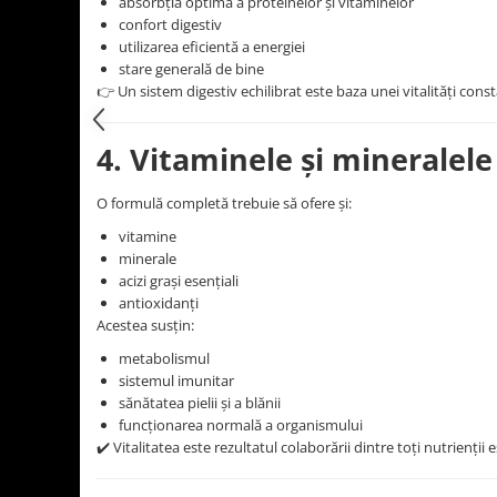
absorbția optimă a proteinelor și vitaminelor
confort digestiv
utilizarea eficientă a energiei
stare generală de bine
👉 Un sistem digestiv echilibrat este baza unei vitalități cons
4. Vitaminele și mineralel
O formulă completă trebuie să ofere și:
vitamine
minerale
acizi grași esențiali
antioxidanți
Acestea susțin:
metabolismul
sistemul imunitar
sănătatea pielii și a blănii
funcționarea normală a organismului
✔️ Vitalitatea este rezultatul colaborării dintre toți nutrienții e