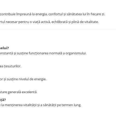
l contribuie împreună la energia, confortul și sănătatea lui în fiecare zi.
ul necesar pentru o viață activă, echilibrată și plină de vitalitate.
nelui?
constantă și susține funcționarea normală a organismului.
ea țesuturilor.
r și susține nivelul de energie.
 stare generală excelentă.
ață?
 la menținerea vitalității și a sănătății pe termen lung.