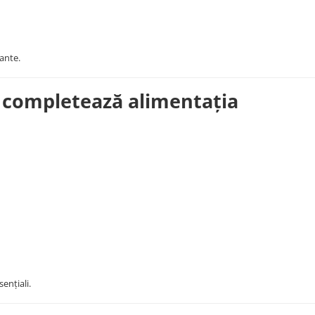
tante.
e completează alimentația
sențiali.