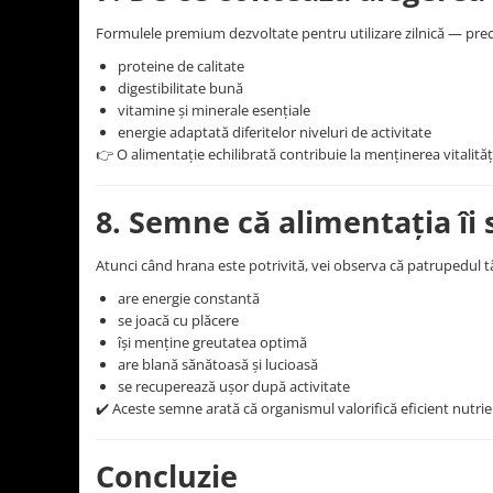
Formulele premium dezvoltate pentru utilizare zilnică — pre
proteine de calitate
digestibilitate bună
vitamine și minerale esențiale
energie adaptată diferitelor niveluri de activitate
👉 O alimentație echilibrată contribuie la menținerea vitalități
8. Semne că alimentația îi 
Atunci când hrana este potrivită, vei observa că patrupedul t
are energie constantă
se joacă cu plăcere
își menține greutatea optimă
are blană sănătoasă și lucioasă
se recuperează ușor după activitate
✔️ Aceste semne arată că organismul valorifică eficient nutrien
Concluzie