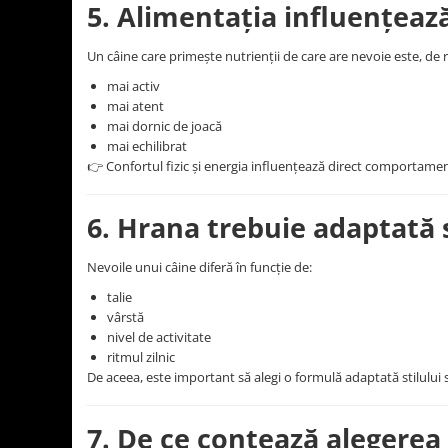
5. Alimentația influențea
Un câine care primește nutrienții de care are nevoie este, de 
mai activ
mai atent
mai dornic de joacă
mai echilibrat
👉 Confortul fizic și energia influențează direct comportament
6. Hrana trebuie adaptată s
Nevoile unui câine diferă în funcție de:
talie
vârstă
nivel de activitate
ritmul zilnic
De aceea, este important să alegi o formulă adaptată stilului s
7. De ce contează alegere