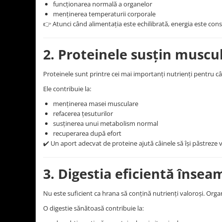
funcționarea normală a organelor
menținerea temperaturii corporale
👉 Atunci când alimentația este echilibrată, energia este const
2. Proteinele susțin muscul
Proteinele sunt printre cei mai importanți nutrienți pentru câi
Ele contribuie la:
menținerea masei musculare
refacerea țesuturilor
susținerea unui metabolism normal
recuperarea după efort
✔️ Un aport adecvat de proteine ajută câinele să își păstreze vit
3. Digestia eficientă înse
Nu este suficient ca hrana să conțină nutrienți valoroși. Organ
O digestie sănătoasă contribuie la: