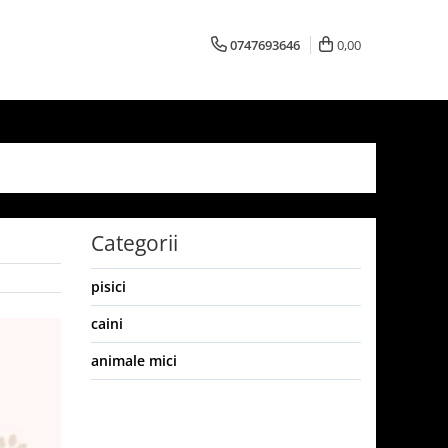
0747693646
0,00
Categorii
pisici
caini
animale mici