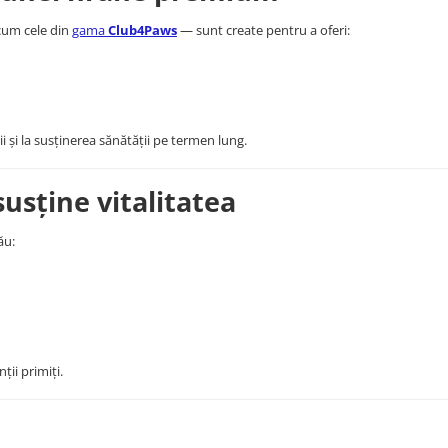
cum cele din
gama
Club4Paws
— sunt create pentru a oferi:
i și la susținerea sănătății pe termen lung.
susține vitalitatea
ău:
ții primiți.