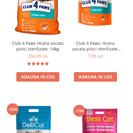
Club 4 Paws Hrana uscata
Club 4 Paws, Hrana
Cl
pisici sterilizate, 14kg
uscata pisici sterilizate,
300g
256,00 Lei
7,90 Lei
ADAUGA IN COS
ADAUGA IN COS
-32%
-15%