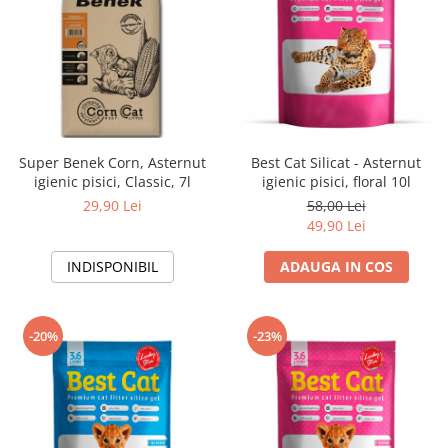
Super Benek Corn, Asternut
Best Cat Silicat - Asternut
igienic pisici, Classic, 7l
igienic pisici, floral 10l
29,90 Lei
58,00 Lei
49,90 Lei
INDISPONIBIL
ADAUGA IN COS
-20%
-23%