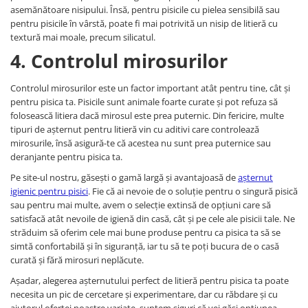
asemănătoare nisipului. Însă, pentru pisicile cu pielea sensibilă sau
pentru pisicile în vârstă, poate fi mai potrivită un nisip de litieră cu
textură mai moale, precum silicatul.
4. Controlul mirosurilor
Controlul mirosurilor este un factor important atât pentru tine, cât și
pentru pisica ta. Pisicile sunt animale foarte curate și pot refuza să
folosească litiera dacă mirosul este prea puternic. Din fericire, multe
tipuri de așternut pentru litieră vin cu aditivi care controlează
mirosurile, însă asigură-te că acestea nu sunt prea puternice sau
deranjante pentru pisica ta.
Pe site-ul nostru, găsești o gamă largă și avantajoasă de
așternut
igienic pentru pisici
. Fie că ai nevoie de o soluție pentru o singură pisică
sau pentru mai multe, avem o selecție extinsă de opțiuni care să
satisfacă atât nevoile de igienă din casă, cât și pe cele ale pisicii tale. Ne
străduim să oferim cele mai bune produse pentru ca pisica ta să se
simtă confortabilă și în siguranță, iar tu să te poți bucura de o casă
curată și fără mirosuri neplăcute.
Așadar, alegerea așternutului perfect de litieră pentru pisica ta poate
necesita un pic de cercetare și experimentare, dar cu răbdare și cu