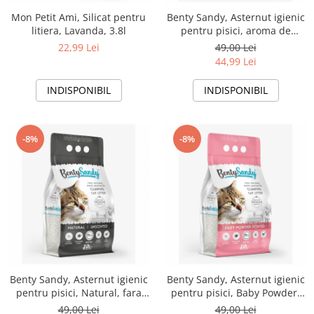
Mon Petit Ami, Silicat pentru
Benty Sandy, Asternut igienic
litiera, Lavanda, 3.8l
pentru pisici, aroma de
portocala, 10l
22,99 Lei
49,00 Lei
44,99 Lei
INDISPONIBIL
INDISPONIBIL
-8%
-8%
Benty Sandy, Asternut igienic
Benty Sandy, Asternut igienic
pentru pisici, Natural, fara
pentru pisici, Baby Powder,
aroma 10l
10l
49,00 Lei
49,00 Lei