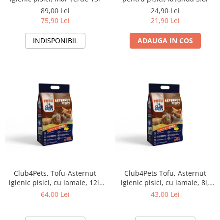
89,00 Lei
24,90 Lei
75,90 Lei
21,90 Lei
INDISPONIBIL
ADAUGA IN COS
Club4Pets, Tofu-Asternut
Club4Pets Tofu, Asternut
igienic pisici, cu lamaie, 12l,
igienic pisici, cu lamaie, 8l,
5kg
3.3kg
64,00 Lei
43,00 Lei