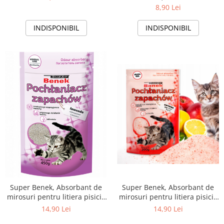
8,90 Lei
INDISPONIBIL
INDISPONIBIL
Super Benek, Absorbant de
Super Benek, Absorbant de
mirosuri pentru litiera pisicii,
mirosuri pentru litiera pisicii,
lavanda, 450g
aroma fructata, 200g
14,90 Lei
14,90 Lei