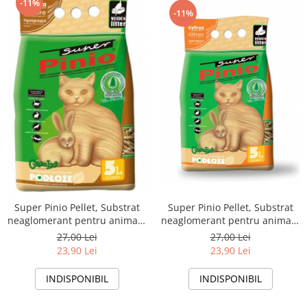
-11%
-11%
Super Pinio Pellet, Substrat
Super Pinio Pellet, Substrat
neaglomerant pentru animale
neaglomerant pentru animale
de companie,lamaie, 5l-3.5kg
de companie, 5l-3.5kg
27,00 Lei
27,00 Lei
23,90 Lei
23,90 Lei
INDISPONIBIL
INDISPONIBIL