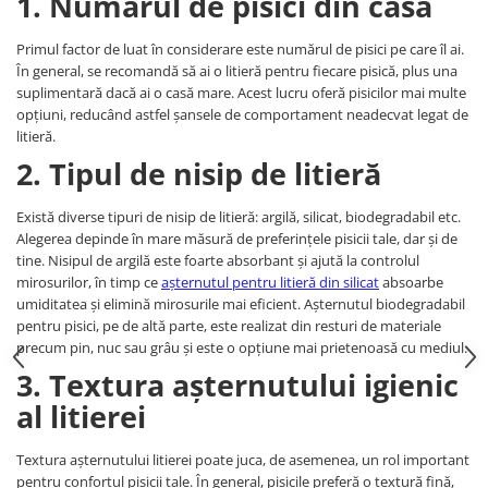
1. Numărul de pisici din casă
Primul factor de luat în considerare este numărul de pisici pe care îl ai.
În general, se recomandă să ai o litieră pentru fiecare pisică, plus una
suplimentară dacă ai o casă mare. Acest lucru oferă pisicilor mai multe
opțiuni, reducând astfel șansele de comportament neadecvat legat de
litieră.
2. Tipul de nisip de litieră
Există diverse tipuri de nisip de litieră: argilă, silicat, biodegradabil etc.
Alegerea depinde în mare măsură de preferințele pisicii tale, dar și de
tine. Nisipul de argilă este foarte absorbant și ajută la controlul
mirosurilor, în timp ce
așternutul pentru litieră din silicat
absoarbe
umiditatea și elimină mirosurile mai eficient. Așternutul biodegradabil
pentru pisici, pe de altă parte, este realizat din resturi de materiale
precum pin, nuc sau grâu și este o opțiune mai prietenoasă cu mediul.
3. Textura așternutului igienic
al litierei
Textura așternutului litierei poate juca, de asemenea, un rol important
pentru confortul pisicii tale. În general, pisicile preferă o textură fină,