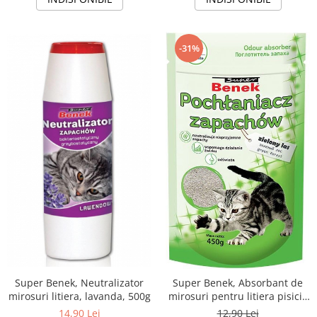
-31%
Super Benek, Neutralizator
Super Benek, Absorbant de
mirosuri litiera, lavanda, 500g
mirosuri pentru litiera pisicii,
fresh forest, 450g
14,90 Lei
12,90 Lei