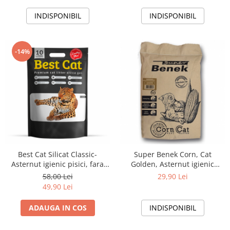
INDISPONIBIL
INDISPONIBIL
-14%
Best Cat Silicat Classic-
Super Benek Corn, Cat
Asternut igienic pisici, fara
Golden, Asternut igienic
aroma, 10l
pentru pisici, Classic, 7l
58,00 Lei
29,90 Lei
49,90 Lei
ADAUGA IN COS
INDISPONIBIL