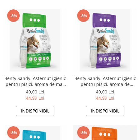
-8%
-8%
Benty Sandy, Asternut igienic
Benty Sandy, Asternut igienic
pentru pisici, aroma de mar
pentru pisici, aroma de
verde, 10l
lavanda, 10l
49,00 Lei
49,00 Lei
44,99 Lei
44,99 Lei
INDISPONIBIL
INDISPONIBIL
-8%
-8%