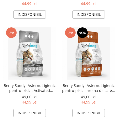
44,99 Lei
44,99 Lei
INDISPONIBIL
INDISPONIBIL
-8%
-8%
NOU
Benty Sandy, Asternut igienic
Benty Sandy, Asternut igienic
pentru pisici, Activated
pentru pisici, aroma de cafea,
Carbon, 10l
10l
49,00 Lei
49,00 Lei
44,99 Lei
44,99 Lei
INDISPONIBIL
INDISPONIBIL