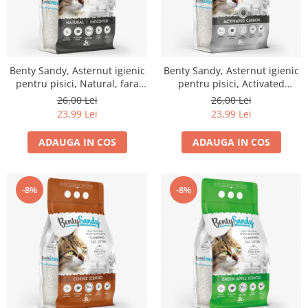
Benty Sandy, Asternut igienic
Benty Sandy, Asternut igienic
pentru pisici, Natural, fara
pentru pisici, Activated
aroma 5l
Carbon, 5l
26,00 Lei
26,00 Lei
23,99 Lei
23,99 Lei
ADAUGA IN COS
ADAUGA IN COS
-8%
-8%