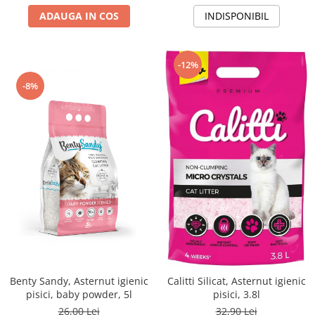
ADAUGA IN COS
INDISPONIBIL
-12%
-8%
Benty Sandy, Asternut igienic
Calitti Silicat, Asternut igienic
pisici, baby powder, 5l
pisici, 3.8l
26,00 Lei
32,90 Lei