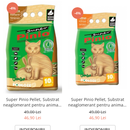
-4%
-4%
Super Pinio Pellet, Substrat
Super Pinio Pellet, Substrat
neaglomerant pentru animale
neaglomerant pentru animale
de companie, 10l-8kg
de companie,lamaie, 10l-8kg
49,00 Lei
49,00 Lei
46,90 Lei
46,90 Lei
INDISPONIBIL
INDISPONIBIL