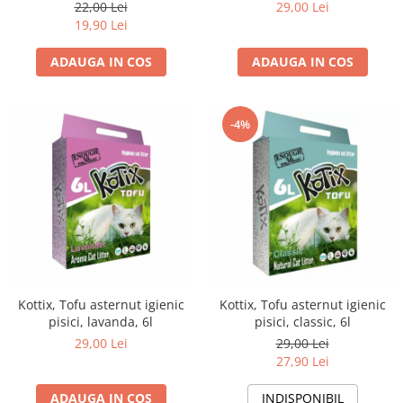
aroma, 3.6l
29,00 Lei
22,00 Lei
19,90 Lei
ADAUGA IN COS
ADAUGA IN COS
-4%
Kottix, Tofu asternut igienic
Kottix, Tofu asternut igienic
pisici, lavanda, 6l
pisici, classic, 6l
29,00 Lei
29,00 Lei
27,90 Lei
ADAUGA IN COS
INDISPONIBIL