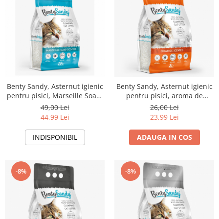
Benty Sandy, Asternut igienic
Benty Sandy, Asternut igienic
pentru pisici, Marseille Soap,
pentru pisici, aroma de
10l
portocala, 5l
49,00 Lei
26,00 Lei
44,99 Lei
23,99 Lei
INDISPONIBIL
ADAUGA IN COS
-8%
-8%