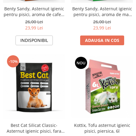
Benty Sandy, Asternut igienic
Benty Sandy, Asternut igienic
pentru pisici, aroma de cafea,
pentru pisici, aroma de mar
5l
verde, 5l
26,00 Lei
26,00 Lei
23,99 Lei
23,99 Lei
INDISPONIBIL
ADAUGA IN COS
-10%
NOU
Kottix, Tofu asternut igienic
Best Cat Silicat Classic-
pisici, piersica, 6l
Asternut igienic pisici, fara