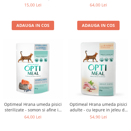
sos, set 3+1, 4*0,085kg
jeleu, set 12*0,085kg
15,00 Lei
64,00 Lei
ADAUGA IN COS
ADAUGA IN COS
Optimeal Hrana umeda pisici
Optimeal Hrana umeda pisici
sterilizate - somon si afine in
adulte - cu Iepure in jeleu de
jeleu, set 12*0,085kg
morcovi, set 12*0,085kg
64,00 Lei
54,90 Lei