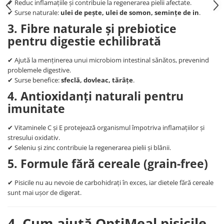
✔ Reduc inflamațiile și contribuie la regenerarea pielii afectate.
✔ Surse naturale:
ulei de pește, ulei de somon, semințe de in
.
3. Fibre naturale și prebiotice
pentru digestie echilibrată
✔ Ajută la menținerea unui microbiom intestinal sănătos, prevenind
problemele digestive.
✔ Surse benefice:
sfeclă, dovleac, tărâțe
.
4. Antioxidanți naturali pentru
imunitate
✔ Vitaminele C și E protejează organismul împotriva inflamațiilor și
stresului oxidativ.
✔ Seleniu și zinc contribuie la regenerarea pielii și blănii.
5. Formule fără cereale (grain-free)
✔ Pisicile nu au nevoie de carbohidrați în exces, iar dietele fără cereale
sunt mai ușor de digerat.
4. Cum ajută OptiMeal pisicile