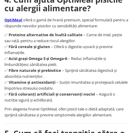
cu alergii alimentare?
OptiMeal
oferă o gamă de hrană premium, special formulată pentru a
răspunde nevoilor pisicilor cu sensibilități alimentare:
✅
Proteine alternative de înaltă calitate
– Carne de miel, pește
sau rață, pentru a reduce riscul alergiilor.
✅
Fără cereale și gluten
– Oferă o digestie ușoară și previne
inflamațiile.
✅
Acizi grași Omega-3 și Omega-6
– Reduc inflamațiile și
îmbunătățesc sănătatea pielii.
✅
Fibre naturale și prebiotice
– Sprijină sănătatea digestivă și
absorbția nutrienților.
✅
Vitamine și antioxidanți
– Susțin imunitatea și protejează celulele
împotriva stresului oxidativ.
✅
Fără coloranți artificiali și conservanți nocivi
– Asigură o
nutriție sigură și echilibrată.
Prin alegerea hranei OptiMeal, oferi pisicii tale o dietă adaptată, care
sprijină sănătatea și previne simptomele alergiilor alimentare.