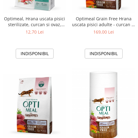
Optimeal, Hrana uscata pisici
Optimeal Grain Free Hrana
sterilizate, curcan si ovaz,
uscata pisici adulte - curcan si
200g
legume, 4kg
12,70 Lei
169,00 Lei
INDISPONIBIL
INDISPONIBIL