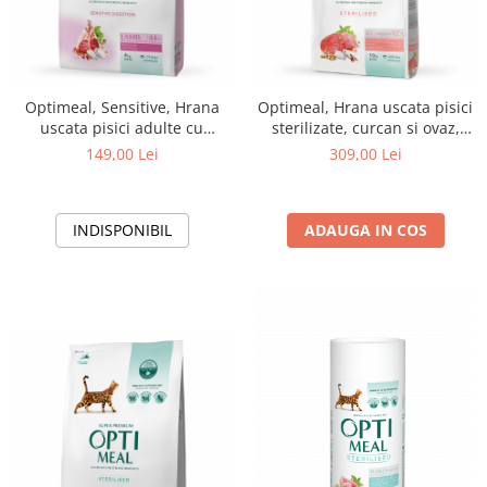
Optimeal, Sensitive, Hrana
Optimeal, Hrana uscata pisici
uscata pisici adulte cu
sterilizate, curcan si ovaz,
digestie sensibila, Miel, 4kg
10kg
149,00 Lei
309,00 Lei
INDISPONIBIL
ADAUGA IN COS