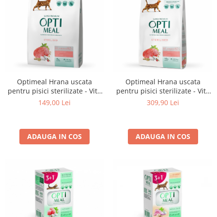
Optimeal Hrana uscata
Optimeal Hrana uscata
pentru pisici sterilizate - Vita
pentru pisici sterilizate - Vita
si Sorg, 4 kg
si Sorg, 10 kg
149,00 Lei
309,90 Lei
ADAUGA IN COS
ADAUGA IN COS