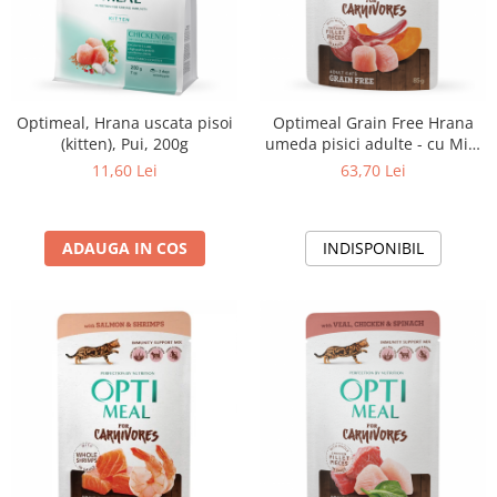
Optimeal, Hrana uscata pisoi
Optimeal Grain Free Hrana
(kitten), Pui, 200g
umeda pisici adulte - cu Miel
si pui in jeleu, set 12*0,085kg
11,60 Lei
63,70 Lei
ADAUGA IN COS
INDISPONIBIL