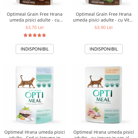
Optimeal Grain Free Hrana
Optimeal Grain Free Hrana
umeda pisici adulte - cu
umeda pisici adulte - cu Vitel,
Somon si creveti in sos, set
gaina si spanac in sos, set
63,70 Lei
63,90 Lei
12*0,085kg
12*0,085kg
INDISPONIBIL
INDISPONIBIL
Optimeal Hrana umeda pisici
Optimeal Hrana umeda pisici
adulte - Cod si legume in
adulte - cu Iepure in sos alb,