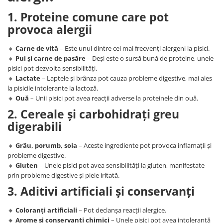
1. Proteine comune care pot
provoca alergii
🔸
Carne de vită
– Este unul dintre cei mai frecvenți alergeni la pisici.
🔸
Pui și carne de pasăre
– Deși este o sursă bună de proteine, unele
pisici pot dezvolta sensibilități.
🔸
Lactate
– Laptele și brânza pot cauza probleme digestive, mai ales
la pisicile intolerante la lactoză.
🔸
Ouă
– Unii pisici pot avea reacții adverse la proteinele din ouă.
2. Cereale și carbohidrați greu
digerabili
🔸
Grâu, porumb, soia
– Aceste ingrediente pot provoca inflamații și
probleme digestive.
🔸
Gluten
– Unele pisici pot avea sensibilități la gluten, manifestate
prin probleme digestive și piele iritată.
3. Aditivi artificiali și conservanți
🔸
Coloranți artificiali
– Pot declanșa reacții alergice.
🔸
Arome și conservanți chimici
– Unele pisici pot avea intoleranță