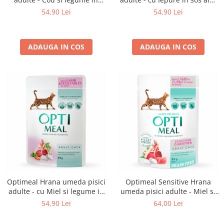
jeleu, set 12*0,085kg
set 12*0,085kg
54,90 Lei
54,90 Lei
ADAUGA IN COS
ADAUGA IN COS
Optimeal Hrana umeda pisici
Optimeal Sensitive Hrana
adulte - cu Miel si legume in
umeda pisici adulte - Miel si
jeleu, set 12*0,085kg
curcan in sos, set 12*0,085kg
54,90 Lei
64,00 Lei