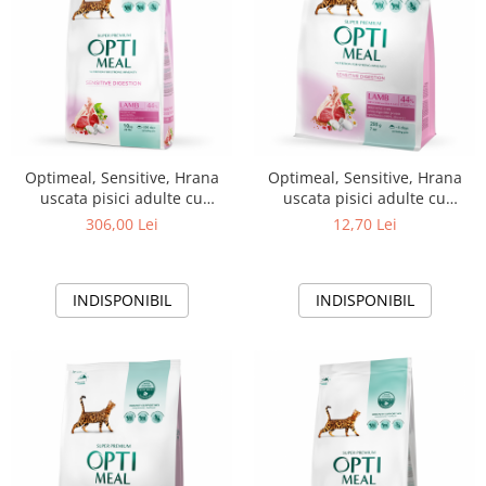
Optimeal, Sensitive, Hrana
Optimeal, Sensitive, Hrana
uscata pisici adulte cu
uscata pisici adulte cu
digestie sensibila, Miel, 10kg
digestie sensibila, Miel, 200g
306,00 Lei
12,70 Lei
INDISPONIBIL
INDISPONIBIL