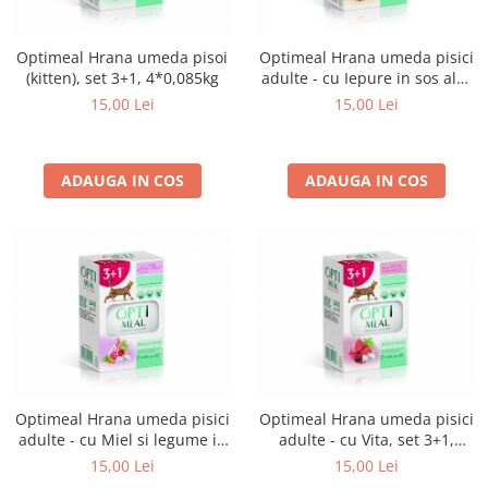
Optimeal Hrana umeda pisoi
Optimeal Hrana umeda pisici
(kitten), set 3+1, 4*0,085kg
adulte - cu Iepure in sos alb,
set 3+1, 4*0,085kg
15,00 Lei
15,00 Lei
ADAUGA IN COS
ADAUGA IN COS
Optimeal Hrana umeda pisici
Optimeal Hrana umeda pisici
adulte - cu Miel si legume in
adulte - cu Vita, set 3+1,
jeleu, set 3+1, 4*0,085kg
4*0,085kg
15,00 Lei
15,00 Lei