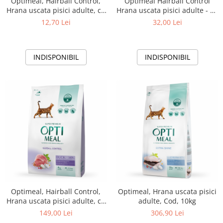
Optimeal, Hairball Control,
Optimeal Hairball Control
Hrana uscata pisici adulte, cu
Hrana uscata pisici adulte - cu
Rata, 200g
Rata, 650g
12,70 Lei
32,00 Lei
INDISPONIBIL
INDISPONIBIL
Optimeal, Hairball Control,
Optimeal, Hrana uscata pisici
Hrana uscata pisici adulte, cu
adulte, Cod, 10kg
Rata, 4kg
149,00 Lei
306,90 Lei