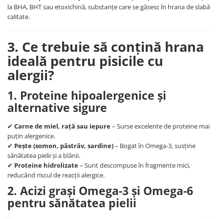
la BHA, BHT sau etoxichină, substanțe care se găsesc în hrana de slabă
calitate.
3. Ce trebuie să conțină hrana
ideală pentru pisicile cu
alergii?
1. Proteine hipoalergenice și
alternative sigure
✔
Carne de miel, rață sau iepure
– Surse excelente de proteine mai
puțin alergenice.
✔
Pește (somon, păstrăv, sardine)
– Bogat în Omega-3, susține
sănătatea pielii și a blănii.
✔
Proteine hidrolizate
– Sunt descompuse în fragmente mici,
reducând riscul de reacții alergice.
2. Acizi grași Omega-3 și Omega-6
pentru sănătatea pielii