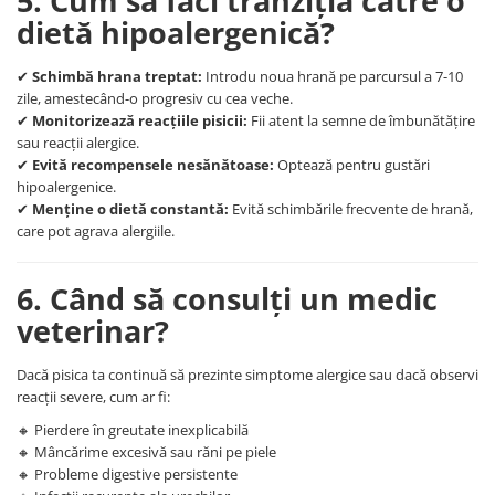
5. Cum să faci tranziția către o
dietă hipoalergenică?
✔
Schimbă hrana treptat:
Introdu noua hrană pe parcursul a 7-10
zile, amestecând-o progresiv cu cea veche.
✔
Monitorizează reacțiile pisicii:
Fii atent la semne de îmbunătățire
sau reacții alergice.
✔
Evită recompensele nesănătoase:
Optează pentru gustări
hipoalergenice.
✔
Menține o dietă constantă:
Evită schimbările frecvente de hrană,
care pot agrava alergiile.
6. Când să consulți un medic
veterinar?
Dacă pisica ta continuă să prezinte simptome alergice sau dacă observi
reacții severe, cum ar fi:
🔸 Pierdere în greutate inexplicabilă
🔸 Mâncărime excesivă sau răni pe piele
🔸 Probleme digestive persistente