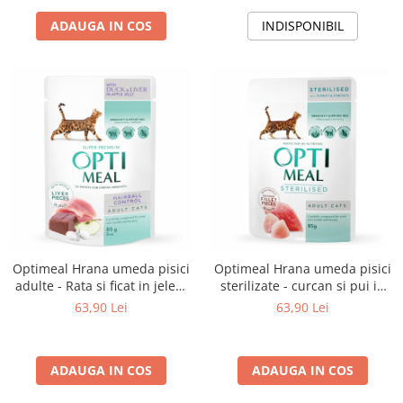
ADAUGA IN COS
INDISPONIBIL
Optimeal Hrana umeda pisici
Optimeal Hrana umeda pisici
adulte - Rata si ficat in jeleu,
sterilizate - curcan si pui in
set 12*0,085kg
sos, set 12*0,085kg
63,90 Lei
63,90 Lei
ADAUGA IN COS
ADAUGA IN COS