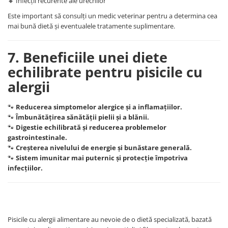
🔸 Infecții recurente ale urechilor
Este important să consulți un medic veterinar pentru a determina cea
mai bună dietă și eventualele tratamente suplimentare.
7. Beneficiile unei diete
echilibrate pentru pisicile cu
alergii
🐾
Reducerea simptomelor alergice și a inflamațiilor.
🐾
Îmbunătățirea sănătății pielii și a blănii.
🐾
Digestie echilibrată și reducerea problemelor
gastrointestinale.
🐾
Creșterea nivelului de energie și bunăstare generală.
🐾
Sistem imunitar mai puternic și protecție împotriva
infecțiilor.
Pisicile cu alergii alimentare au nevoie de o dietă specializată, bazată