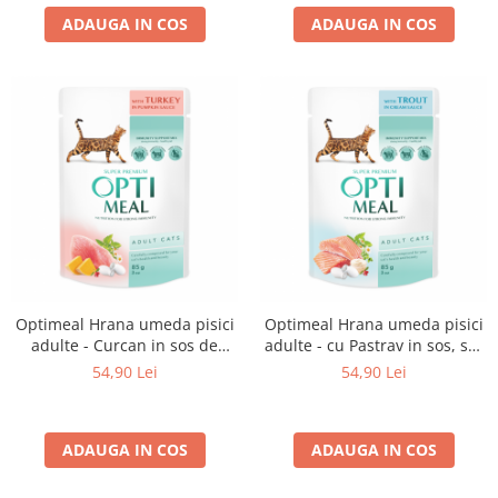
ADAUGA IN COS
ADAUGA IN COS
Optimeal Hrana umeda pisici
Optimeal Hrana umeda pisici
adulte - Curcan in sos de
adulte - cu Pastrav in sos, set
dovleac, set 12*0,085kg
12*0,085kg
54,90 Lei
54,90 Lei
ADAUGA IN COS
ADAUGA IN COS