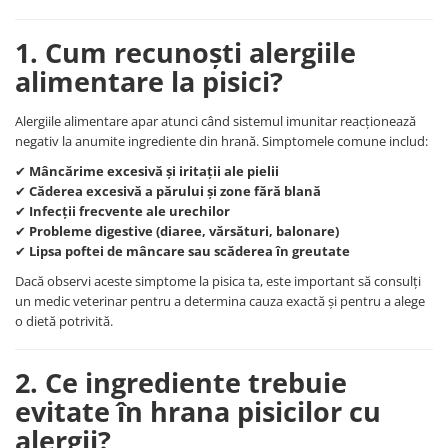
1. Cum recunoști alergiile
alimentare la pisici?
Alergiile alimentare apar atunci când sistemul imunitar reacționează
negativ la anumite ingrediente din hrană. Simptomele comune includ:
✔
Mâncărime excesivă și iritații ale pielii
✔
Căderea excesivă a părului și zone fără blană
✔
Infecții frecvente ale urechilor
✔
Probleme digestive (diaree, vărsături, balonare)
✔
Lipsa poftei de mâncare sau scăderea în greutate
Dacă observi aceste simptome la pisica ta, este important să consulți
un medic veterinar pentru a determina cauza exactă și pentru a alege
o dietă potrivită.
2. Ce ingrediente trebuie
evitate în hrana pisicilor cu
alergii?