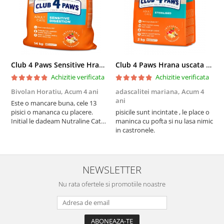
Club 4 Paws Sensitive Hrana uscata pisici adulte, 14kg
Club 4 Paws Hrana uscata pisici sterilizate, 2kg
Achizitie verificata
Achizitie verificata
Bivolan Horatiu,
Acum 4 ani
adascalitei mariana,
Acum 4
a
ani
a
Este o mancare buna, cele 13
pisici o mananca cu placere.
pisicile sunt incintate , le place o
p
Initial le dadeam Nutraline Cat
maninca cu pofta si nu lasa nimic
m
Indoor, dar de cand s-a
in castronele.
i
scumpuit am incercat 4 paw si
concept for Live pe care o evita,
nu o mananca cu placere. Eu
sunt multumit si voi continua cu
NEWSLETTER
acest brand...
Nu rata ofertele si promotiile noastre