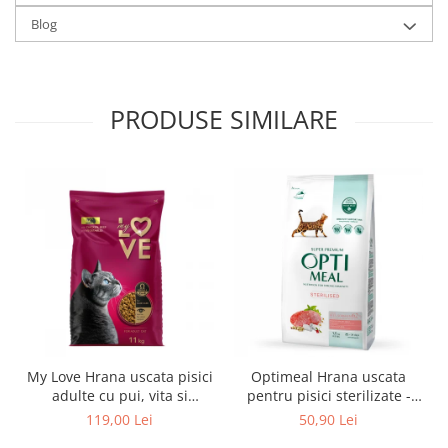
Blog
PRODUSE SIMILARE
My Love Hrana uscata pisici
Optimeal Hrana uscata
adulte cu pui, vita si
pentru pisici sterilizate -
legume, 11kg
Vita si Sorg, 1,5kg
119,00 Lei
50,90 Lei