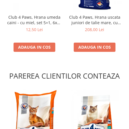
Club 4 Paws, Hrana umeda
Club 4 Paws, Hrana uscata
caini - cu miel, set 5+1, 6x80
juniori de talie mare, cu
g
pui, 14kg
12,50 Lei
208,00 Lei
ADAUGA IN COS
ADAUGA IN COS
PAREREA CLIENTILOR CONTEAZA