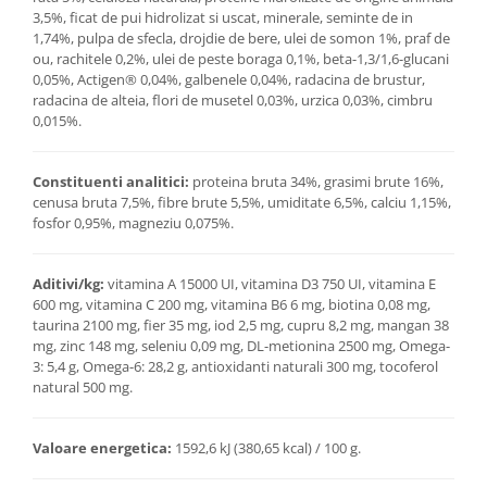
3,5%, ficat de pui hidrolizat si uscat, minerale, seminte de in
1,74%, pulpa de sfecla, drojdie de bere, ulei de somon 1%, praf de
ou, rachitele 0,2%, ulei de peste boraga 0,1%, beta-1,3/1,6-glucani
0,05%, Actigen® 0,04%, galbenele 0,04%, radacina de brustur,
radacina de alteia, flori de musetel 0,03%, urzica 0,03%, cimbru
0,015%.
Constituenti analitici:
proteina bruta 34%, grasimi brute 16%,
cenusa bruta 7,5%, fibre brute 5,5%, umiditate 6,5%, calciu 1,15%,
fosfor 0,95%, magneziu 0,075%.
Aditivi/kg:
vitamina A 15000 UI, vitamina D3 750 UI, vitamina E
600 mg, vitamina C 200 mg, vitamina B6 6 mg, biotina 0,08 mg,
taurina 2100 mg, fier 35 mg, iod 2,5 mg, cupru 8,2 mg, mangan 38
mg, zinc 148 mg, seleniu 0,09 mg, DL-metionina 2500 mg, Omega-
3: 5,4 g, Omega-6: 28,2 g, antioxidanti naturali 300 mg, tocoferol
natural 500 mg.
Valoare energetica:
1592,6 kJ (380,65 kcal) / 100 g.