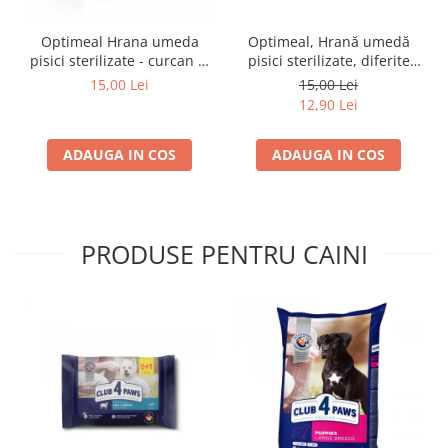
Optimeal Hrana umeda
Optimeal, Hrană umedă
pisici sterilizate - curcan si
pisici sterilizate, diferite
pui in sos, set 3+1,
arome, (3+1), 0.34kg
15,00 Lei
15,00 Lei
4*0,085kg
12,90 Lei
ADAUGA IN COS
ADAUGA IN COS
PRODUSE PENTRU CAINI