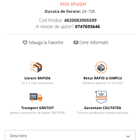
STOC EPUIZAT
Durata de livrare:
24 -72h
Cod Produs:
4820083905599
Ai nevoie de ajutor?
0747693646
Adauga la Favorite
Cere informatii
Livrare RAPIDA
Retur RAPID si SIMPLU
in 1-2 zile lucratoare
Conform politicii in 14 zile*
Transport GRATUIT
Garantam CALITATEA
pentru comenzile de peste 180 RON
Tuturor produselor comercializate.
Descriere