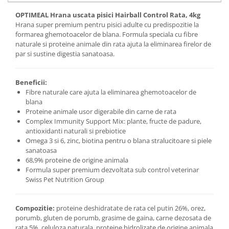
OPTIMEAL Hrana uscata pisici Hairball Control Rata, 4kg
Hrana super premium pentru pisici adulte cu predispozitie la
formarea ghemotoacelor de blana. Formula speciala cu fibre
naturale si proteine animale din rata ajuta la eliminarea firelor de
par si sustine digestia sanatoasa.
Beneficii:
Fibre naturale care ajuta la eliminarea ghemotoacelor de
blana
Proteine animale usor digerabile din carne de rata
Complex Immunity Support Mix: plante, fructe de padure,
antioxidanti naturali si prebiotice
Omega 3 si 6, zinc, biotina pentru o blana stralucitoare si piele
sanatoasa
68,9% proteine de origine animala
Formula super premium dezvoltata sub control veterinar
Swiss Pet Nutrition Group
Compozitie:
proteine deshidratate de rata cel putin 26%, orez,
porumb, gluten de porumb, grasime de gaina, carne dezosata de
rata 5%, celuloza naturala, proteine hidrolizate de origine animala