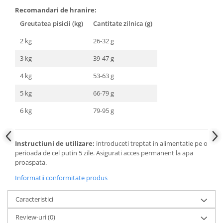
Recomandari de hranire:
Greutatea pisicii (kg)
Cantitate zilnica (g)
2 kg
26-32 g
3 kg
39-47 g
4 kg
53-63 g
5 kg
66-79 g
6 kg
79-95 g
Instructiuni de utilizare:
introduceti treptat in alimentatie pe o
perioada de cel putin 5 zile. Asigurati acces permanent la apa
proaspata.
Informatii conformitate produs
Caracteristici
Review-uri
(0)