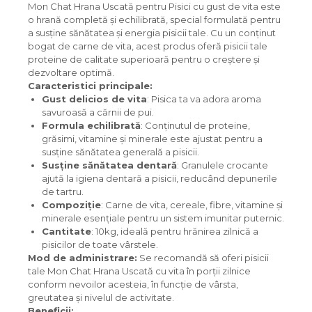
Mon Chat Hrana Uscată pentru Pisici cu gust de vita este
o hrană completă și echilibrată, special formulată pentru
a susține sănătatea și energia pisicii tale. Cu un conținut
bogat de carne de vita, acest produs oferă pisicii tale
proteine de calitate superioară pentru o creștere și
dezvoltare optimă.
Caracteristici principale:
Gust delicios de vita
: Pisica ta va adora aroma
savuroasă a cărnii de pui.
Formula echilibrată
: Conținutul de proteine,
grăsimi, vitamine și minerale este ajustat pentru a
susține sănătatea generală a pisicii.
Susține sănătatea dentară
: Granulele crocante
ajută la igiena dentară a pisicii, reducând depunerile
de tartru.
Compoziție
: Carne de vita, cereale, fibre, vitamine și
minerale esențiale pentru un sistem imunitar puternic.
Cantitate
: 10kg, ideală pentru hrănirea zilnică a
pisicilor de toate vârstele.
Mod de administrare:
Se recomandă să oferi pisicii
tale Mon Chat Hrana Uscată cu vita în porții zilnice
conform nevoilor acesteia, în funcție de vârsta,
greutatea și nivelul de activitate.
Beneficii: