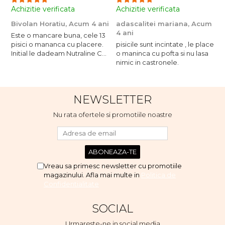
Achizitie verificata
Achizitie verificata
A
Bivolan Horatiu,
Acum 4 ani
adascalitei mariana,
Acum
a
4 ani
4
Este o mancare buna, cele 13
pisici o mananca cu placere.
pisicile sunt incintate , le place
p
Initial le dadeam Nutraline Cat
o maninca cu pofta si nu lasa
o
Indoor, dar de cand s-a
nimic in castronele.
n
scumpuit am incercat 4 paw si
concept for Live pe care o
evita, nu o mananca cu
NEWSLETTER
placere. Eu sunt multumit si
voi continua cu acest brand...
Nu rata ofertele si promotiile noastre
Vreau sa primesc newsletter cu promotiile
magazinului. Afla mai multe in
Politica de
Confidentialitate
SOCIAL
Urmareste-ne in social media