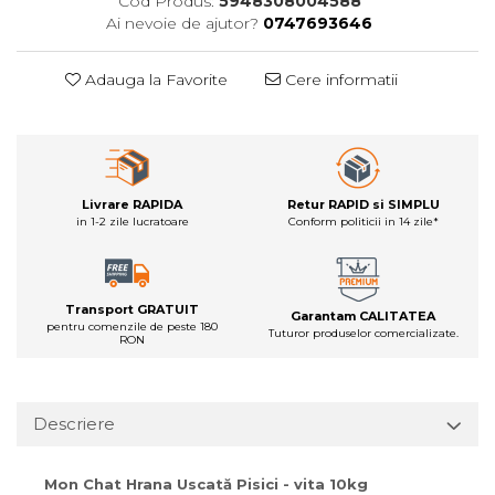
Cod Produs:
5948308004588
Ai nevoie de ajutor?
0747693646
Adauga la Favorite
Cere informatii
Livrare RAPIDA
Retur RAPID si SIMPLU
in 1-2 zile lucratoare
Conform politicii in 14 zile*
Transport GRATUIT
Garantam CALITATEA
pentru comenzile de peste 180
Tuturor produselor comercializate.
RON
Descriere
Mon Chat Hrana Uscată Pisici - vita 10kg