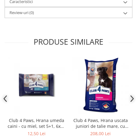
Caracteristici
Review-uri
(0)
PRODUSE SIMILARE
Club 4 Paws, Hrana umeda
Club 4 Paws, Hrana uscata
caini - cu miel, set 5+1, 6x80
juniori de talie mare, cu
g
pui, 14kg
12,50 Lei
208,00 Lei