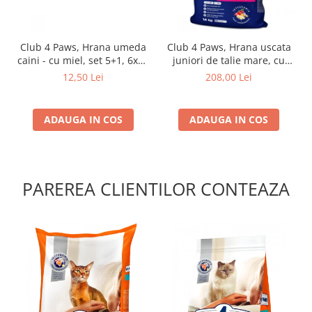
Club 4 Paws, Hrana umeda
Club 4 Paws, Hrana uscata
caini - cu miel, set 5+1, 6x80
juniori de talie mare, cu
g
pui, 14kg
12,50 Lei
208,00 Lei
ADAUGA IN COS
ADAUGA IN COS
PAREREA CLIENTILOR CONTEAZA