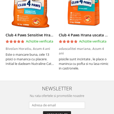
Club 4 Paws Sensitive Hrana uscata pisici adulte, 14kg
Club 4 Paws Hrana uscata pisici sterilizate, 2kg
Achizitie verificata
Achizitie verificata
Bivolan Horatiu,
Acum 4 ani
adascalitei mariana,
Acum 4
a
ani
a
Este o mancare buna, cele 13
pisici o mananca cu placere.
pisicile sunt incintate , le place o
p
Initial le dadeam Nutraline Cat
maninca cu pofta si nu lasa nimic
m
Indoor, dar de cand s-a
in castronele.
i
scumpuit am incercat 4 paw si
concept for Live pe care o evita,
nu o mananca cu placere. Eu
sunt multumit si voi continua cu
NEWSLETTER
acest brand...
Nu rata ofertele si promotiile noastre