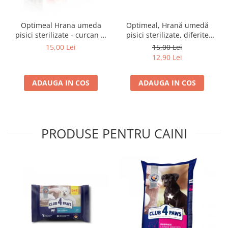
Optimeal Hrana umeda
Optimeal, Hrană umedă
pisici sterilizate - curcan si
pisici sterilizate, diferite
pui in sos, set 3+1,
arome, (3+1), 0.34kg
15,00 Lei
15,00 Lei
4*0,085kg
12,90 Lei
ADAUGA IN COS
ADAUGA IN COS
PRODUSE PENTRU CAINI