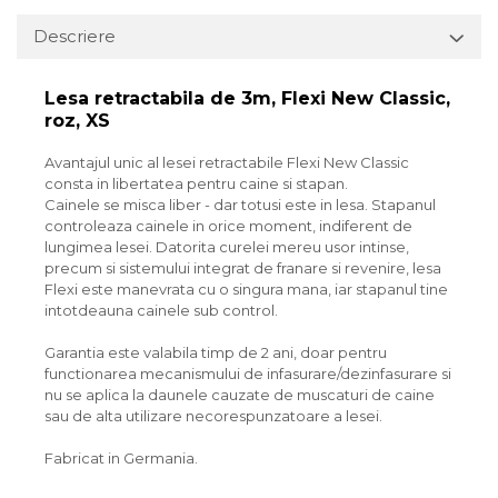
Descriere
Lesa retractabila de 3m, Flexi New Classic,
roz, XS
Avantajul unic al lesei retractabile Flexi New Classic
consta in libertatea pentru caine si stapan.
Cainele se misca liber - dar totusi este in lesa. Stapanul
controleaza cainele in orice moment, indiferent de
lungimea lesei. Datorita curelei mereu usor intinse,
precum si sistemului integrat de franare si revenire, lesa
Flexi este manevrata cu o singura mana, iar stapanul tine
intotdeauna cainele sub control.
Garantia este valabila timp de 2 ani, doar pentru
functionarea mecanismului de infasurare/dezinfasurare si
nu se aplica la daunele cauzate de muscaturi de caine
sau de alta utilizare necorespunzatoare a lesei.
Fabricat in Germania.