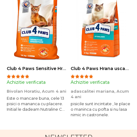
Club 4 Paws Sensitive Hrana uscata pisici adulte, 14kg
Club 4 Paws Hrana uscata pisici sterilizate, 2kg
Achizitie verificata
Achizitie verificata
A
Bivolan Horatiu,
Acum 4 ani
adascalitei mariana,
Acum
a
4 ani
4
Este o mancare buna, cele 13
pisici o mananca cu placere.
pisicile sunt incintate , le place
p
Initial le dadeam Nutraline Cat
o maninca cu pofta si nu lasa
o
Indoor, dar de cand s-a
nimic in castronele.
n
scumpuit am incercat 4 paw si
concept for Live pe care o
evita, nu o mananca cu
placere. Eu sunt multumit si