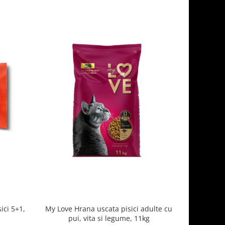
ici 5+1,
My Love Hrana uscata pisici adulte cu
Optimeal H
pui, vita si legume, 11kg
- curcan