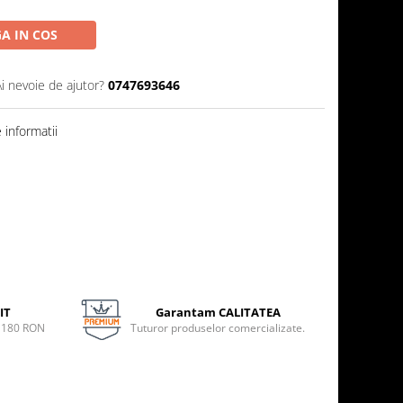
A IN COS
Ai nevoie de ajutor?
0747693646
informatii
IT
Garantam CALITATEA
e 180 RON
Tuturor produselor comercializate.