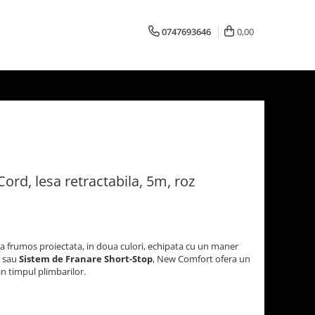
0747693646
0,00
ord, lesa retractabila, 5m, roz
a frumos proiectata, in doua culori, echipata cu un maner
l sau
Sistem de Franare Short-Stop
, New Comfort ofera un
 in timpul plimbarilor.