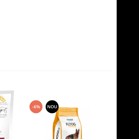
-6%
NOU