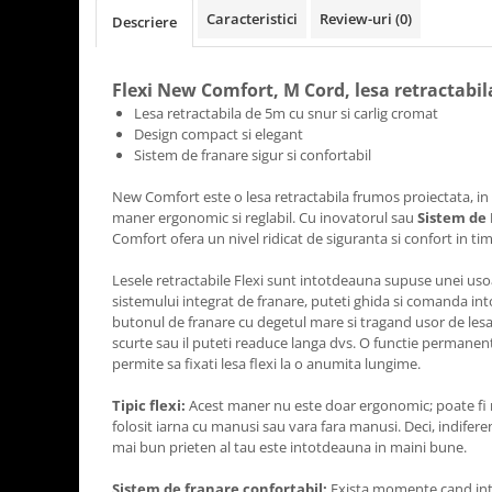
Caracteristici
Review-uri
(0)
Descriere
Flexi New Comfort, M Cord, lesa retractabil
Lesa retractabila de 5m cu snur si carlig cromat
Design compact si elegant
Sistem de franare sigur si confortabil
New Comfort este o lesa retractabila frumos proiectata, in
maner ergonomic si reglabil. Cu inovatorul sau
Sistem de 
Comfort ofera un nivel ridicat de siguranta si confort in ti
Lesele retractabile Flexi sunt intotdeauna supuse unei uso
sistemului integrat de franare, puteti ghida si comanda i
butonul de franare cu degetul mare si tragand usor de lesa
scurte sau il puteti readuce langa dvs. O functie permanen
permite sa fixati lesa flexi la o anumita lungime.
Tipic flexi:
Acest maner nu este doar ergonomic; poate fi reg
folosit iarna cu manusi sau vara fara manusi. Deci, indifere
mai bun prieten al tau este intotdeauna in maini bune.
Sistem de franare confortabil:
Exista momente cand intr