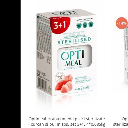
-14%
Optimeal Hrana umeda pisici sterilizate
Opt
- curcan si pui in sos, set 3+1, 4*0,085kg
steriliz