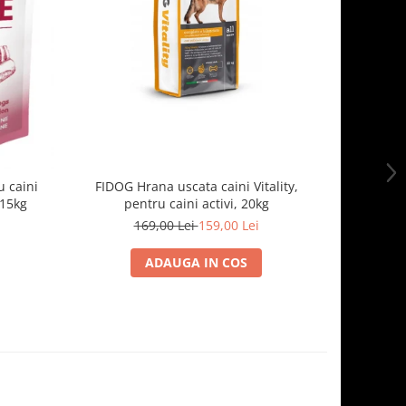
-7%
 caini
FIDOG Hrana uscata caini Vitality,
FIDOG, 
.15kg
pentru caini activi, 20kg
169,00 Lei
159,00 Lei
1
ADAUGA IN COS