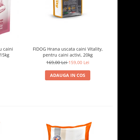
 caini
FIDOG Hrana uscata caini Vitality,
FIDOG, 
.15kg
pentru caini activi, 20kg
169,00 Lei
159,00 Lei
1
ADAUGA IN COS