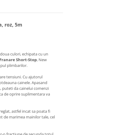
a, roz, 5m
 doua culori, echipata cu un
Franare Short-Stop
, New
mpul plimbarilor.
are tensiuni. Cu ajutorul
ntotdeauna cainele. Apasand
, puteti da cainelui comenzi
ta de oprire suplimentara va
lat, astfel incat sa poata fi
nt de marimea mainilor tale, cel
-o fractiune de secunda totul