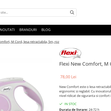
NOUTATI
BRANDURI
BLOG
mfort, M Cord, lesa retractabila, 5m, roz
Flexi New Comfort, M C
78,00 Lei
New Comfort este o lesa retractabil
ergonomic si reglabil. Cu inovatoru
nivel ridicat de siguranta si confort
IN STOC
Durata de livrare:
24-72 h