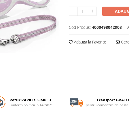
ADAUG
Cod Produs:
4000498042908
Adauga la Favorite
Cere 
Retur RAPID si SIMPLU
Transport GRATU
Conform politicii in 14 zile*
pentru comenzile de pest