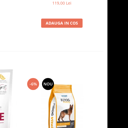
119,00 Lei
ADAUGA IN COS
-6%
NOU
-7%