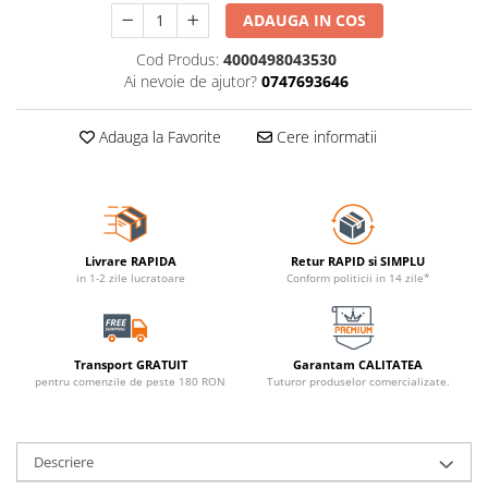
ADAUGA IN COS
Cod Produs:
4000498043530
Ai nevoie de ajutor?
0747693646
Adauga la Favorite
Cere informatii
Livrare RAPIDA
Retur RAPID si SIMPLU
in 1-2 zile lucratoare
Conform politicii in 14 zile*
Transport GRATUIT
Garantam CALITATEA
pentru comenzile de peste 180 RON
Tuturor produselor comercializate.
Descriere