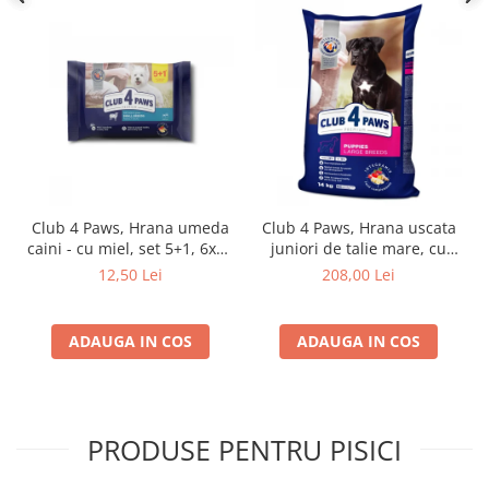
Club 4 Paws, Hrana umeda
Club 4 Paws, Hrana uscata
caini - cu miel, set 5+1, 6x80
juniori de talie mare, cu
g
pui, 14kg
12,50 Lei
208,00 Lei
ADAUGA IN COS
ADAUGA IN COS
PRODUSE PENTRU PISICI