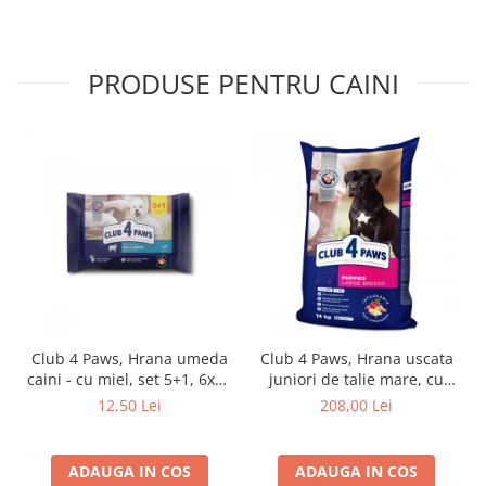
PRODUSE PENTRU CAINI
Club 4 Paws, Hrana umeda
Club 4 Paws, Hrana uscata
caini - cu miel, set 5+1, 6x80
juniori de talie mare, cu
g
pui, 14kg
12,50 Lei
208,00 Lei
ADAUGA IN COS
ADAUGA IN COS