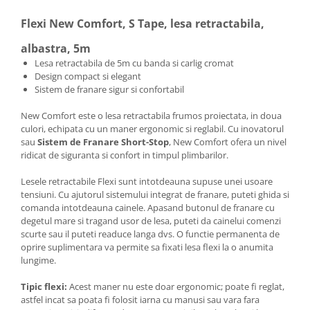
Flexi New Comfort, S Tape, lesa retractabila,
albastra, 5m
Lesa retractabila de 5m cu banda si carlig cromat
Design compact si elegant
Sistem de franare sigur si confortabil
New Comfort este o lesa retractabila frumos proiectata, in doua
culori, echipata cu un maner ergonomic si reglabil. Cu inovatorul
sau
Sistem de Franare Short-Stop
, New Comfort ofera un nivel
ridicat de siguranta si confort in timpul plimbarilor.
Lesele retractabile Flexi sunt intotdeauna supuse unei usoare
tensiuni. Cu ajutorul sistemului integrat de franare, puteti ghida si
comanda intotdeauna cainele. Apasand butonul de franare cu
degetul mare si tragand usor de lesa, puteti da cainelui comenzi
scurte sau il puteti readuce langa dvs. O functie permanenta de
oprire suplimentara va permite sa fixati lesa flexi la o anumita
lungime.
Tipic flexi:
Acest maner nu este doar ergonomic; poate fi reglat,
astfel incat sa poata fi folosit iarna cu manusi sau vara fara