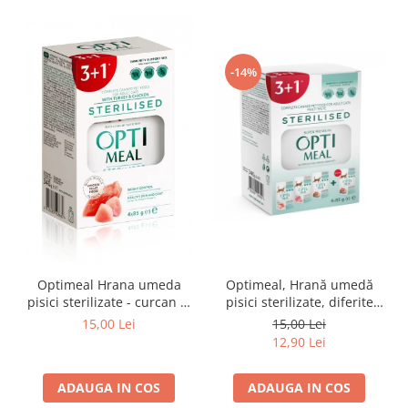
-14%
Optimeal Hrana umeda
Optimeal, Hrană umedă
pisici sterilizate - curcan si
pisici sterilizate, diferite
pui in sos, set 3+1,
arome, (3+1), 0.34kg
15,00 Lei
15,00 Lei
4*0,085kg
12,90 Lei
ADAUGA IN COS
ADAUGA IN COS