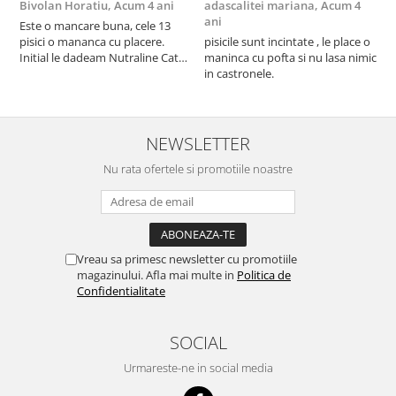
Bivolan Horatiu,
Acum 4 ani
adascalitei mariana,
Acum 4
a
ani
a
Este o mancare buna, cele 13
pisici o mananca cu placere.
pisicile sunt incintate , le place o
p
Initial le dadeam Nutraline Cat
maninca cu pofta si nu lasa nimic
m
Indoor, dar de cand s-a
in castronele.
i
scumpuit am incercat 4 paw si
concept for Live pe care o evita,
nu o mananca cu placere. Eu
sunt multumit si voi continua cu
NEWSLETTER
acest brand...
Nu rata ofertele si promotiile noastre
Vreau sa primesc newsletter cu promotiile
magazinului. Afla mai multe in
Politica de
Confidentialitate
SOCIAL
Urmareste-ne in social media