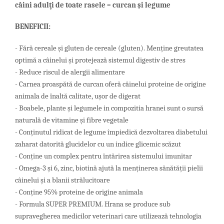
câini adulţi d
e
toate rasele – curc
an
şi legume
BENEFICII:
- Fără cereale și gluten de cereale (gluten). Menține greutatea
optimă a câinelui și protejează sistemul digestiv de stres
- Reduce riscul de alergii alimentare
- Carnea proaspătă de curcan oferă câinelui proteine de origine ​​
animala de înaltă calitate, ușor de digerat
- Boabele, plante și legumele in compozitia hranei sunt o sursă
naturală de vitamine și fibre vegetale
- Conținutul ridicat de legume împiedică dezvoltarea diabetului
zaharat datorită glucidelor cu un indice glicemic scăzut
- Conține un complex pentru întărirea sistemului imunitar
- Omega-3 și 6, zinc, biotină ajută la menținerea sănătății pielii
câinelui și a blanii strălucitoare
- Conține 95% proteine de origine ​​animala
- Formula SUPER PREMIUM. Hrana se produce sub
supravegherea medicilor veterinari care utilizează tehnologia