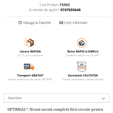
Cod Produs:
F5902
Ai nevoie de ajutor?
0747693646
Adauga la Favorite
Cere informatii
Livrare RAPIDA
Retur RAPID si SIMPLU
in 1-2 zile lucratoare
Conform politicii in 14 zile*
Transport GRATUIT
Garantam CALITATEA
pentru comenzile de peste 180 RON
Tuturor produselor comercializate.
Descriere
OPTIMEAL™. Hrană uscată completă fără cereale pentru