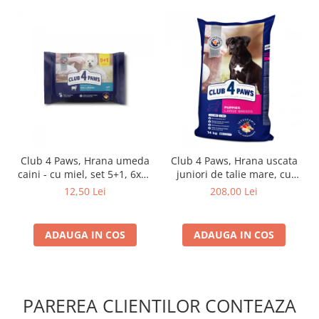
Club 4 Paws, Hrana umeda
Club 4 Paws, Hrana uscata
caini - cu miel, set 5+1, 6x80
juniori de talie mare, cu
g
pui, 14kg
12,50 Lei
208,00 Lei
ADAUGA IN COS
ADAUGA IN COS
PAREREA CLIENTILOR CONTEAZA