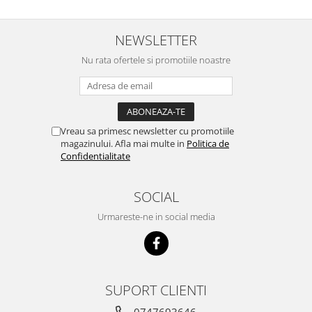
concept for Live pe care o evita,
nu o mananca cu placere. Eu
sunt multumit si voi continua cu
NEWSLETTER
acest brand...
Nu rata ofertele si promotiile noastre
Vreau sa primesc newsletter cu promotiile
magazinului. Afla mai multe in
Politica de
Confidentialitate
SOCIAL
Urmareste-ne in social media
SUPORT CLIENTI
0747693646