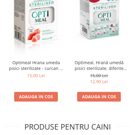
Optimeal Hrana umeda
Optimeal, Hrană umedă
pisici sterilizate - curcan si
pisici sterilizate, diferite
pui in sos, set 3+1,
arome, (3+1), 0.34kg
15,00 Lei
15,00 Lei
4*0,085kg
12,90 Lei
ADAUGA IN COS
ADAUGA IN COS
PRODUSE PENTRU CAINI