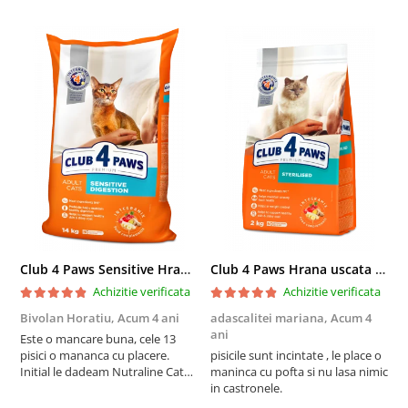
Club 4 Paws Sensitive Hrana uscata pisici adulte, 14kg
Club 4 Paws Hrana uscata pisici sterilizate, 2kg
Achizitie verificata
Achizitie verificata
Bivolan Horatiu,
Acum 4 ani
adascalitei mariana,
Acum 4
a
ani
a
Este o mancare buna, cele 13
pisici o mananca cu placere.
pisicile sunt incintate , le place o
p
Initial le dadeam Nutraline Cat
maninca cu pofta si nu lasa nimic
m
Indoor, dar de cand s-a
in castronele.
i
scumpuit am incercat 4 paw si