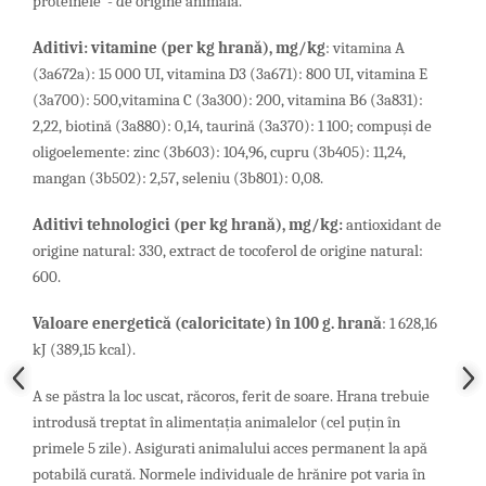
proteinele - de origine animală.
Aditivi
:
vitamine
(
per
kg
hran
ă),
mg
/
kg
: vitamina A
(3a672a): 15 000 UI,
vitamina D3 (3a671): 800 UI, vitamina E
(3a700): 500,vitamina C (3a300): 200, vitamina B6 (3a831):
2,22, biotină (3a880): 0,14, taurină (3a370): 1 100; compuşi de
oligoelemente: zinc (3b603): 104,96, cupru (3b405): 11,24,
mangan (3b502): 2,57,
seleniu (3b801): 0,08.
Aditivi tehnologici
(
per
kg
hran
ă)
, mg/kg:
antioxidant de
origine natural: 330, extract de tocoferol de origine natural:
600.
Valoare energetică
(caloricitate) în 100 g. hrană
: 1 628,16
kJ (389,15 kcal).
A se păstra la loc uscat, răcoros, ferit de soare. Hrana trebuie
introdusă treptat în alimentația animalelor (cel puțin în
primele 5 zile). Asigurati animalului acces permanent la apă
potabilă curată. Normele individuale de hrănire pot varia în