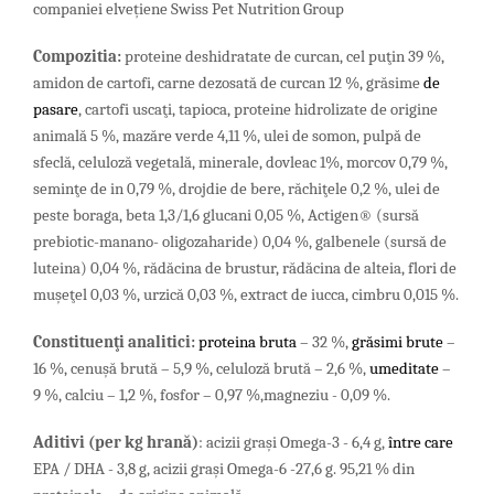
companiei elvețiene Swiss Pet Nutrition Group
Compozitia:
proteine deshidratate de curcan, cel puţin 39 %,
amidon de cartofi, carne dezosată de curcan 12 %, grăsime
de
pasare
, cartofi uscaţi, tapioca, proteine hidrolizate de origine
animală 5 %, mazăre verde 4,11 %, ulei de somon, pulpă de
sfeclă, celuloză vegetală, minerale, dovleac 1%, morcov 0,79 %,
seminţe de in 0,79 %, drojdie de bere, răchiţele 0,2 %, ulei de
peste boraga, beta 1,3/1,6 glucani 0,05 %, Actigen® (sursă
prebiotic-manano- oligozaharide) 0,04 %, galbenele (sursă de
luteina) 0,04 %, rădăcina de brustur, rădăcina de alteia, flori de
muşeţel 0,03 %, urzică 0,03 %, extract de iucca, cimbru 0,015 %.
Constituenţi analitici:
proteina bruta
– 32 %,
grăsimi brute
–
16 %,
cenuşă brută – 5,9 %, celuloză brută – 2,6 %,
umeditate
–
9 %, calciu – 1,2 %, fosfor – 0,97 %,magneziu - 0,09 %.
Aditivi (per
kg
hran
ă
)
: acizii graşi Omega-3 - 6,4 g,
între care
EPA / DHA - 3,8 g, acizii grași Omega-6 -27,6 g. 95,21 % din