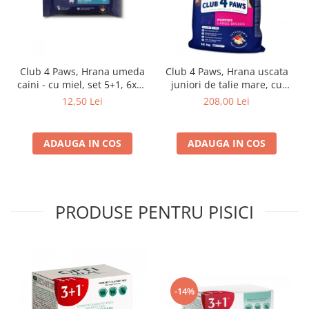
Club 4 Paws, Hrana umeda
Club 4 Paws, Hrana uscata
caini - cu miel, set 5+1, 6x80
juniori de talie mare, cu
g
pui, 14kg
12,50 Lei
208,00 Lei
ADAUGA IN COS
ADAUGA IN COS
PRODUSE PENTRU PISICI
-14%