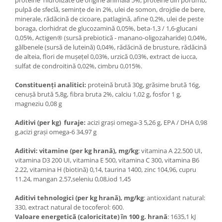
proteine ​​ hidrolizate de origine animala 5%, proteine ​​din porumb,
pulpă de sfeclă, semințe de in 2%, ulei de somon, drojdie de bere,
minerale, rădăcină de cicoare, patlagină, afine 0,2%, ulei de peste
boraga, clorhidrat de glucozamină 0,05%, beta-1,3 / 1,6-glucani
0,05%, Actigen® (sursă prebiotică - manano-oligozaharide) 0,04%,
gălbenele (sursă de luteină) 0,04%, rădăcină de brusture, rădăcină
de alteia, flori de mușețel 0,03%, urzică 0,03%, extract de iucca,
sulfat de condroitină 0,02%, cimbru 0,015%.
Constituenţi analitici:
proteină brută 30g, grăsime brută 16g,
cenușă brută 5,8g, fibra bruta 2%, calciu 1,02 g, fosfor 1 g,
magneziu 0,08 g
Aditivi (per kg) furaje:
acizi grași omega-3 5,26 g, EPA / DHA 0,98
g,acizi grași omega-6 34,97 g
Aditivi
:
vitamine
(
per
kg
hran
ă),
mg
/
kg
: vitamina A 22.500 UI,
vitamina D3 200 UI, vitamina E 500, vitamina C 300, vitamina B6
2.22, vitamina H (biotină) 0,14, taurina 1400, zinc 104,96, cupru
11.24, mangan 2.57,seleniu 0,08,iod 1,45
Aditivi tehnologici
(
per
kg
hran
ă)
, mg/kg
: antioxidant natural:
330, extract natural de tocoferol: 600.
Valoare energetică (caloricitate) în 100 g. hrană
: 1635,1 kJ