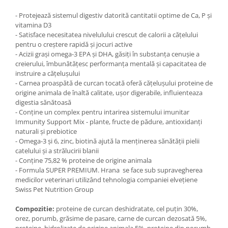
- Protejează sistemul digestiv datorită cantitatii optime de Ca, P și
vitamina D3
- Satisface necesitatea nivelulului crescut de calorii a cățelului
pentru o creștere rapidă și jocuri active
- Acizii grași omega-3 EPA și DHA, găsiți în substanța cenușie a
creierului, îmbunătățesc performanța mentală și capacitatea de
instruire a cățelușului
- Carnea proaspătă de curcan tocată oferă cățelușului proteine ​​de
origine animala de înaltă calitate, ușor digerabile, influienteaza
digestia sănătoasă
- Conține un complex pentru intarirea sistemului imunitar
Immunity Support Mix - plante, fructe de pădure, antioxidanți
naturali și prebiotice
- Omega-3 și 6, zinc, biotină ajută la menținerea sănătății pielii
catelului și a strălucirii blanii
- Conține 75,82 % proteine de origine ​​animala
- Formula SUPER PREMIUM. Hrana se face sub supravegherea
medicilor veterinari utilizând tehnologia companiei elvețiene
Swiss Pet Nutrition Group
Compozitie:
proteine ​​de curcan deshidratate, cel puțin 30%,
orez, porumb, grăsime de pasare, carne de curcan dezosată 5%,