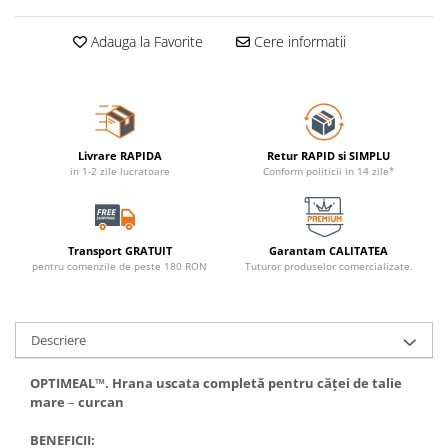
Adauga la Favorite
Cere informatii
Livrare RAPIDA
Retur RAPID si SIMPLU
in 1-2 zile lucratoare
Conform politicii in 14 zile*
Transport GRATUIT
Garantam CALITATEA
pentru comenzile de peste 180 RON
Tuturor produselor comercializate.
Descriere
OPTIMEAL
™.
Hrana
uscat
a
completă pentru căţe
i
de t
alie
mare
–
curcan
BENEFICII: