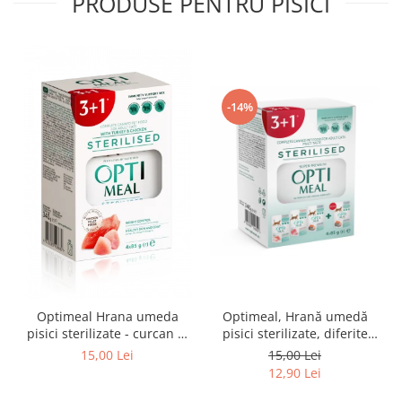
PRODUSE PENTRU PISICI
-14%
Optimeal Hrana umeda
Optimeal, Hrană umedă
pisici sterilizate - curcan si
pisici sterilizate, diferite
pui in sos, set 3+1,
arome, (3+1), 0.34kg
15,00 Lei
15,00 Lei
4*0,085kg
12,90 Lei