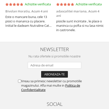
Achizitie verificata
Achizitie verificata
Bivolan Horatiu,
Acum 4 ani
adascalitei mariana,
Acum 4
a
ani
a
Este o mancare buna, cele 13
pisici o mananca cu placere.
pisicile sunt incintate , le place o
p
Initial le dadeam Nutraline Cat
maninca cu pofta si nu lasa nimic
m
Indoor, dar de cand s-a
in castronele.
i
scumpuit am incercat 4 paw si
concept for Live pe care o evita,
nu o mananca cu placere. Eu
sunt multumit si voi continua cu
NEWSLETTER
acest brand...
Nu rata ofertele si promotiile noastre
Vreau sa primesc newsletter cu promotiile
magazinului. Afla mai multe in
Politica de
Confidentialitate
SOCIAL