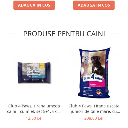
ADAUGA IN COS
ADAUGA IN COS
PRODUSE PENTRU CAINI
Club 4 Paws, Hrana umeda
Club 4 Paws, Hrana uscata
caini - cu miel, set 5+1, 6x80
juniori de talie mare, cu
g
pui, 14kg
12,50 Lei
208,00 Lei