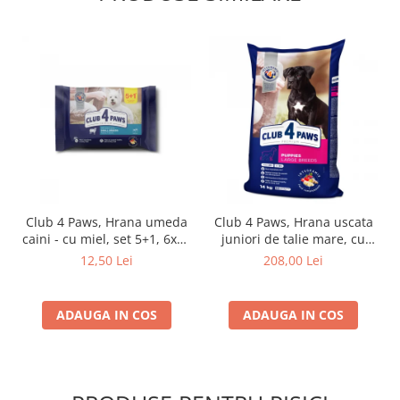
Club 4 Paws, Hrana umeda
Club 4 Paws, Hrana uscata
caini - cu miel, set 5+1, 6x80
juniori de talie mare, cu
g
pui, 14kg
12,50 Lei
208,00 Lei
ADAUGA IN COS
ADAUGA IN COS