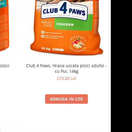
isici
Club 4 Paws, Hrana uscata pisici adulte -
cu Pui, 14kg
219,00 Lei
ADAUGA IN COS