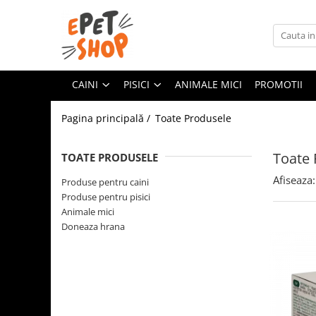
Caini
Pisici
Hrana uscata
Hrana uscata
CAINI
PISICI
ANIMALE MICI
PROMOTII
Hrana umeda
Hrana umeda
Pagina principală /
Toate Produsele
Recompense
Recompense
Accesorii caini
Asternut igienic
Toate 
TOATE PRODUSELE
Lese si zgarzi
Accesorii pisici
Afiseaza:
Jucarii caini
Produse pentru caini
Ansambluri de joaca, sisaluri
Produse pentru pisici
Castroane si boluri
Castroane si boluri
Animale mici
Lese, hamuri si zgarzi
Doneaza hrana