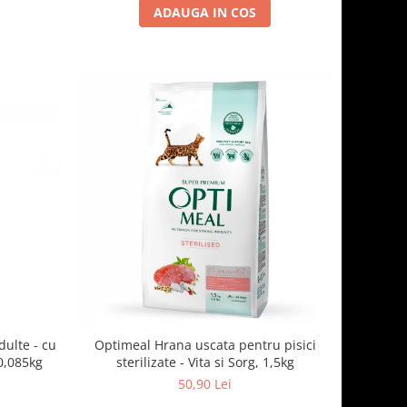
ADAUGA IN COS
ulte - cu
Optimeal Hrana uscata pentru pisici
sos alb, set 3+1, 4*0,085kg
sterilizate - Vita si Sorg, 1,5kg
50,90 Lei