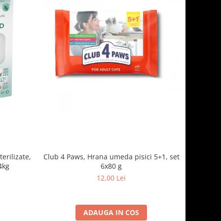
erilizate,
Club 4 Paws, Hrana umeda pisici 5+1, set
34kg
6x80 g
12,00 Lei
ADAUGA IN COS