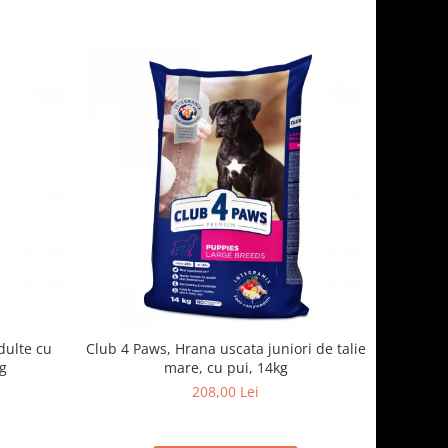
dulte cu
Club 4 Paws, Hrana uscata juniori de talie
kg
mare, cu pui, 14kg
208,00 Lei