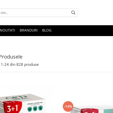
NOUTATI
BRANDURI
BLOG
Produsele
1-
24
din
828
produse
-14%