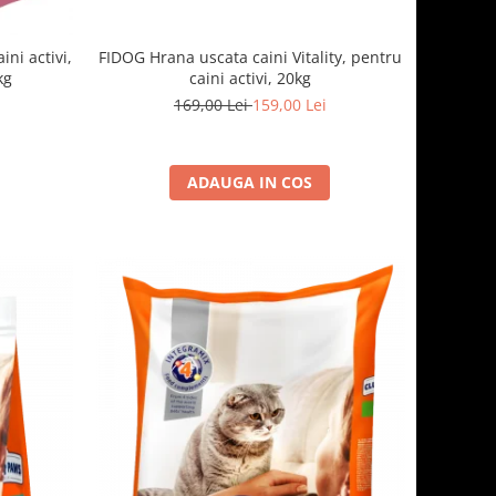
FIDOG Hrana uscata caini Vitality, pentru
ni activi,
caini activi, 20kg
kg
169,00 Lei
159,00 Lei
ADAUGA IN COS