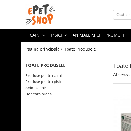
Caini
Pisici
Hrana uscata
Hrana uscata
CAINI
PISICI
ANIMALE MICI
PROMOTII
Hrana umeda
Hrana umeda
Pagina principală /
Toate Produsele
Recompense
Recompense
Accesorii caini
Asternut igienic
Toate 
TOATE PRODUSELE
Lese si zgarzi
Accesorii pisici
Afiseaza:
Jucarii caini
Produse pentru caini
Ansambluri de joaca, sisaluri
Produse pentru pisici
Castroane si boluri
Castroane si boluri
Animale mici
Lese, hamuri si zgarzi
Doneaza hrana