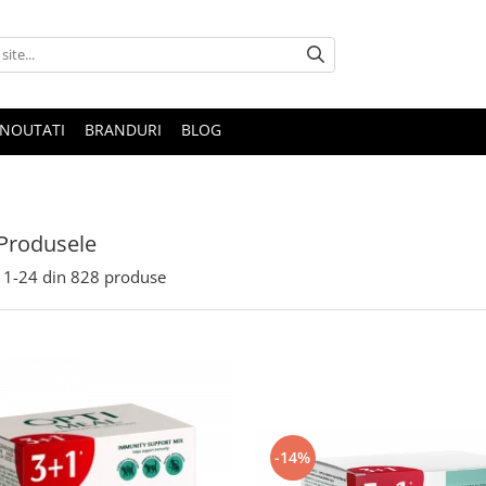
NOUTATI
BRANDURI
BLOG
Produsele
1-
24
din
828
produse
-14%