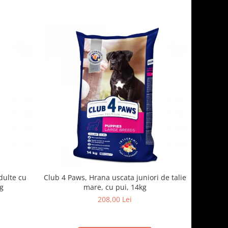
dulte cu
Club 4 Paws, Hrana uscata juniori de talie
kg
mare, cu pui, 14kg
208,00 Lei