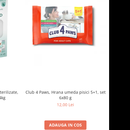
erilizate,
Club 4 Paws, Hrana umeda pisici 5+1, set
34kg
6x80 g
12,00 Lei
ADAUGA IN COS