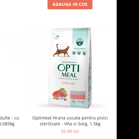
ADAUGA IN COS
ulte - cu
Optimeal Hrana uscata pentru pisici
sos alb, set 3+1, 4*0,085kg
sterilizate - Vita si Sorg, 1,5kg
50,90 Lei