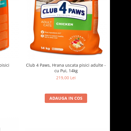
isici
Club 4 Paws, Hrana uscata pisici adulte -
cu Pui, 14kg
219,00 Lei
ADAUGA IN COS