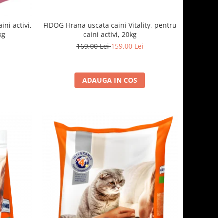
FIDOG Hrana uscata caini Vitality, pentru
ni activi,
caini activi, 20kg
kg
169,00 Lei
159,00 Lei
ADAUGA IN COS