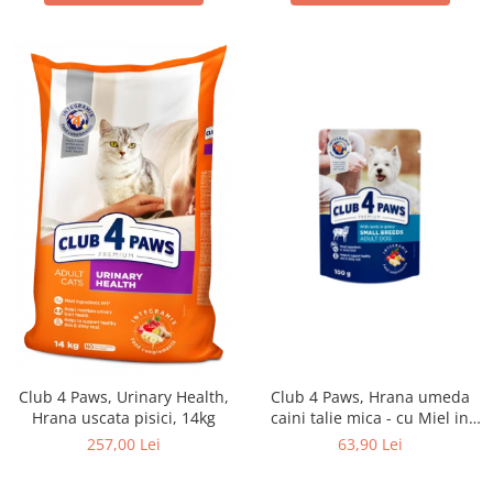
Club 4 Paws, Urinary Health,
Club 4 Paws, Hrana umeda
Hrana uscata pisici, 14kg
caini talie mica - cu Miel in
sos, set 24*100g
257,00 Lei
63,90 Lei