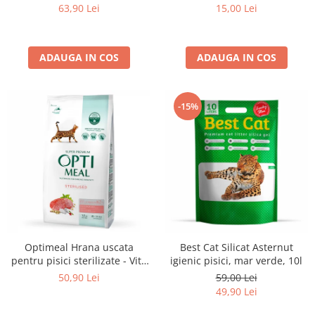
set 3+1, 4*0,085kg
sos, set 12*0,085kg
15,00 Lei
63,90 Lei
ADAUGA IN COS
ADAUGA IN COS
-15%
Optimeal Hrana uscata
Best Cat Silicat Asternut
pentru pisici sterilizate - Vita
igienic pisici, mar verde, 10l
si Sorg, 1,5kg
50,90 Lei
59,00 Lei
49,90 Lei