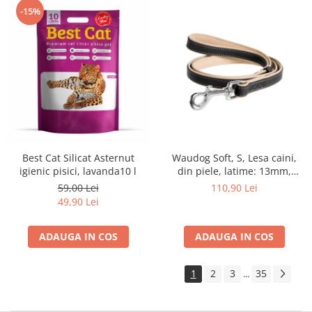
-15%
Waudog Soft, S, Lesa caini,
Best Cat Silicat Asternut
din piele, latime: 13mm,
igienic pisici, lavanda10 l
lungime: 122cm,negru
110,90 Lei
59,00 Lei
49,90 Lei
ADAUGA IN COS
ADAUGA IN COS
1
2
3
35
...