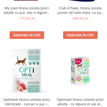
My Love Hrana uscata pisici
Club 4 Paws, Hrana uscata
adulte cu pui, vita si legume,
juniori de talie mare, cu pui,
11kg
14kg
119,00 Lei
208,00 Lei
ADAUGA IN COS
ADAUGA IN COS
Optimeal Hrana umeda pisici
Optimeal Hrana umeda pisici
adulte - cu Iepure in sos alb,
sterilizate - curcan si pui in