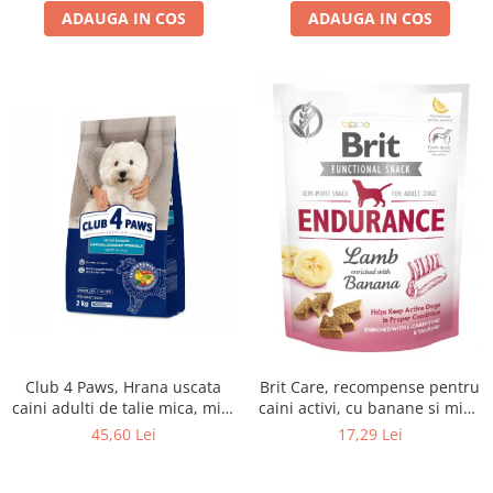
ADAUGA IN COS
ADAUGA IN COS
Club 4 Paws, Hrana uscata
Brit Care, recompense pentru
caini adulti de talie mica, miel
caini activi, cu banane si miel,
si orez, 2kg
0.15kg
45,60 Lei
17,29 Lei