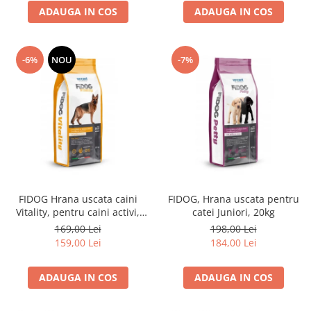
ADAUGA IN COS
ADAUGA IN COS
-6%
NOU
-7%
FIDOG Hrana uscata caini
FIDOG, Hrana uscata pentru
Vitality, pentru caini activi,
catei Juniori, 20kg
20kg
169,00 Lei
198,00 Lei
159,00 Lei
184,00 Lei
ADAUGA IN COS
ADAUGA IN COS