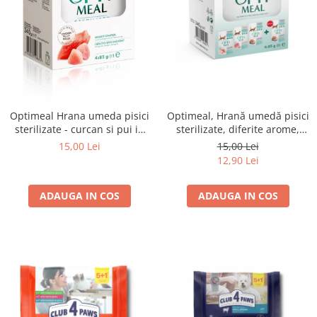
Optimeal Hrana umeda pisici
Optimeal, Hrană umedă pisici
sterilizate - curcan si pui in
sterilizate, diferite arome,
sos, set 3+1, 4*0,085kg
(3+1), 0.34kg
15,00 Lei
15,00 Lei
12,90 Lei
ADAUGA IN COS
ADAUGA IN COS