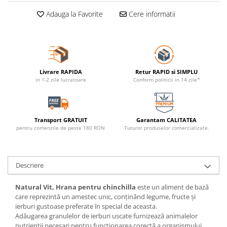
Adauga la Favorite
Cere informatii
Livrare RAPIDA
Retur RAPID si SIMPLU
in 1-2 zile lucratoare
Conform politicii in 14 zile*
Transport GRATUIT
Garantam CALITATEA
pentru comenzile de peste 180 RON
Tuturor produselor comercializate.
Descriere
Natural Vit, Hrana pentru chinchilla
este un aliment de bază
care reprezintă un amestec unic, conținând legume, fructe și
ierburi gustoase preferate în special de aceasta.
Adăugarea granulelor de ierburi uscate furnizează animalelor
nutrienții necesari pentru funcționarea corectă a organismului,