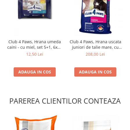
Club 4 Paws, Hrana umeda
Club 4 Paws, Hrana uscata
caini - cu miel, set 5+1, 6x80
juniori de talie mare, cu
g
pui, 14kg
12,50 Lei
208,00 Lei
ADAUGA IN COS
ADAUGA IN COS
PAREREA CLIENTILOR CONTEAZA