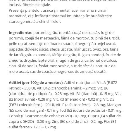
inclusiv fibrele esențiale.
Prezența plantelor: urzica și menta, face hrana nu numai
aromatică, ci și întărește sistemul imunitar și îmbunătățește
starea generală a chinchillelor.
Ingrediente:
porumb, grâu, mentă, coajă de coacăz, fulgi de
porumb, coajă de mesteacăn, făină de morcov, tulpină de urzică,
pelin uscat, semințe de floarea-soarelui negre, pătrunjel uscat,
păpădie, dovleac uscat, sfeclă uscată, măr uscat, ovăz, orz, făină
de iarbă, grâu expandat, tărâțe de grâu, fulgi expandați, fructe de
zmeură, drojdie, lapte praf, muguri de grâu, carbonat de calciu,
clorură de sodiu, fosfat monocalcic, suc de sfeclă uscat, suc de
mere uscat, suc de coacăze negre, suc de zmeură uscată.
Aditivi (per 100g de amestec)
: Aditivi nutriționali: Vit. A (E 672
retinol) - 350 UI, Vit. B12 (cianocobalamină) - 2 mcg, Vit. B6
(clorhidrat de piridoxină) - 0,28 mg, Vit. B1 (tiamină) - 0,15 mg, Vit.
B2 (riboflavină) - 0,28 mg, Vit. K3 (menadion) - 0,02 mg, Vit. D3
(E671 colecalciferol) - 20 UI, Vit. E (alfa-tocoferol) - 2,8 mg, Mangan
(E5 oxid de mangan) - 0,1 mg, Iod (E2 iodură de potasiu) - 0,01 mg,
Cobalt (E3 carbonat de cobalt xH2O) - 0,1 mg, Cupru (E4 sulfat de
cupru x 5H2O) - 0,08 mg, Zinc (E6 oxid de zinc) - 0,2 mg, Fier (E1
sulfat ferros xH2O) - 1,7 mg.