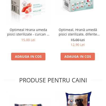
Optimeal Hrana umeda
Optimeal, Hrană umedă
pisici sterilizate - curcan si
pisici sterilizate, diferite
pui in sos, set 3+1,
arome, (3+1), 0.34kg
15,00 Lei
15,00 Lei
4*0,085kg
12,90 Lei
ADAUGA IN COS
ADAUGA IN COS
PRODUSE PENTRU CAINI