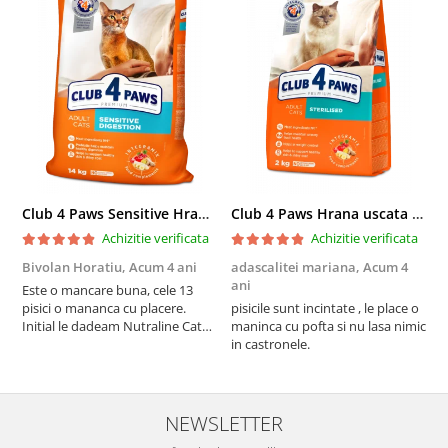
Club 4 Paws Sensitive Hrana uscata pisici adulte, 14kg
Club 4 Paws Hrana uscata pisici sterilizate, 2kg
Achizitie verificata
Achizitie verificata
Bivolan Horatiu,
Acum 4 ani
adascalitei mariana,
Acum 4
a
ani
a
Este o mancare buna, cele 13
pisici o mananca cu placere.
pisicile sunt incintate , le place o
p
Initial le dadeam Nutraline Cat
maninca cu pofta si nu lasa nimic
m
Indoor, dar de cand s-a
in castronele.
i
scumpuit am incercat 4 paw si
concept for Live pe care o evita,
nu o mananca cu placere. Eu
sunt multumit si voi continua cu
NEWSLETTER
acest brand...