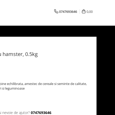
0747693646
0,00
 hamster, 0.5kg
ne echilibrata, amestec de cereale si seminte de calitate,
i si leguminoase
Ai nevoie de ajutor?
0747693646