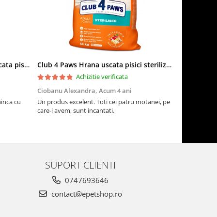
Club 4 Paws Sensitive Hrana uscata pisici adulte, 14kg
Club 4 Paws Hrana uscata pisici sterilizate, 14kg
Achizitie verificata
Ciobanu Alexandra,
Acum 4 ani
Adriana M,
ninca cu
Un produs excelent. Toti cei patru motanei, pe
Pisicile sunt
care-i avem, sunt incantati.
SUPORT CLIENTI
0747693646
contact@epetshop.ro