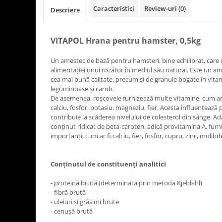
Caracteristici
Review-uri
(0)
Descriere
VITAPOL Hrana pentru hamster, 0,5kg
Un amestec de bază pentru hamsteri, bine echilibrat, care
alimentației unui rozător în mediul său natural. Este un a
cea mai bună calitate, precum și de granule bogate în vita
leguminoase și carob.
De asemenea, roșcovele furnizează multe vitamine, cum ar fi
calciu, fosfor, potasiu, magneziu, fier. Acesta influențează p
contribuie la scăderea nivelului de colesterol din sânge. 
conținut ridicat de beta-caroten, adică provitamina A, fur
importanți, cum ar fi calciu, fier, fosfor, cupru, zinc, molib
Conținutul de constituenți analitici
- proteină brută (determinată prin metoda Kjeldahl)
- fibră brută
- uleiuri și grăsimi brute
- cenușă brută