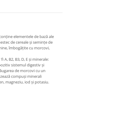
 conține elementele de bază ale
mestec de cereale și semințe de
mine, îmbogățite cu morcovi,
 A, B2, B3, D, E și minerale:
ozitiv sistemul digestiv și
Adăugarea de morcovi cu un
nizează compuși minerali
den, magneziu, iod și potasiu.