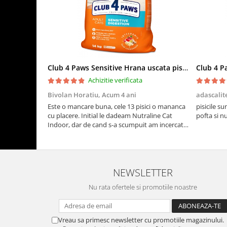
Club 4 Paws Sensitive Hrana uscata pisici adulte, 14kg
Achizitie verificata
Bivolan Horatiu,
Acum 4 ani
adascalit
Este o mancare buna, cele 13 pisici o mananca
pisicile su
cu placere. Initial le dadeam Nutraline Cat
pofta si n
Indoor, dar de cand s-a scumpuit am incercat 4
paw si concept for Live pe care o evita, nu o
mananca cu placere. Eu sunt multumit si voi
continua cu acest brand...
NEWSLETTER
Nu rata ofertele si promotiile noastre
Vreau sa primesc newsletter cu promotiile magazinului.