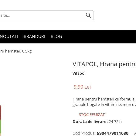
NOUTATI
BRANDURI
BLOG
ru hamster, 0.5kg
VITAPOL, Hrana pentru
Vitapol
9,90 Lei
Hrana pentru hamsteri cu formula bi
granule bogate in vitamine, morcov
STOC EPUIZAT
Durata de livrare:
24-72 h
Cod Produs:
5904479011080