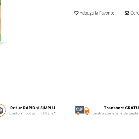
Adauga la Favorite
Cere 
Retur RAPID si SIMPLU
Transport GRATU
Conform politicii in 14 zile*
pentru comenzile de pest