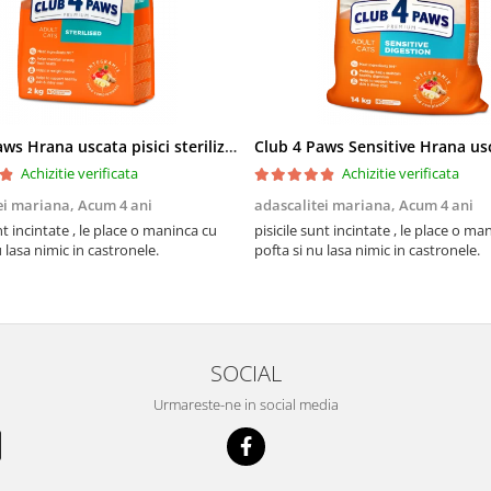
Club 4 Paws Hrana uscata pisici sterilizate, 2kg
Achizitie verificata
Achizitie verificata
ei mariana,
Acum 4 ani
adascalitei mariana,
Acum 4 ani
nt incintate , le place o maninca cu
pisicile sunt incintate , le place o ma
u lasa nimic in castronele.
pofta si nu lasa nimic in castronele.
SOCIAL
Urmareste-ne in social media