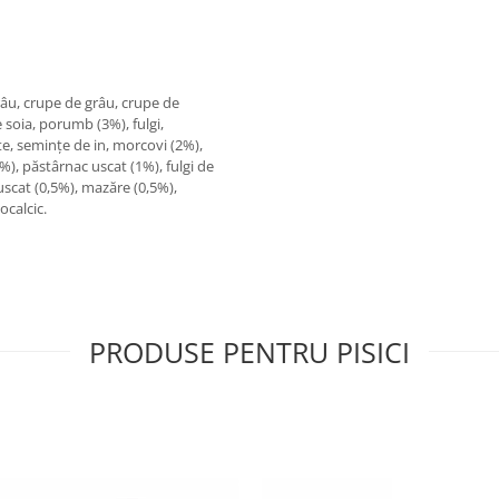
grâu, crupe de grâu, crupe de
 soia, porumb (3%), fulgi,
te, semințe de in, morcovi (2%),
), păstârnac uscat (1%), fulgi de
uscat (0,5%), mazăre (0,5%),
ocalcic.
PRODUSE PENTRU PISICI