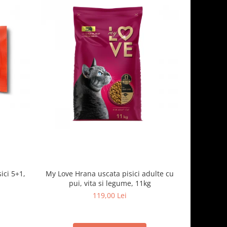
ici 5+1,
My Love Hrana uscata pisici adulte cu
Optimeal,
pui, vita si legume, 11kg
119,00 Lei