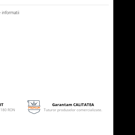
informatii
IT
Garantam CALITATEA
e 180 RON
Tuturor produselor comercializate.