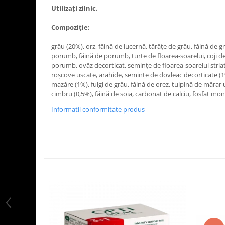
Utilizați zilnic.
Compoziție:
grâu (20%), orz, făină de lucernă, tărâțe de grâu, făină de 
porumb, făină de porumb, turte de floarea-soarelui, coji de
porumb, ovăz decorticat, semințe de floarea-soarelui stria
roșcove uscate, arahide, semințe de dovleac decorticate (1%
mazăre (1%), fulgi de grâu, făină de orez, tulpină de mărar 
cimbru (0,5%), făină de soia, carbonat de calciu, fosfat mon
Informatii conformitate produs