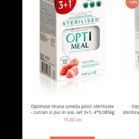
-14%
Optimeal Hrana umeda pisici sterilizate
Opt
- curcan si pui in sos, set 3+1, 4*0,085kg
steriliz
15,00 Lei