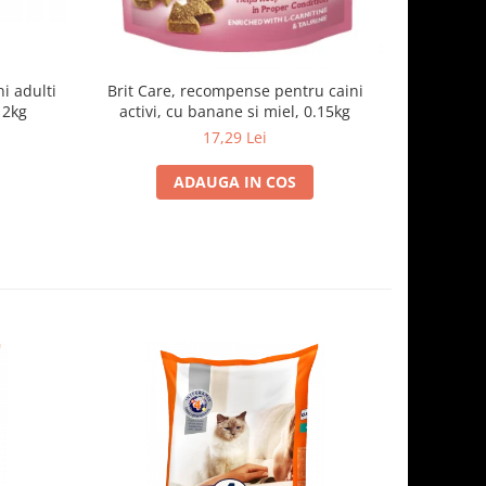
i adulti
Brit Care, recompense pentru caini
FIDOG H
 2kg
activi, cu banane si miel, 0.15kg
pe
17,29 Lei
1
ADAUGA IN COS