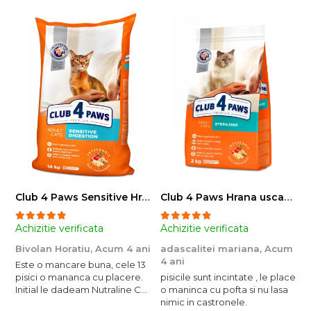
Club 4 Paws Sensitive Hrana uscata pisici adulte, 14kg
Club 4 Paws Hrana uscata pisici sterilizate, 2kg
Achizitie verificata
Achizitie verificata
A
Bivolan Horatiu,
Acum 4 ani
adascalitei mariana,
Acum
a
4 ani
4
Este o mancare buna, cele 13
pisici o mananca cu placere.
pisicile sunt incintate , le place
p
Initial le dadeam Nutraline Cat
o maninca cu pofta si nu lasa
o
Indoor, dar de cand s-a
nimic in castronele.
n