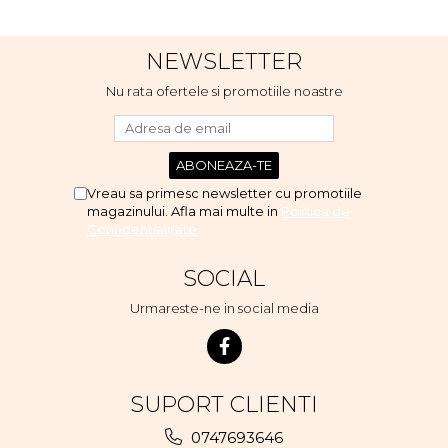
scumpuit am incercat 4 paw si
concept for Live pe care o
evita, nu o mananca cu
NEWSLETTER
placere. Eu sunt multumit si
voi continua cu acest brand...
Nu rata ofertele si promotiile noastre
Vreau sa primesc newsletter cu promotiile
magazinului. Afla mai multe in
Politica de
Confidentialitate
SOCIAL
Urmareste-ne in social media
SUPORT CLIENTI
0747693646