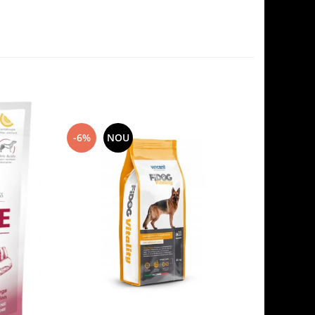
-6%
NOU
-7%