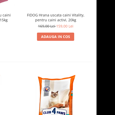
 caini
FIDOG Hrana uscata caini Vitality,
FIDOG, 
.15kg
pentru caini activi, 20kg
169,00 Lei
159,00 Lei
1
ADAUGA IN COS