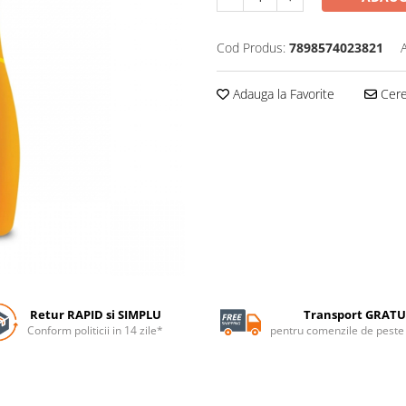
Cod Produs:
7898574023821
Adauga la Favorite
Cere 
Retur RAPID si SIMPLU
Transport GRATU
Conform politicii in 14 zile*
pentru comenzile de pest