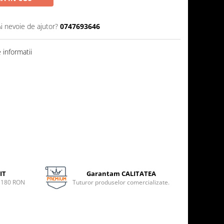
Ai nevoie de ajutor?
0747693646
informatii
IT
Garantam CALITATEA
e 180 RON
Tuturor produselor comercializate.