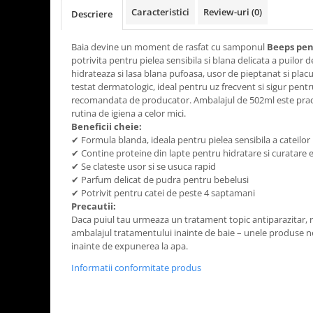
Caracteristici
Review-uri
(0)
Descriere
Baia devine un moment de rasfat cu samponul
Beeps pen
potrivita pentru pielea sensibila si blana delicata a puilor d
hidrateaza si lasa blana pufoasa, usor de pieptanat si pla
testat dermatologic, ideal pentru uz frecvent si sigur pent
recomandata de producator. Ambalajul de 502ml este pract
rutina de igiena a celor mici.
Beneficii cheie:
✔ Formula blanda, ideala pentru pielea sensibila a cateilor
✔ Contine proteine din lapte pentru hidratare si curatare e
✔ Se clateste usor si se usuca rapid
✔ Parfum delicat de pudra pentru bebelusi
✔ Potrivit pentru catei de peste 4 saptamani
Precautii:
Daca puiul tau urmeaza un tratament topic antiparazitar, r
ambalajul tratamentului inainte de baie – unele produse ne
inainte de expunerea la apa.
Informatii conformitate produs