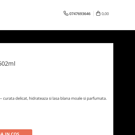
0747693646
0,00
 502ml
curata delicat, hidrateaza si lasa blana moale si parfumata.
A IN COS