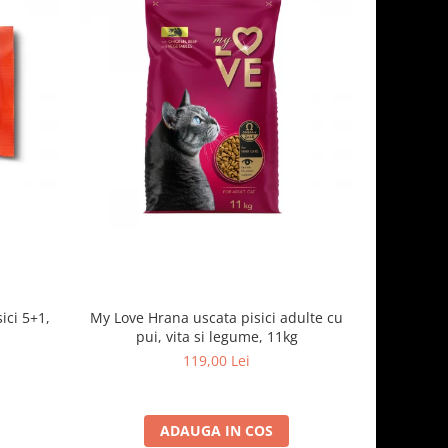
ici 5+1,
My Love Hrana uscata pisici adulte cu
Optimeal H
pui, vita si legume, 11kg
- curcan
119,00 Lei
ADAUGA IN COS