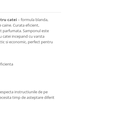
tru catei
– formula blanda,
e caine. Curata eficient,
cut parfumata. Samponul este
ru catei incepand cu varsta
ic si economic, perfect pentru
ficienta
especta instructiunile de pe
cesita timp de asteptare diferit