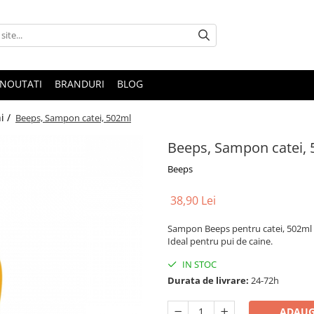
NOUTATI
BRANDURI
BLOG
i /
Beeps, Sampon catei, 502ml
Beeps, Sampon catei,
Beeps
38,90 Lei
Sampon Beeps pentru catei, 502ml – 
Ideal pentru pui de caine.
IN STOC
Durata de livrare:
24-72h
ADAUG