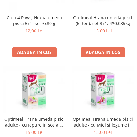
Optimeal Hrana umeda pisoi
Club 4 Paws, Hrana umeda
(kitten), set 3+1, 4*0,085kg
pisici 5+1, set 6x80 g
15,00 Lei
12,00 Lei
ADAUGA IN COS
ADAUGA IN COS
Optimeal Hrana umeda pisici
Optimeal Hrana umeda pisici
adulte - cu Iepure in sos alb,
adulte - cu Miel si legume in
set 3+1, 4*0,085kg
jeleu, set 3+1, 4*0,085kg
15,00 Lei
15,00 Lei