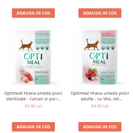
ADAUGA IN COS
ADAUGA IN COS
Optimeal Hrana umeda pisici
Optimeal Hrana umeda pisici
sterilizate - curcan si pui in
adulte - cu Vita, set
sos, set 12*0,085kg
12*0,085kg
63,90 Lei
54,90 Lei
ADAUGA IN COS
ADAUGA IN COS