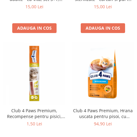
4*0,085kg
sos, set 3+1, 4*0,085kg
15,00 Lei
15,00 Lei
ADAUGA IN COS
ADAUGA IN COS
Club 4 Paws Premium,
Club 4 Paws Premium, Hrana
Recompense pentru pisici,
uscata pentru pisoi, cu
stick cu iepure si curcan, 5g
somon, 5kg
1,50 Lei
94,90 Lei