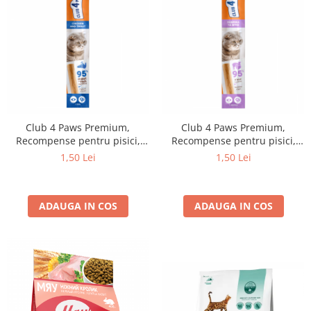
Club 4 Paws Premium,
Club 4 Paws Premium,
Recompense pentru pisici,
Recompense pentru pisici,
stick cu pui si pastrav, 5g
stick Stick moale pentru pisici,
1,50 Lei
1,50 Lei
cu carne de curcan si miel.
Gustare savuroasa pentru
rasfatul zilnic al pisicilor
ADAUGA IN COS
ADAUGA IN COS
adulte si pisoilor.
Recompensa CLUB 4