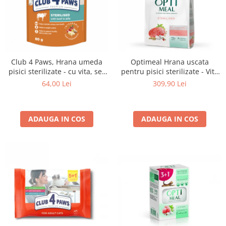
Club 4 Paws, Hrana umeda
Optimeal Hrana uscata
pisici sterilizate - cu vita, set
pentru pisici sterilizate - Vita
24x80g
si Sorg, 10 kg
64,00 Lei
309,90 Lei
ADAUGA IN COS
ADAUGA IN COS