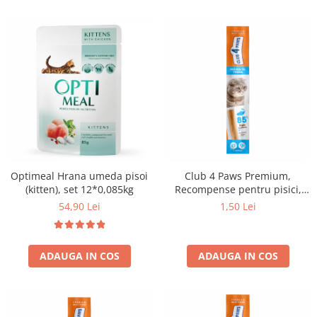
Optimeal Hrana umeda pisoi
Club 4 Paws Premium,
(kitten), set 12*0,085kg
Recompense pentru pisici,
stick cu somon si cod, 5g
54,90 Lei
1,50 Lei
ADAUGA IN COS
ADAUGA IN COS