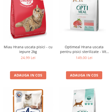
Optimeal Hrana uscata
Miau Hrana uscata pisici - cu
pentru pisici sterilizate - Vita
iepure 2kg
si Sorg, 4 kg
149,00 Lei
24,99 Lei
ADAUGA IN COS
ADAUGA IN COS