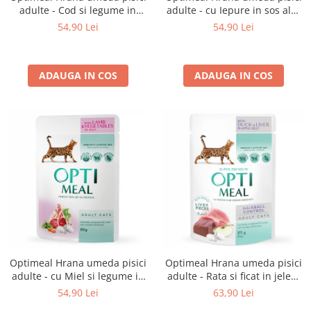
adulte - Cod si legume in
adulte - cu Iepure in sos alb,
jeleu, set 12*0,085kg
set 12*0,085kg
54,90 Lei
54,90 Lei
ADAUGA IN COS
ADAUGA IN COS
Optimeal Hrana umeda pisici
Optimeal Hrana umeda pisici
adulte - cu Miel si legume in
adulte - Rata si ficat in jeleu,
jeleu, set 12*0,085kg
set 12*0,085kg
54,90 Lei
63,90 Lei