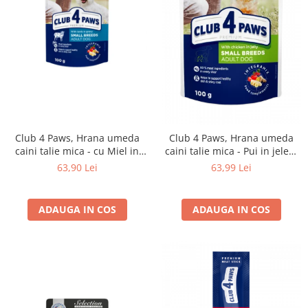
Club 4 Paws, Hrana umeda
Club 4 Paws, Hrana umeda
caini talie mica - cu Miel in
caini talie mica - Pui in jeleu,
sos, set 24*100g
set 24x100g
63,90 Lei
63,99 Lei
ADAUGA IN COS
ADAUGA IN COS