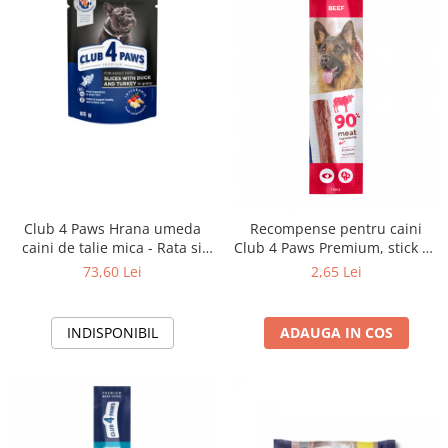
Club 4 Paws Hrana umeda
Recompense pentru caini
caini de talie mica - Rata si
Club 4 Paws Premium, stick cu
curcan, set 24*100g
vita, 12g
73,60 Lei
2,65 Lei
INDISPONIBIL
ADAUGA IN COS