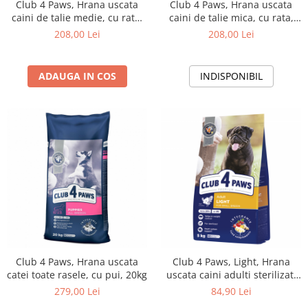
Club 4 Paws, Hrana uscata
Club 4 Paws, Hrana uscata
caini de talie medie, cu rata,
caini de talie mica, cu rata,
14kg
14kg
208,00 Lei
208,00 Lei
ADAUGA IN COS
INDISPONIBIL
Club 4 Paws, Hrana uscata
Club 4 Paws, Light, Hrana
catei toate rasele, cu pui, 20kg
uscata caini adulti sterilizati
de talie mica, 5kg
279,00 Lei
84,90 Lei