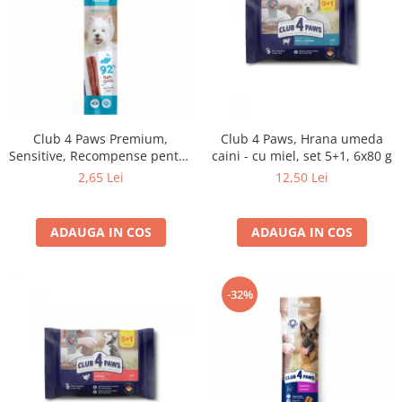
Club 4 Paws Premium,
Club 4 Paws, Hrana umeda
Sensitive, Recompense pentru
caini - cu miel, set 5+1, 6x80 g
caini, stick cu somon, 12g
2,65 Lei
12,50 Lei
ADAUGA IN COS
ADAUGA IN COS
-32%