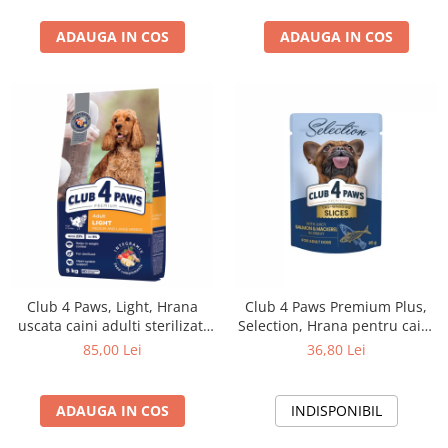
ADAUGA IN COS
ADAUGA IN COS
Club 4 Paws, Light, Hrana
Club 4 Paws Premium Plus,
uscata caini adulti sterilizati
Selection, Hrana pentru caini
de talie medie, 5kg
adulti de talie mica -Bucati de
85,00 Lei
36,80 Lei
somon si macrou in
sos,12x85g
ADAUGA IN COS
INDISPONIBIL