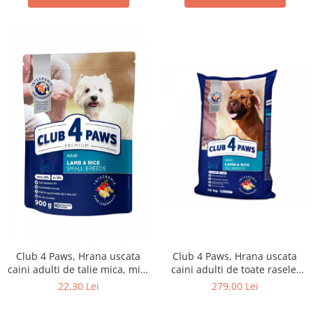
Club 4 Paws, Hrana uscata
Club 4 Paws, Hrana uscata
caini adulti de talie mica, miel
caini adulti de toate rasele,
si orez 0,9 kg
formula hipoalergenica, miel
22,30 Lei
279,00 Lei
si orez, 14kg