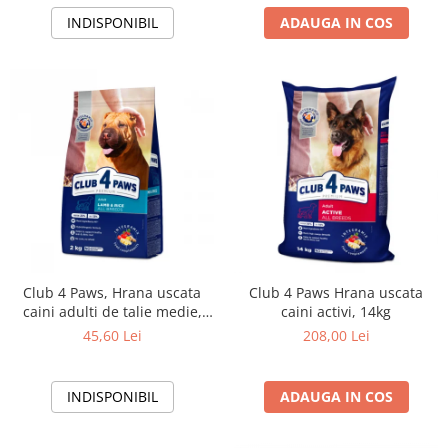
INDISPONIBIL
ADAUGA IN COS
Club 4 Paws, Hrana uscata
Club 4 Paws Hrana uscata
caini adulti de talie medie,
caini activi, 14kg
miel si orez, 2kg
45,60 Lei
208,00 Lei
INDISPONIBIL
ADAUGA IN COS