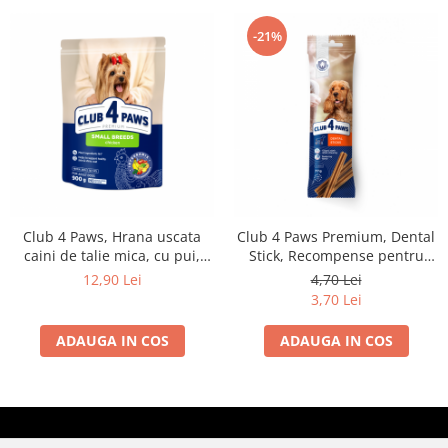
-21%
Club 4 Paws, Hrana uscata
Club 4 Paws Premium, Dental
caini de talie mica, cu pui,
Stick, Recompense pentru
900g
caini, 77g
12,90 Lei
4,70 Lei
3,70 Lei
ADAUGA IN COS
ADAUGA IN COS