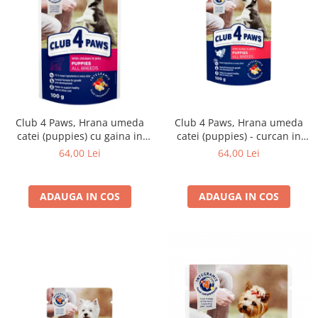
Club 4 Paws, Hrana umeda
Club 4 Paws, Hrana umeda
catei (puppies) cu gaina in
catei (puppies) - curcan in
jeleu, set 24x100g
sos, set 24*100g
64,00 Lei
64,00 Lei
ADAUGA IN COS
ADAUGA IN COS