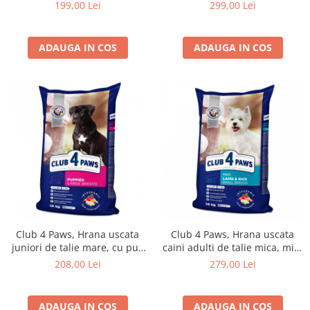
14kg
20kg
199,00 Lei
299,00 Lei
ADAUGA IN COS
ADAUGA IN COS
Club 4 Paws, Hrana uscata
Club 4 Paws, Hrana uscata
juniori de talie mare, cu pui,
caini adulti de talie mica, miel
14kg
si orez, 14kg
208,00 Lei
279,00 Lei
ADAUGA IN COS
ADAUGA IN COS