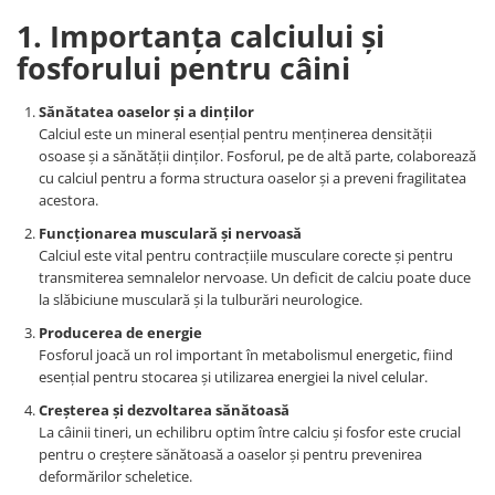
1. Importanța calciului și
fosforului pentru câini
Sănătatea oaselor și a dinților
Calciul este un mineral esențial pentru menținerea densității
osoase și a sănătății dinților. Fosforul, pe de altă parte, colaborează
cu calciul pentru a forma structura oaselor și a preveni fragilitatea
acestora.
Funcționarea musculară și nervoasă
Calciul este vital pentru contracțiile musculare corecte și pentru
transmiterea semnalelor nervoase. Un deficit de calciu poate duce
la slăbiciune musculară și la tulburări neurologice.
Producerea de energie
Fosforul joacă un rol important în metabolismul energetic, fiind
esențial pentru stocarea și utilizarea energiei la nivel celular.
Creșterea și dezvoltarea sănătoasă
La câinii tineri, un echilibru optim între calciu și fosfor este crucial
pentru o creștere sănătoasă a oaselor și pentru prevenirea
deformărilor scheletice.