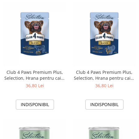
Club 4 Paws Premium Plus,
Club 4 Paws Premium Plus,
Selection, Hrana pentru caini
Selection, Hrana pentru caini
adulti de talie mica -Bucati de
adulti de talie mica -Bucati de
36,80 Lei
36,80 Lei
vita si legume in sos,12x85g
rata si curcan in sos,12x85g
INDISPONIBIL
INDISPONIBIL