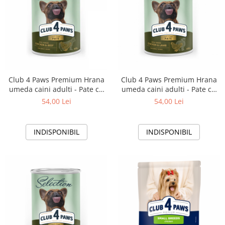
Club 4 Paws Premium Hrana
Club 4 Paws Premium Hrana
umeda caini adulti - Pate cu
umeda caini adulti - Pate cu
pui si vita, 6x400 g
pui si miel , 6x400 g
54,00 Lei
54,00 Lei
INDISPONIBIL
INDISPONIBIL