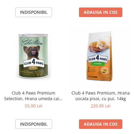
INDISPONIBIL
ADAUGA IN COS
Club 4 Paws Premium
Club 4 Paws Premium, Hrana
Selection, Hrana umeda caini
uscata pisoi, cu pui, 14kg
adulti - Pate cu pui si curcan,
55,00 Lei
220,90 Lei
6x400 g
INDISPONIBIL
ADAUGA IN COS