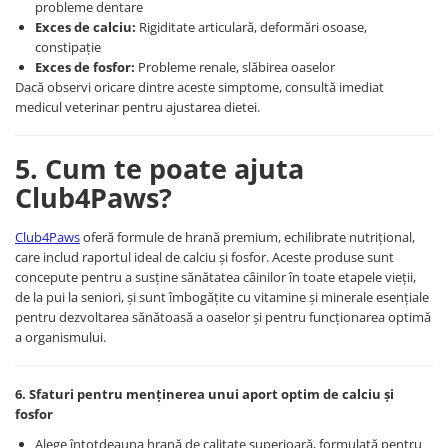
probleme dentare
Exces de calciu:
Rigiditate articulară, deformări osoase,
constipație
Exces de fosfor:
Probleme renale, slăbirea oaselor
Dacă observi oricare dintre aceste simptome, consultă imediat
medicul veterinar pentru ajustarea dietei.
5. Cum te poate ajuta
Club4Paws?
Club4Paws
oferă formule de hrană premium, echilibrate nutrițional,
care includ raportul ideal de calciu și fosfor. Aceste produse sunt
concepute pentru a susține sănătatea câinilor în toate etapele vieții,
de la pui la seniori, și sunt îmbogățite cu vitamine și minerale esențiale
pentru dezvoltarea sănătoasă a oaselor și pentru funcționarea optimă
a organismului.
6. Sfaturi pentru menținerea unui aport optim de calciu și
fosfor
Alege întotdeauna hrană de calitate superioară, formulată pentru