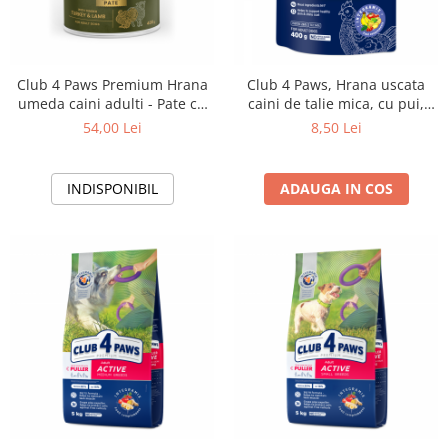
Club 4 Paws Premium Hrana
Club 4 Paws, Hrana uscata
umeda caini adulti - Pate cu
caini de talie mica, cu pui,
curcan si miel, 6x400 g
400g
54,00 Lei
8,50 Lei
INDISPONIBIL
ADAUGA IN COS