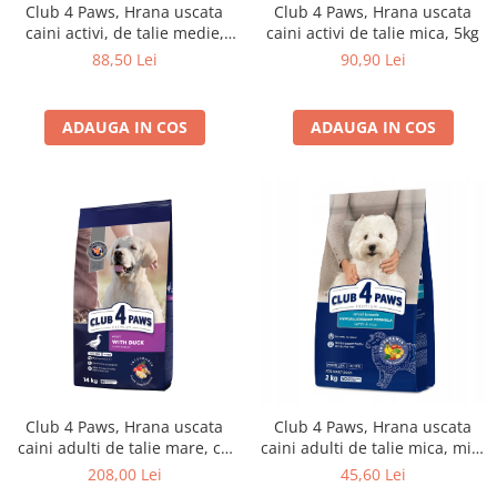
Club 4 Paws, Hrana uscata
Club 4 Paws, Hrana uscata
caini activi, de talie medie,
caini activi de talie mica, 5kg
5kg
88,50 Lei
90,90 Lei
ADAUGA IN COS
ADAUGA IN COS
Club 4 Paws, Hrana uscata
Club 4 Paws, Hrana uscata
caini adulti de talie mare, cu
caini adulti de talie mica, miel
rata, 14kg
si orez, 2kg
208,00 Lei
45,60 Lei