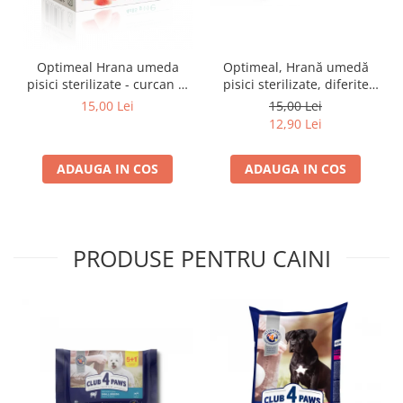
Optimeal Hrana umeda
Optimeal, Hrană umedă
pisici sterilizate - curcan si
pisici sterilizate, diferite
pui in sos, set 3+1,
arome, (3+1), 0.34kg
15,00 Lei
15,00 Lei
4*0,085kg
12,90 Lei
ADAUGA IN COS
ADAUGA IN COS
PRODUSE PENTRU CAINI