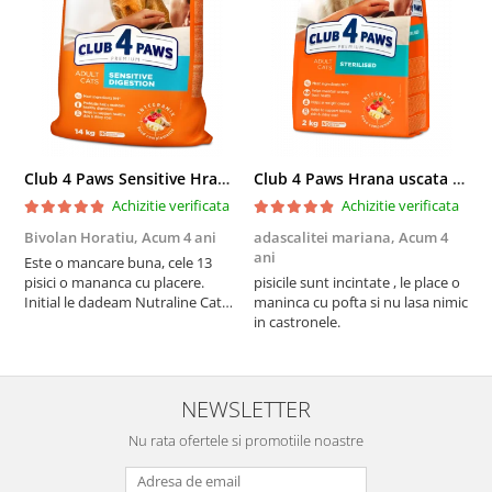
Club 4 Paws Sensitive Hrana uscata pisici adulte, 14kg
Club 4 Paws Hrana uscata pisici sterilizate, 2kg
Achizitie verificata
Achizitie verificata
Bivolan Horatiu,
Acum 4 ani
adascalitei mariana,
Acum 4
a
ani
a
Este o mancare buna, cele 13
pisici o mananca cu placere.
pisicile sunt incintate , le place o
p
Initial le dadeam Nutraline Cat
maninca cu pofta si nu lasa nimic
m
Indoor, dar de cand s-a
in castronele.
i
scumpuit am incercat 4 paw si
concept for Live pe care o evita,
nu o mananca cu placere. Eu
sunt multumit si voi continua cu
NEWSLETTER
acest brand...
Nu rata ofertele si promotiile noastre