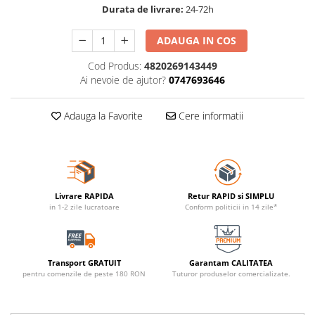
Durata de livrare:
24-72h
ADAUGA IN COS
Cod Produs:
4820269143449
Ai nevoie de ajutor?
0747693646
Adauga la Favorite
Cere informatii
Livrare RAPIDA
Retur RAPID si SIMPLU
in 1-2 zile lucratoare
Conform politicii in 14 zile*
Transport GRATUIT
Garantam CALITATEA
pentru comenzile de peste 180 RON
Tuturor produselor comercializate.