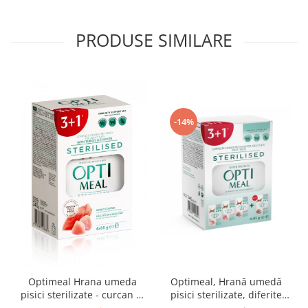
PRODUSE SIMILARE
-14%
Optimeal Hrana umeda
Optimeal, Hrană umedă
pisici sterilizate - curcan si
pisici sterilizate, diferite
pui in sos, set 3+1,
arome, (3+1), 0.34kg