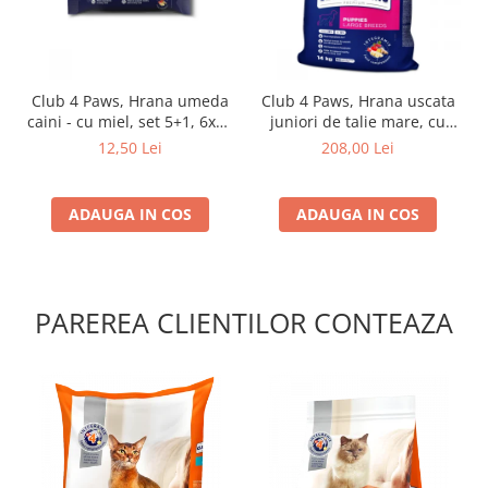
Club 4 Paws, Hrana umeda
Club 4 Paws, Hrana uscata
caini - cu miel, set 5+1, 6x80
juniori de talie mare, cu
g
pui, 14kg
12,50 Lei
208,00 Lei
ADAUGA IN COS
ADAUGA IN COS
PAREREA CLIENTILOR CONTEAZA