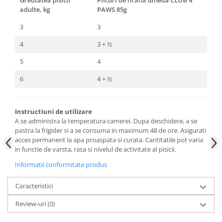
adulte, kg
PAWS 85g
3
3
4
3 + ½
5
4
6
4 + ½
Instructiuni de utilizare
A se administra la temperatura camerei. Dupa deschidere, a se
pastra la frigider si a se consuma in maximum 48 de ore. Asigurati
acces permanent la apa proaspata si curata. Cantitatile pot varia
in functie de varsta, rasa si nivelul de activitate al pisicii.
Informatii conformitate produs
Caracteristici
Review-uri
(0)