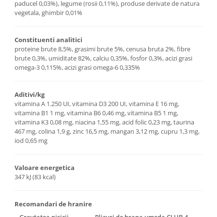
paducel 0,03%), legume (rosii 0,11%), produse derivate de natura
vegetala, ghimbir 0,01%
Constituenti analitici
proteine brute 8,5%, grasimi brute 5%, cenusa bruta 2%, fibre
brute 0,3%, umiditate 82%, calciu 0,35%, fosfor 0,3%, acizi grasi
omega-3 0,115%, acizi grasi omega-6 0,335%
Aditivi/kg
vitamina A 1.250 UI, vitamina D3 200 UI, vitamina E 16 mg,
vitamina B1 1 mg, vitamina B6 0,46 mg, vitamina B5 1 mg,
vitamina K3 0,08 mg, niacina 1,55 mg, acid folic 0,23 mg, taurina
467 mg, colina 1,9 g, zinc 16,5 mg, mangan 3,12 mg, cupru 1,3 mg,
iod 0,65 mg
Valoare energetica
347 kJ (83 kcal)
Recomandari de hranire
Greutatea pisicii
Plicuri de hrana umeda CLUB 4