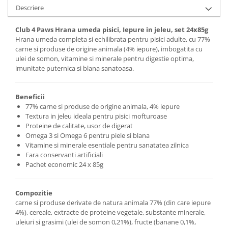
Descriere
Club 4 Paws Hrana umeda pisici, Iepure in jeleu, set 24x85g
Hrana umeda completa si echilibrata pentru pisici adulte, cu 77%
carne si produse de origine animala (4% iepure), imbogatita cu
ulei de somon, vitamine si minerale pentru digestie optima,
imunitate puternica si blana sanatoasa.
Beneficii
77% carne si produse de origine animala, 4% iepure
Textura in jeleu ideala pentru pisici mofturoase
Proteine de calitate, usor de digerat
Omega 3 si Omega 6 pentru piele si blana
Vitamine si minerale esentiale pentru sanatatea zilnica
Fara conservanti artificiali
Pachet economic 24 x 85g
Compozitie
carne si produse derivate de natura animala 77% (din care iepure
4%), cereale, extracte de proteine vegetale, substante minerale,
uleiuri si grasimi (ulei de somon 0,21%), fructe (banane 0,1%,