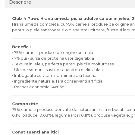
Descriere
Club 4 Paws Hrana umeda pisici adulte cu pui in jeleu, 
Hrana umeda completa, cu 79% carne si produse de origine anima
pentru o piele sanatoasa si o blana stralucitoare, fructe si leg
Beneficii
• 79% carne si produse de origine animala
• 7% pui - sursa de proteina usor digerabila
• Textura in jeleu, perfecta pentru pisicile mofturoase
• Ulei de somon - sustine sanatatea pielii si blanii
• Imbogatita cu vitamine, minerale si taurina
• Ingrediente naturale, fara conservanti artificiali
• Pachet economic 24x85g
Compozitie
79% carne si produse derivate de natura animala in bucati (dintr
0,1%, paducel 0,03%), legume (rosii 0,11%), produse vegetale, g
Constituenti analitici