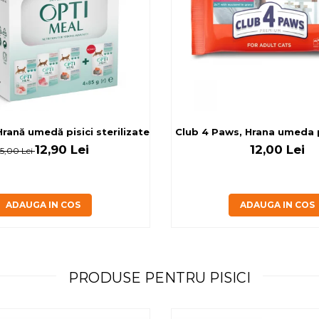
rilizate - curcan si pui in sos, set 3+1, 4*0,085kg
rană umedă pisici sterilizate, diferite arome, (3+1), 0.34kg
Club 4 Paws, Hrana umeda pi
12,90 Lei
12,00 Lei
15,00 Lei
ADAUGA IN COS
ADAUGA IN COS
PRODUSE PENTRU PISICI