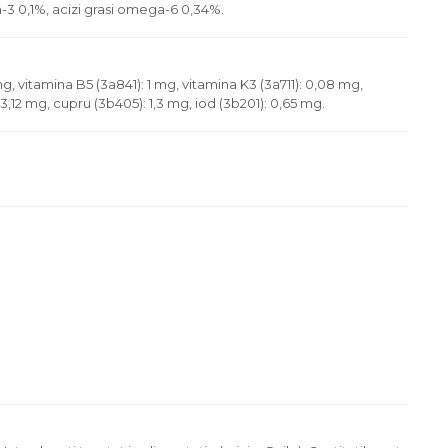
a-3 0,1%, acizi grasi omega-6 0,34%.
mg, vitamina B5 (3a841): 1 mg, vitamina K3 (3a711): 0,08 mg,
 3,12 mg, cupru (3b405): 1,3 mg, iod (3b201): 0,65 mg.