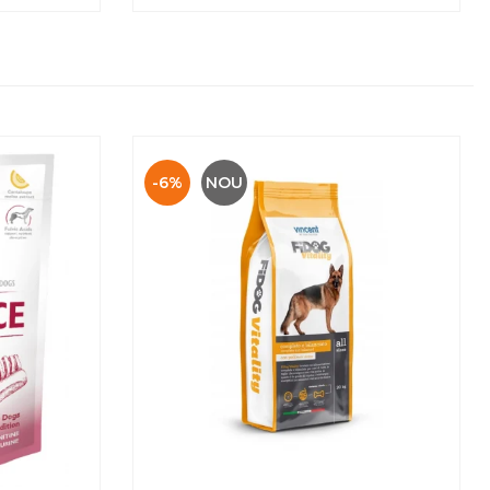
-6%
NOU