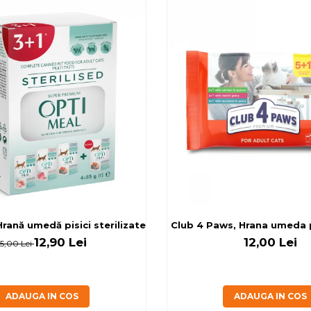
rilizate - curcan si pui in sos, set 3+1, 4*0,085kg
rană umedă pisici sterilizate, diferite arome, (3+1), 0.34kg
Club 4 Paws, Hrana umeda pi
12,90 Lei
12,00 Lei
15,00 Lei
ADAUGA IN COS
ADAUGA IN COS