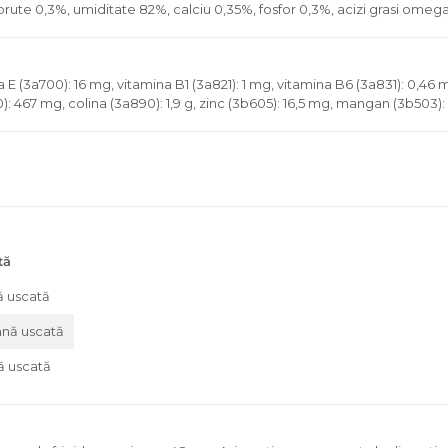
brute 0,3%, umiditate 82%, calciu 0,35%, fosfor 0,3%, acizi grasi omeg
na E (3a700): 16 mg, vitamina B1 (3a821): 1 mg, vitamina B6 (3a831): 0,46 
70): 467 mg, colina (3a890): 1,9 g, zinc (3b605): 16,5 mg, mangan (3b503):
tă
nă uscată
rană uscată
nă uscată