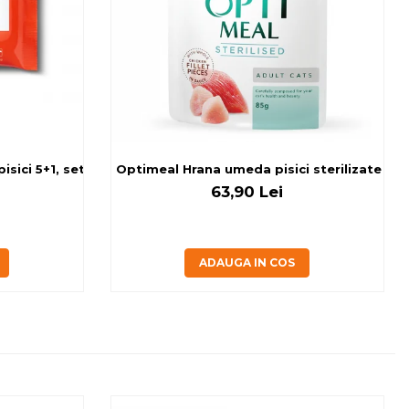
sici 5+1, set 6x80 g
Optim
63,90 Lei
ADAUGA IN COS