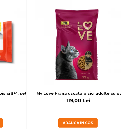
sici 5+1, set 6x80 g
My Love Hrana uscata pisici adulte cu pui, v
119,00 Lei
ADAUGA IN COS