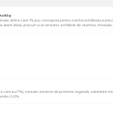
24x85g
la, dintre care 7% pui, conceputa pentru nutritia echilibrata a pisici
ume atent alese, precum si un amestec echilibrat de vitamine, minerale s
e care pui 7%), cereale, extracte de proteine vegetale, substante mine
himbir 0,01%.