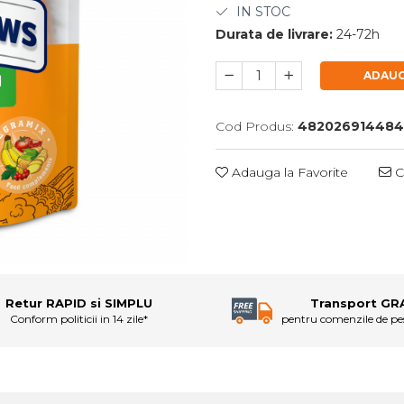
IN STOC
Durata de livrare:
24-72h
ADAUG
Cod Produs:
482026914484
Adauga la Favorite
C
Retur RAPID si SIMPLU
Transport GR
Conform politicii in 14 zile*
pentru comenzile de p