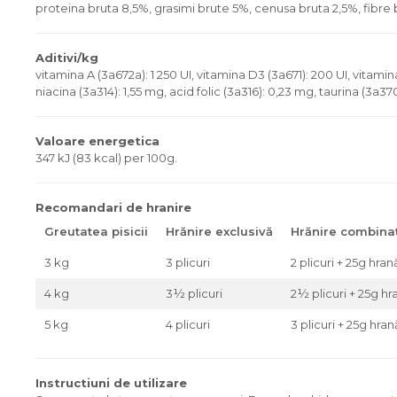
proteina bruta 8,5%, grasimi brute 5%, cenusa bruta 2,5%, fibre 
Aditivi/kg
vitamina A (3a672a): 1 250 UI, vitamina D3 (3a671): 200 UI, vitami
niacina (3a314): 1,55 mg, acid folic (3a316): 0,23 mg, taurina (3a3
Valoare energetica
347 kJ (83 kcal) per 100g.
Recomandari de hranire
Greutatea pisicii
Hrănire exclusivă
Hrănire combina
3 kg
3 plicuri
2 plicuri + 25g hra
4 kg
3½ plicuri
2½ plicuri + 25g h
5 kg
4 plicuri
3 plicuri + 25g hra
Instructiuni de utilizare