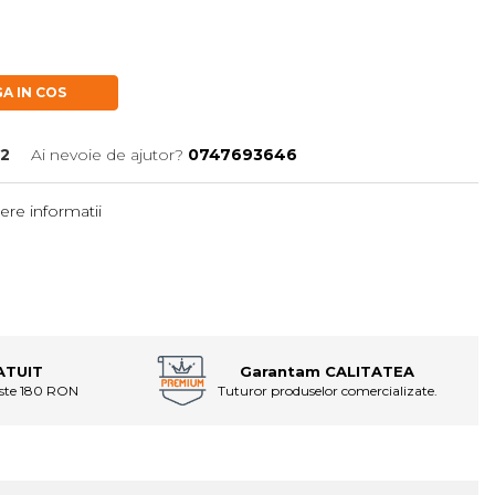
A IN COS
2
Ai nevoie de ajutor?
0747693646
ere informatii
ATUIT
Garantam CALITATEA
este 180 RON
Tuturor produselor comercializate.