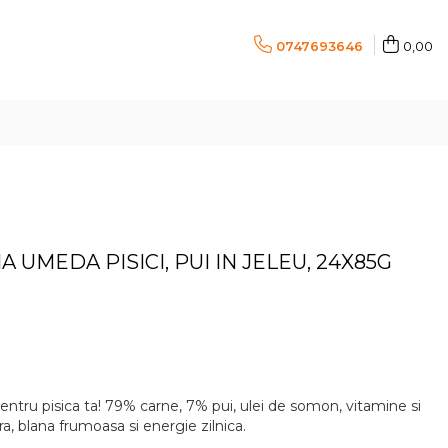
0747693646
0,00
 UMEDA PISICI, PUI IN JELEU, 24X85G
pentru pisica ta! 79% carne, 7% pui, ulei de somon, vitamine si
a, blana frumoasa si energie zilnica.