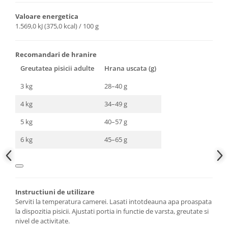
Valoare energetica
1.569,0 kJ (375,0 kcal) / 100 g
Recomandari de hranire
Greutatea pisicii adulte
Hrana uscata (g)
3 kg
28–40 g
4 kg
34–49 g
5 kg
40–57 g
6 kg
45–65 g
Instructiuni de utilizare
Serviti la temperatura camerei. Lasati intotdeauna apa proaspata
la dispozitia pisicii. Ajustati portia in functie de varsta, greutate si
nivel de activitate.