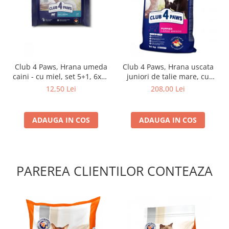
Club 4 Paws, Hrana umeda
Club 4 Paws, Hrana uscata
caini - cu miel, set 5+1, 6x80
juniori de talie mare, cu
g
pui, 14kg
12,50 Lei
208,00 Lei
ADAUGA IN COS
ADAUGA IN COS
PAREREA CLIENTILOR CONTEAZA