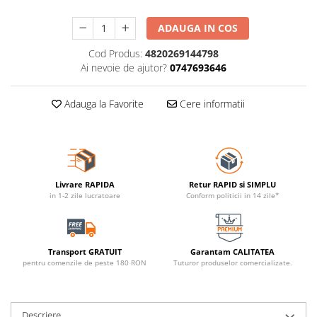
ADAUGA IN COS
Cod Produs:
4820269144798
Ai nevoie de ajutor?
0747693646
Adauga la Favorite
Cere informatii
Livrare RAPIDA
Retur RAPID si SIMPLU
in 1-2 zile lucratoare
Conform politicii in 14 zile*
Transport GRATUIT
Garantam CALITATEA
pentru comenzile de peste 180 RON
Tuturor produselor comercializate.
Descriere