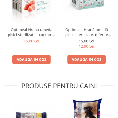
Optimeal Hrana umeda
Optimeal, Hrană umedă
pisici sterilizate - curcan si
pisici sterilizate, diferite
pui in sos, set 3+1,
arome, (3+1), 0.34kg
15,00 Lei
15,00 Lei
4*0,085kg
12,90 Lei
ADAUGA IN COS
ADAUGA IN COS
PRODUSE PENTRU CAINI