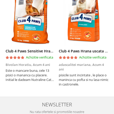
Club 4 Paws Sensitive Hrana uscata pisici adulte, 14kg
Club 4 Paws Hrana uscata pisici sterilizate, 2kg
Achizitie verificata
Achizitie verificata
Bivolan Horatiu,
Acum 4 ani
adascalitei mariana,
Acum 4
a
ani
a
Este o mancare buna, cele 13
pisici o mananca cu placere.
pisicile sunt incintate , le place o
p
Initial le dadeam Nutraline Cat
maninca cu pofta si nu lasa nimic
m
Indoor, dar de cand s-a
in castronele.
i
scumpuit am incercat 4 paw si
concept for Live pe care o evita,
nu o mananca cu placere. Eu
sunt multumit si voi continua cu
NEWSLETTER
acest brand...
Nu rata ofertele si promotiile noastre