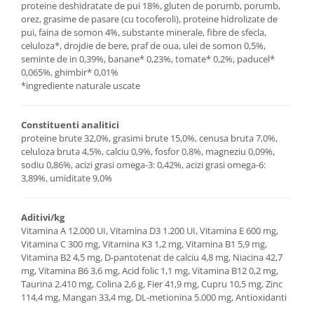
proteine deshidratate de pui 18%, gluten de porumb, porumb,
orez, grasime de pasare (cu tocoferoli), proteine hidrolizate de
pui, faina de somon 4%, substante minerale, fibre de sfecla,
celuloza*, drojdie de bere, praf de oua, ulei de somon 0,5%,
seminte de in 0,39%, banane* 0,23%, tomate* 0,2%, paducel*
0,065%, ghimbir* 0,01%
*ingrediente naturale uscate
Constituenti analitici
proteine brute 32,0%, grasimi brute 15,0%, cenusa bruta 7,0%,
celuloza bruta 4,5%, calciu 0,9%, fosfor 0,8%, magneziu 0,09%,
sodiu 0,86%, acizi grasi omega-3: 0,42%, acizi grasi omega-6:
3,89%, umiditate 9,0%
Aditivi/kg
Vitamina A 12.000 UI, Vitamina D3 1.200 UI, Vitamina E 600 mg,
Vitamina C 300 mg, Vitamina K3 1,2 mg, Vitamina B1 5,9 mg,
Vitamina B2 4,5 mg, D-pantotenat de calciu 4,8 mg, Niacina 42,7
mg, Vitamina B6 3,6 mg, Acid folic 1,1 mg, Vitamina B12 0,2 mg,
Taurina 2.410 mg, Colina 2,6 g, Fier 41,9 mg, Cupru 10,5 mg, Zinc
114,4 mg, Mangan 33,4 mg, DL-metionina 5.000 mg, Antioxidanti