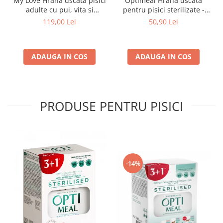
My Love Hrana uscata pisici
Optimeal Hrana uscata
adulte cu pui, vita si
pentru pisici sterilizate -
legume, 11kg
Vita si Sorg, 1,5kg
119,00 Lei
50,90 Lei
ADAUGA IN COS
ADAUGA IN COS
PRODUSE PENTRU PISICI
-14%