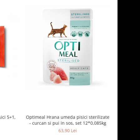
ici 5+1,
Optimeal Hrana umeda pisici sterilizate
Optimeal H
- curcan si pui in sos, set 12*0,085kg
63,90 Lei