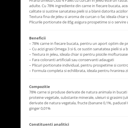
Hrana umeda Club 4 Paws cu curcan in jeleu este un rasfat de
adulte. Cu 78% ingrediente din carne in fiecare bucata, ace
calitate si sustine sanatatea pielii si a blanii datorita acizilo
Textura fina de jeleu si aroma de curcan o fac ideala chiar 
Plicurile portionate de 85g asigura prospetime si o servire u
Beneficii
– 78% carne in fiecare bucata, pentru un aport optim de p
– Cu acizi grasi Omega 3 si 6, ce sustin sanatatea pielii si a b
– Textura in jeleu, ideala chiar si pentru pisicile mofturoase
– Fara coloranti artificiali sau conservanti adaugati
– Plicuri portionate individual, pentru prospetime si control
– Formula completa si echilibrata, ideala pentru hranirea zil
Compozitie
78% carne si produse derivate de natura animala in bucati 
proteine vegetale, substante minerale, uleiuri si grasimi (
derivate de natura vegetala, fructe (banane 0,1%, paducel 0
ginger 0,01%
Constituenti analitici