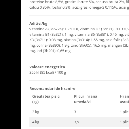
proteine brute 8,5%, grasimi brute 5%, cenusa bruta 2%, f
calciu 0,35%, fosfor 0,3%, acizi grasi omega-3 0,115%, acizi
Aditivi/kg
vitamina A (3a672a): 1 250 UI, vitamina D3 (3a671): 200 UI, 
vitamina B1 (3a821): 1 mg, vitamina B6 (3a831): 0,46 mg, v
K3 (3a711): 0,08 mg, niacina (3a314): 1,55 mg, acid folic (3a
mg, colina (3a890): 1,9 g, zinc (3b605): 16,5 mg, mangan (3b
mg, iod (3b201): 0,65 mg
Valoare energetica
355 kJ (85 kcal) / 100 g
Recomandari de hranire
Greutatea pisicii
Plicuri hrana
Hran
(kg)
umeda/zi
usca
3 kg
3
1 pli
4 kg
3,5
1 pli