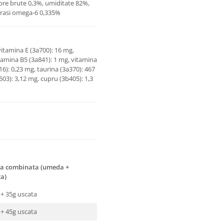
ibre brute 0,3%, umiditate 82%,
 grasi omega-6 0,335%
vitamina E (3a700): 16 mg,
itamina B5 (3a841): 1 mg, vitamina
316): 0,23 mg, taurina (3a370): 467
503): 3,12 mg, cupru (3b405): 1,3
a combinata (umeda +
ta)
c + 35g uscata
c + 45g uscata