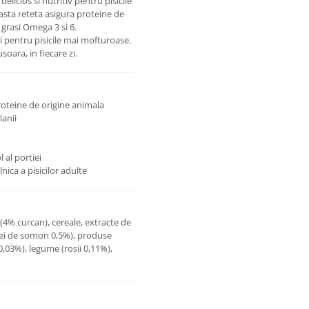
licios si nutritiv pentru pisicile
asta reteta asigura proteine de
r grasi Omega 3 si 6.
si pentru pisicile mai mofturoase.
soara, in fiecare zi.
roteine de origine animala
lanii
 al portiei
nica a pisicilor adulte
(4% curcan), cereale, extracte de
ulei de somon 0,5%), produse
,03%), legume (rosii 0,11%),