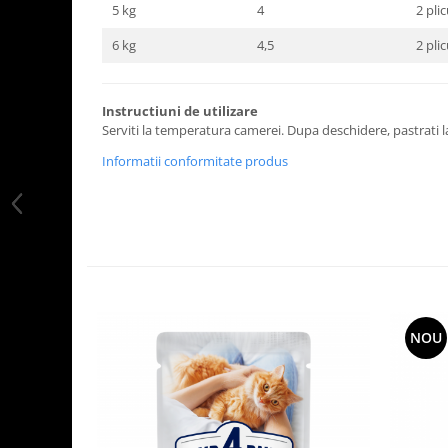
5 kg
4
2 pli
6 kg
4,5
2 pli
Instructiuni de utilizare
Serviti la temperatura camerei. Dupa deschidere, pastrati la 
Informatii conformitate produs
NOU