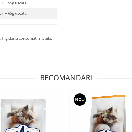
curi + 55g uscata
curi + 65g uscata
frigider si consumati in 2 zile.
RECOMANDARI
NOU