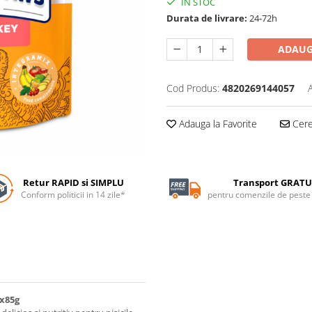
IN STOC
Durata de livrare:
24-72h
ADAUG
Cod Produs:
4820269144057
Adauga la Favorite
Cere 
Retur RAPID si SIMPLU
Transport GRATU
Conform politicii in 14 zile*
pentru comenzile de pest
4x85g