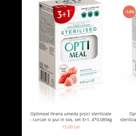
-14%
Optimeal Hrana umeda pisici sterilizate
Opt
- curcan si pui in sos, set 3+1, 4*0,085kg
steriliz
15,00 Lei