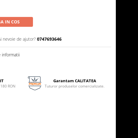
A IN COS
Ai nevoie de ajutor?
0747693646
informatii
IT
Garantam CALITATEA
e 180 RON
Tuturor produselor comercializate.