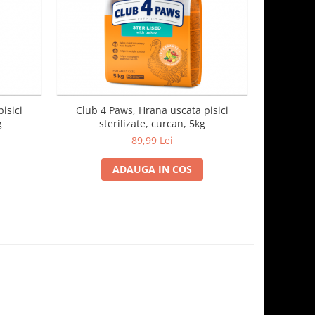
isici
Club 4 Paws, Hrana uscata pisici
Club 4
g
sterilizate, curcan, 5kg
st
89,99 Lei
ADAUGA IN COS