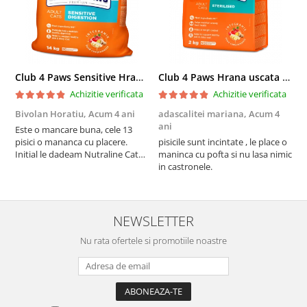
Club 4 Paws Sensitive Hrana uscata pisici adulte, 14kg
Club 4 Paws Hrana uscata pisici sterilizate, 2kg
Achizitie verificata
Achizitie verificata
Bivolan Horatiu,
Acum 4 ani
adascalitei mariana,
Acum 4
a
ani
a
Este o mancare buna, cele 13
pisici o mananca cu placere.
pisicile sunt incintate , le place o
p
Initial le dadeam Nutraline Cat
maninca cu pofta si nu lasa nimic
m
Indoor, dar de cand s-a
in castronele.
i
scumpuit am incercat 4 paw si
concept for Live pe care o evita,
nu o mananca cu placere. Eu
sunt multumit si voi continua cu
NEWSLETTER
acest brand...
Nu rata ofertele si promotiile noastre