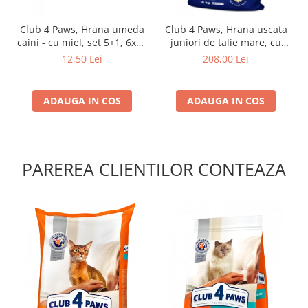
Club 4 Paws, Hrana umeda
Club 4 Paws, Hrana uscata
caini - cu miel, set 5+1, 6x80
juniori de talie mare, cu
g
pui, 14kg
12,50 Lei
208,00 Lei
ADAUGA IN COS
ADAUGA IN COS
PAREREA CLIENTILOR CONTEAZA