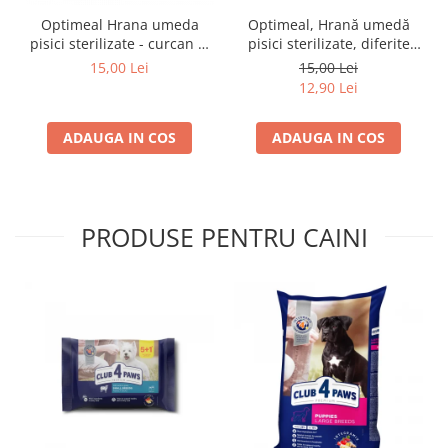
Optimeal Hrana umeda
Optimeal, Hrană umedă
pisici sterilizate - curcan si
pisici sterilizate, diferite
pui in sos, set 3+1,
arome, (3+1), 0.34kg
15,00 Lei
15,00 Lei
4*0,085kg
12,90 Lei
ADAUGA IN COS
ADAUGA IN COS
PRODUSE PENTRU CAINI