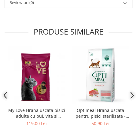
Review-uri
(0)
PRODUSE SIMILARE
My Love Hrana uscata pisici
Optimeal Hrana uscata
adulte cu pui, vita si
pentru pisici sterilizate -
legume, 11kg
Vita si Sorg, 1,5kg
119,00 Lei
50,90 Lei