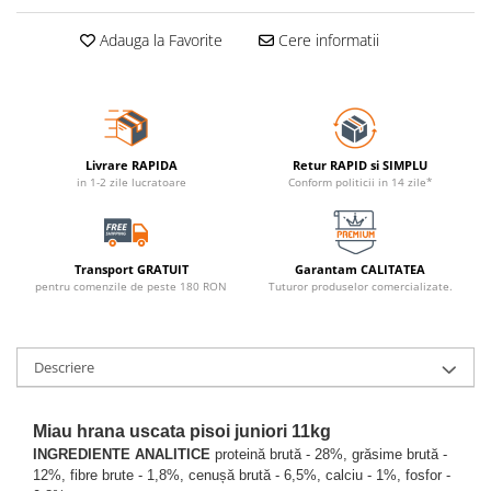
Adauga la Favorite
Cere informatii
Livrare RAPIDA
Retur RAPID si SIMPLU
in 1-2 zile lucratoare
Conform politicii in 14 zile*
Transport GRATUIT
Garantam CALITATEA
pentru comenzile de peste 180 RON
Tuturor produselor comercializate.
Descriere
Miau hrana uscata pisoi juniori 11kg
INGREDIENTE ANALITICE
proteină brută - 28%, grăsime brută -
12%, fibre brute - 1,8%, cenușă brută - 6,5%, calciu - 1%, fosfor -