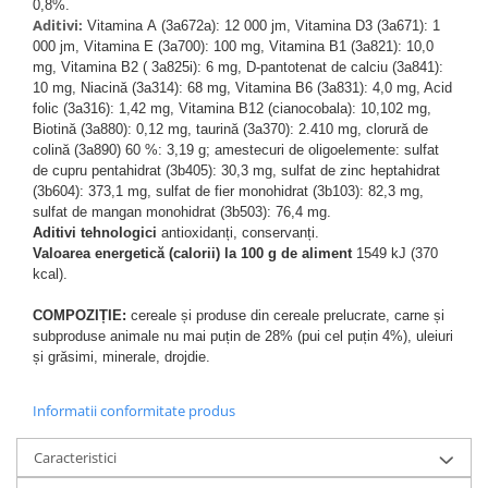
0,8%.
Aditivi:
Vitamina А (3a672a): 12 000 jm, Vitamina D3 (3a671): 1
000 jm, Vitamina E (3a700): 100 mg, Vitamina В1 (3a821): 10,0
mg, Vitamina В2 ( 3a825i): 6 mg, D-pantotenat de calciu (3a841):
10 mg, Niacină (3a314): 68 mg, Vitamina В6 (3a831): 4,0 mg, Acid
folic (3a316): 1,42 mg, Vitamina В12 (cianocobala): 10,102 mg,
Biotină (3a880): 0,12 mg, taurină (3a370): 2.410 mg, clorură de
colină (3a890) 60 %: 3,19 g;
amestecuri de oligoelemente: sulfat
de cupru pentahidrat (3b405): 30,3 mg, sulfat de zinc heptahidrat
(3b604): 373,1 mg, sulfat de fier monohidrat (3b103): 82,3 mg,
sulfat de mangan monohidrat (3b503): 76,4 mg.
Aditivi tehnologici
antioxidanți, conservanți.
Valoarea energetică (calorii) la 100 g de aliment
1549 kJ (370
kcal).
COMPOZIȚIE:
cereale și produse din cereale prelucrate, carne și
subproduse animale nu mai puțin de 28% (pui cel puțin 4%), uleiuri
și grăsimi, minerale, drojdie.
Informatii conformitate produs
Caracteristici