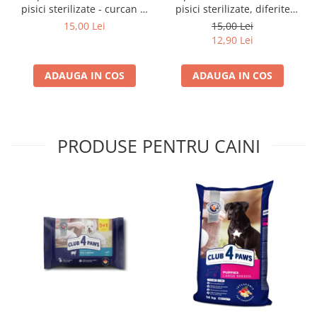
pisici sterilizate - curcan si
pisici sterilizate, diferite
pui in sos, set 3+1,
arome, (3+1), 0.34kg
15,00 Lei
15,00 Lei
4*0,085kg
12,90 Lei
ADAUGA IN COS
ADAUGA IN COS
PRODUSE PENTRU CAINI