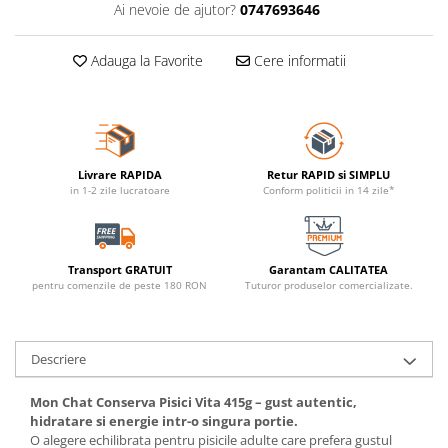
Ai nevoie de ajutor?
0747693646
Adauga la Favorite
Cere informatii
Livrare RAPIDA
Retur RAPID si SIMPLU
in 1-2 zile lucratoare
Conform politicii in 14 zile*
Transport GRATUIT
Garantam CALITATEA
pentru comenzile de peste 180 RON
Tuturor produselor comercializate.
Descriere
Mon Chat Conserva Pisici Vita 415g – gust autentic,
hidratare si energie intr-o singura portie.
O alegere echilibrata pentru pisicile adulte care prefera gustul