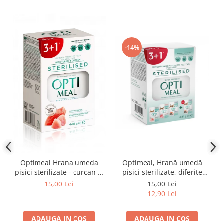
-14%
Optimeal Hrana umeda
Optimeal, Hrană umedă
pisici sterilizate - curcan si
pisici sterilizate, diferite
pui in sos, set 3+1,
arome, (3+1), 0.34kg
15,00 Lei
15,00 Lei
4*0,085kg
12,90 Lei
ADAUGA IN COS
ADAUGA IN COS