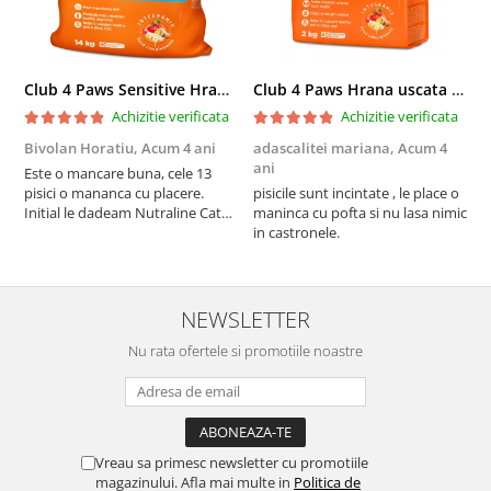
Club 4 Paws Sensitive Hrana uscata pisici adulte, 14kg
Club 4 Paws Hrana uscata pisici sterilizate, 2kg
Achizitie verificata
Achizitie verificata
Bivolan Horatiu,
Acum 4 ani
adascalitei mariana,
Acum 4
a
ani
a
Este o mancare buna, cele 13
pisici o mananca cu placere.
pisicile sunt incintate , le place o
p
Initial le dadeam Nutraline Cat
maninca cu pofta si nu lasa nimic
m
Indoor, dar de cand s-a
in castronele.
i
scumpuit am incercat 4 paw si
concept for Live pe care o evita,
nu o mananca cu placere. Eu
sunt multumit si voi continua cu
NEWSLETTER
acest brand...
Nu rata ofertele si promotiile noastre
Vreau sa primesc newsletter cu promotiile
magazinului. Afla mai multe in
Politica de