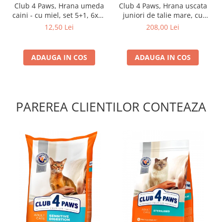
Club 4 Paws, Hrana umeda
Club 4 Paws, Hrana uscata
caini - cu miel, set 5+1, 6x80
juniori de talie mare, cu
g
pui, 14kg
12,50 Lei
208,00 Lei
ADAUGA IN COS
ADAUGA IN COS
PAREREA CLIENTILOR CONTEAZA