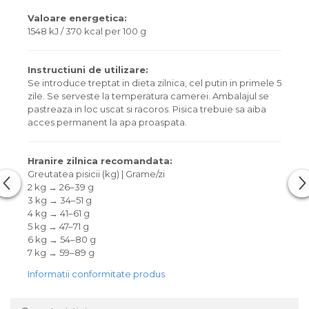
Valoare energetica:
1548 kJ / 370 kcal per 100 g
Instructiuni de utilizare:
Se introduce treptat in dieta zilnica, cel putin in primele 5
zile. Se serveste la temperatura camerei. Ambalajul se
pastreaza in loc uscat si racoros. Pisica trebuie sa aiba
acces permanent la apa proaspata.
Hranire zilnica recomandata:
Greutatea pisicii (kg) | Grame/zi
2 kg → 26–39 g
3 kg → 34–51 g
4 kg → 41–61 g
5 kg → 47–71 g
6 kg → 54–80 g
7 kg → 59–89 g
Informatii conformitate produs