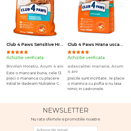
Club 4 Paws Sensitive Hrana uscata pisici adulte, 14kg
Club 4 Paws Hrana uscata pisici sterilizate, 2kg
Achizitie verificata
Achizitie verificata
A
Bivolan Horatiu,
Acum 4 ani
adascalitei mariana,
Acum
a
4 ani
4
Este o mancare buna, cele 13
pisici o mananca cu placere.
pisicile sunt incintate , le place
p
Initial le dadeam Nutraline Cat
o maninca cu pofta si nu lasa
o
Indoor, dar de cand s-a
nimic in castronele.
n
scumpuit am incercat 4 paw si
concept for Live pe care o
evita, nu o mananca cu
NEWSLETTER
placere. Eu sunt multumit si
voi continua cu acest brand...
Nu rata ofertele si promotiile noastre