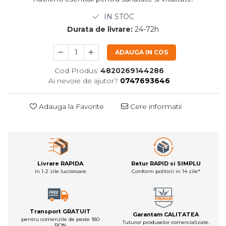
IN STOC
Durata de livrare:
24-72h
ADAUGA IN COS
Cod Produs:
4820269144286
Ai nevoie de ajutor?
0747693646
Adauga la Favorite
Cere informatii
Livrare RAPIDA
Retur RAPID si SIMPLU
in 1-2 zile lucratoare
Conform politicii in 14 zile*
Transport GRATUIT
Garantam CALITATEA
pentru comenzile de peste 180
Tuturor produselor comercializate.
RON