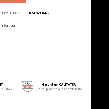
Ai nevoie de ajutor?
0747693646
informatii
IT
Garantam CALITATEA
e 180 RON
Tuturor produselor comercializate.