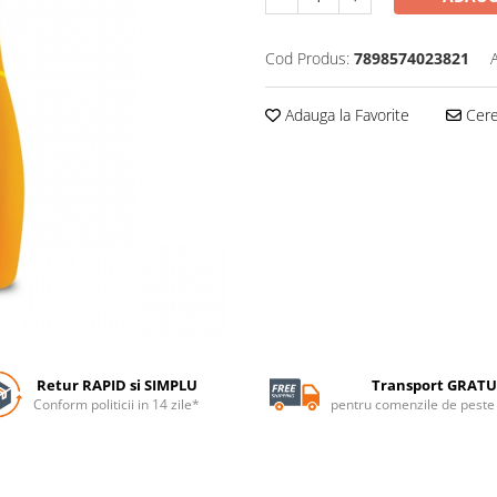
Cod Produs:
7898574023821
Adauga la Favorite
Cere 
Retur RAPID si SIMPLU
Transport GRATU
Conform politicii in 14 zile*
pentru comenzile de pest