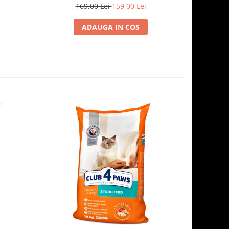
169,00 Lei
159,00 Lei
1
ADAUGA IN COS