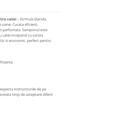
tru catei
– formula blanda,
e caine. Curata eficient,
cut parfumata. Samponul este
ru catei incepand cu varsta
ic si economic, perfect pentru
ficienta
especta instructiunile de pe
cesita timp de asteptare diferit