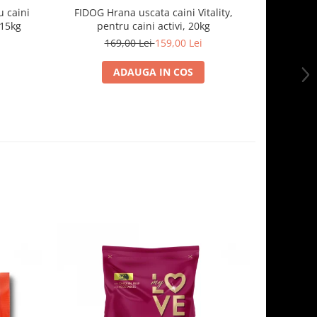
 caini
FIDOG Hrana uscata caini Vitality,
FIDOG, 
.15kg
pentru caini activi, 20kg
169,00 Lei
159,00 Lei
1
ADAUGA IN COS