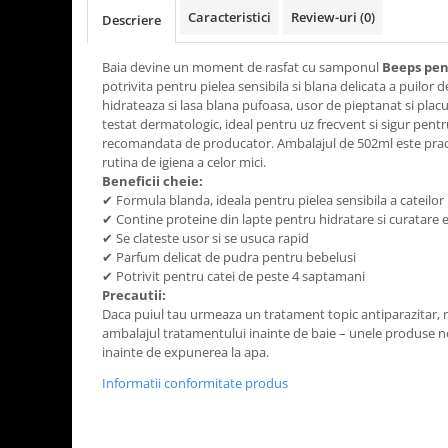
Caracteristici
Review-uri
(0)
Descriere
Baia devine un moment de rasfat cu samponul
Beeps pen
potrivita pentru pielea sensibila si blana delicata a puilor d
hidrateaza si lasa blana pufoasa, usor de pieptanat si pla
testat dermatologic, ideal pentru uz frecvent si sigur pent
recomandata de producator. Ambalajul de 502ml este pract
rutina de igiena a celor mici.
Beneficii cheie:
✔ Formula blanda, ideala pentru pielea sensibila a cateilor
✔ Contine proteine din lapte pentru hidratare si curatare e
✔ Se clateste usor si se usuca rapid
✔ Parfum delicat de pudra pentru bebelusi
✔ Potrivit pentru catei de peste 4 saptamani
Precautii:
Daca puiul tau urmeaza un tratament topic antiparazitar, r
ambalajul tratamentului inainte de baie – unele produse ne
inainte de expunerea la apa.
Informatii conformitate produs