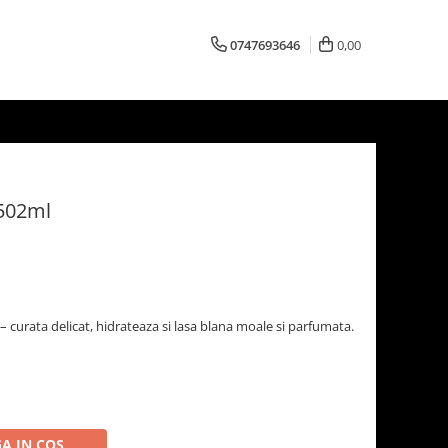
0747693646
0,00
 502ml
curata delicat, hidrateaza si lasa blana moale si parfumata.
A IN COS