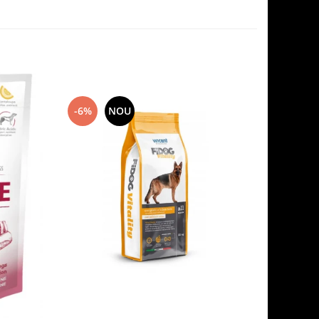
-6%
NOU
-7%