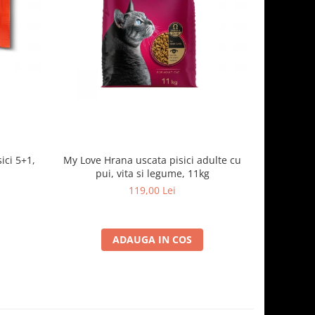
ici 5+1,
My Love Hrana uscata pisici adulte cu
Optimeal H
pui, vita si legume, 11kg
- curcan
119,00 Lei
ADAUGA IN COS