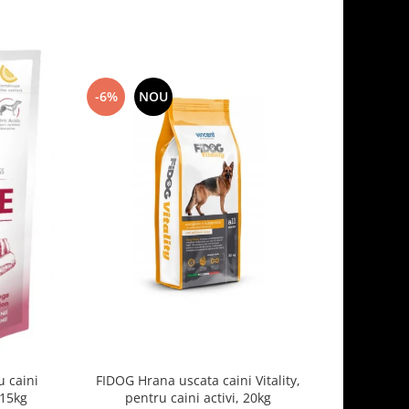
-6%
NOU
-7%
 caini
FIDOG Hrana uscata caini Vitality,
FIDOG, 
.15kg
pentru caini activi, 20kg