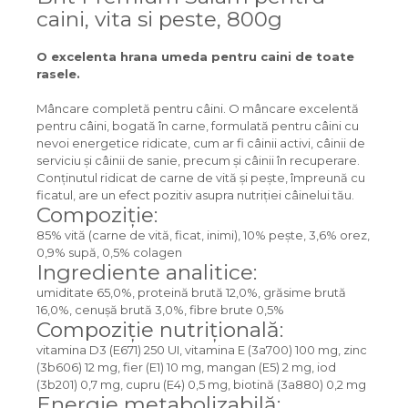
caini, vita si peste, 800g
O excelenta hrana umeda pentru caini de toate
rasele.
Mâncare completă pentru câini. O mâncare excelentă
pentru câini, bogată în carne, formulată pentru câini cu
nevoi energetice ridicate, cum ar fi câinii activi, câinii de
serviciu și câinii de sanie, precum și câinii în recuperare.
Conținutul ridicat de carne de vită și pește, împreună cu
ficatul, are un efect pozitiv asupra nutriției câinelui tău.
Compoziție:
85% vită (carne de vită, ficat, inimi), 10% pește, 3,6% orez,
0,9% supă, 0,5% colagen
Ingrediente analitice:
umiditate 65,0%, proteină brută 12,0%, grăsime brută
16,0%, cenușă brută 3,0%, fibre brute 0,5%
Compoziție nutrițională:
vitamina D3 (E671) 250 UI, vitamina E (3a700) 100 mg, zinc
(3b606) 12 mg, fier (E1) 10 mg, mangan (E5) 2 mg, iod
(3b201) 0,7 mg, cupru (E4) 0,5 mg, biotină (3a880) 0,2 mg
Energie metabolizabilă: