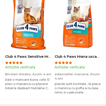
Club 4 Paws Sensitive Hrana uscata pisici adulte, 14kg
Club 4 Paws Hrana uscata pisici sterilizate, 2kg
Achizitie verificata
Achizitie verificata
A
Bivolan Horatiu,
Acum 4 ani
adascalitei mariana,
Acum
a
4 ani
4
Este o mancare buna, cele 13
pisici o mananca cu placere.
pisicile sunt incintate , le place
p
Initial le dadeam Nutraline Cat
o maninca cu pofta si nu lasa
o
Indoor, dar de cand s-a
nimic in castronele.
n
scumpuit am incercat 4 paw si
concept for Live pe care o
evita, nu o mananca cu