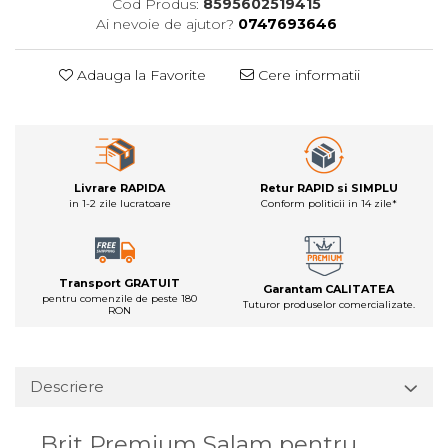
Cod Produs:
8595602519415
Ai nevoie de ajutor?
0747693646
Adauga la Favorite
Cere informatii
Livrare RAPIDA
Retur RAPID si SIMPLU
in 1-2 zile lucratoare
Conform politicii in 14 zile*
Transport GRATUIT
Garantam CALITATEA
pentru comenzile de peste 180
Tuturor produselor comercializate.
RON
Descriere
Brit Premium Salam pentru