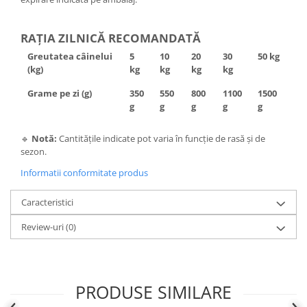
RAȚIA ZILNICĂ RECOMANDATĂ
Greutatea câinelui
5
10
20
30
50 kg
(kg)
kg
kg
kg
kg
Grame pe zi (g)
350
550
800
1100
1500
g
g
g
g
g
🔹
Notă:
Cantitățile indicate pot varia în funcție de rasă și de
sezon.
Informatii conformitate produs
Caracteristici
Review-uri
(0)
PRODUSE SIMILARE