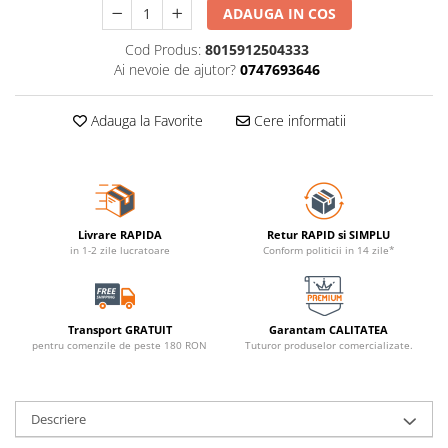
ADAUGA IN COS
Cod Produs:
8015912504333
Ai nevoie de ajutor?
0747693646
Adauga la Favorite
Cere informatii
Livrare RAPIDA
Retur RAPID si SIMPLU
in 1-2 zile lucratoare
Conform politicii in 14 zile*
Transport GRATUIT
Garantam CALITATEA
pentru comenzile de peste 180 RON
Tuturor produselor comercializate.
Descriere