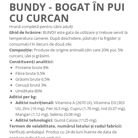
BUNDY - BOGAT ÎN PUI
CU CURCAN
Hrană completă pentru câini adulți
Ghid de hrănire:
BUNDY este gata de utilizare și trebuie servit la
temperatura camerei. După deschidere, păstrați-l la frigider și
consumați-l în decurs de două zile.
Compoziție:
Produse de origine animală (din care 20% pui, 5%
curcan), ulei și grăsimi.
Constituenți analitici:
Proteine brute 8%
Fibre brute 0,5%
Grăsimi brute 6,5%
Cenușă brută 3%
Umiditate 80%
Aditivi per kg:
Aditivi nutriționali:
Vitamina A (2670 UI), Vitamina D3 (303
UI), Zinc (16 mg), Fier (6,5 mg), Cupru (1,76 mg), Iod (0,37 mg),
Mangan (1,12 mg), Seleniu (0,08 mg).
Aditivi tehnologici:
Gumă Cassia (1125 mg).
Termen de valabilitate, numărul lotului și codul fabricii:
Verificați ambalajul. Produs cu 24 de luni înainte de data de
expirare indicată pe ambalaj.