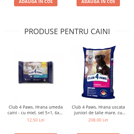
ADAUGA IN COS
ADAUGA IN COS
PRODUSE PENTRU CAINI
Club 4 Paws, Hrana umeda
Club 4 Paws, Hrana uscata
caini - cu miel, set 5+1, 6x80
juniori de talie mare, cu
g
pui, 14kg
12,50 Lei
208,00 Lei