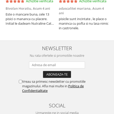
Achizitie verificata
Achizitie verificata
Bivolan Horatiu,
Acum 4 ani
adascalitei mariana,
Acum 4
a
ani
a
Este o mancare buna, cele 13
pisici o mananca cu placere.
pisicile sunt incintate , le place o
p
Initial le dadeam Nutraline Cat
maninca cu pofta si nu lasa nimic
m
Indoor, dar de cand s-a
in castronele.
i
scumpuit am incercat 4 paw si
concept for Live pe care o evita,
nu o mananca cu placere. Eu
sunt multumit si voi continua cu
NEWSLETTER
acest brand...
Nu rata ofertele si promotiile noastre
Vreau sa primesc newsletter cu promotiile
magazinului. Afla mai multe in
Politica de
Confidentialitate
SOCIAL
Urmareste-ne in social media