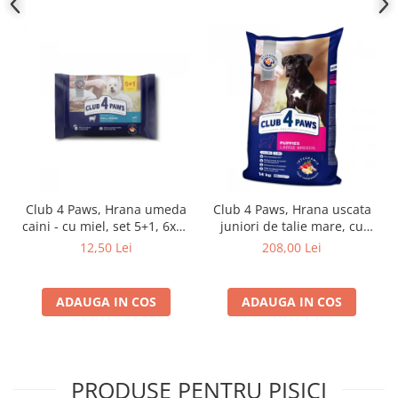
Club 4 Paws, Hrana umeda
Club 4 Paws, Hrana uscata
caini - cu miel, set 5+1, 6x80
juniori de talie mare, cu
g
pui, 14kg
12,50 Lei
208,00 Lei
ADAUGA IN COS
ADAUGA IN COS
PRODUSE PENTRU PISICI