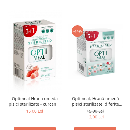
-14%
Optimeal Hrana umeda
Optimeal, Hrană umedă
pisici sterilizate - curcan si
pisici sterilizate, diferite
pui in sos, set 3+1,
arome, (3+1), 0.34kg
15,00 Lei
15,00 Lei
4*0,085kg
12,90 Lei