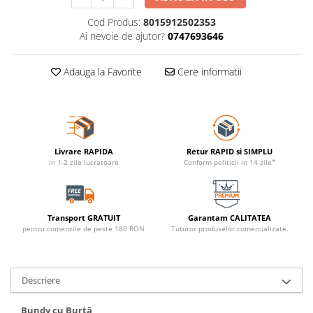
Cod Produs:
8015912502353
Ai nevoie de ajutor?
0747693646
Adauga la Favorite
Cere informatii
Livrare RAPIDA
Retur RAPID si SIMPLU
in 1-2 zile lucratoare
Conform politicii in 14 zile*
Transport GRATUIT
Garantam CALITATEA
pentru comenzile de peste 180 RON
Tuturor produselor comercializate.
Descriere
Bundy cu Burtă