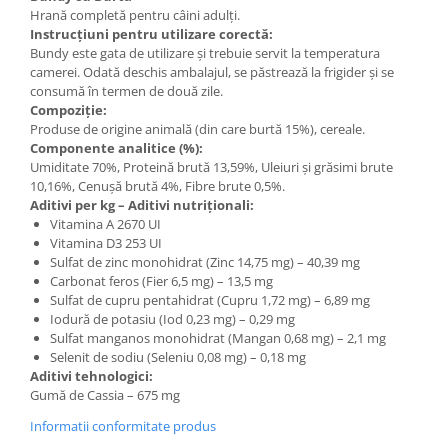
Hrană completă pentru câini adulți.
Instrucțiuni pentru utilizare corectă:
Bundy este gata de utilizare și trebuie servit la temperatura
camerei. Odată deschis ambalajul, se păstrează la frigider și se
consumă în termen de două zile.
Compoziție:
Produse de origine animală (din care burtă 15%), cereale.
Componente analitice (%):
Umiditate 70%, Proteină brută 13,59%, Uleiuri și grăsimi brute
10,16%, Cenușă brută 4%, Fibre brute 0,5%.
Aditivi per kg – Aditivi nutriționali:
Vitamina A 2670 UI
Vitamina D3 253 UI
Sulfat de zinc monohidrat (Zinc 14,75 mg) – 40,39 mg
Carbonat feros (Fier 6,5 mg) – 13,5 mg
Sulfat de cupru pentahidrat (Cupru 1,72 mg) – 6,89 mg
Iodură de potasiu (Iod 0,23 mg) – 0,29 mg
Sulfat manganos monohidrat (Mangan 0,68 mg) – 2,1 mg
Selenit de sodiu (Seleniu 0,08 mg) – 0,18 mg
Aditivi tehnologici:
Gumă de Cassia – 675 mg
Informatii conformitate produs