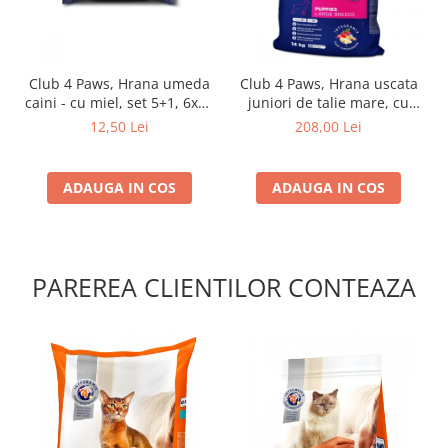
Club 4 Paws, Hrana umeda
Club 4 Paws, Hrana uscata
caini - cu miel, set 5+1, 6x80
juniori de talie mare, cu
g
pui, 14kg
12,50 Lei
208,00 Lei
ADAUGA IN COS
ADAUGA IN COS
PAREREA CLIENTILOR CONTEAZA