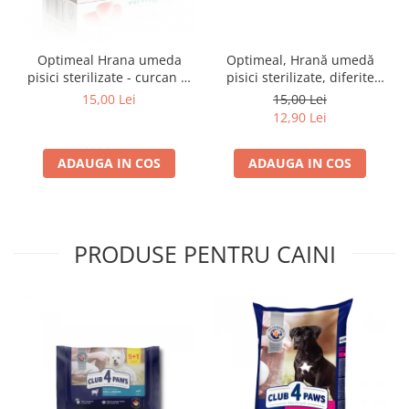
Optimeal Hrana umeda
Optimeal, Hrană umedă
pisici sterilizate - curcan si
pisici sterilizate, diferite
pui in sos, set 3+1,
arome, (3+1), 0.34kg
15,00 Lei
15,00 Lei
4*0,085kg
12,90 Lei
ADAUGA IN COS
ADAUGA IN COS
PRODUSE PENTRU CAINI