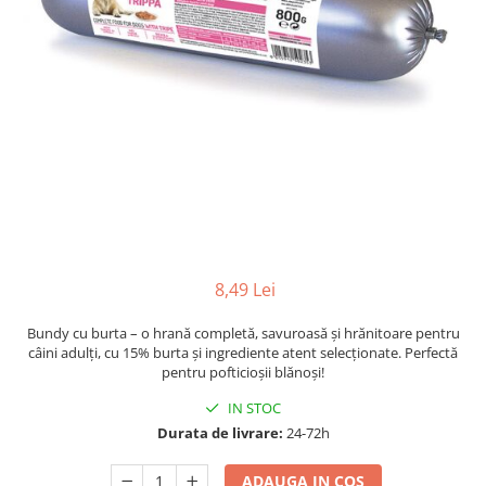
8,49 Lei
Bundy cu burta – o hrană completă, savuroasă și hrănitoare pentru
câini adulți, cu 15% burta și ingrediente atent selecționate. Perfectă
pentru pofticioșii blănoși!
IN STOC
Durata de livrare:
24-72h
ADAUGA IN COS