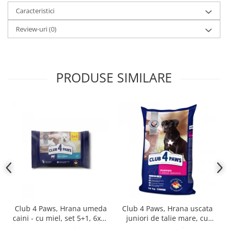
Caracteristici
Review-uri
(0)
PRODUSE SIMILARE
Club 4 Paws, Hrana umeda
Club 4 Paws, Hrana uscata
caini - cu miel, set 5+1, 6x80
juniori de talie mare, cu
g
pui, 14kg