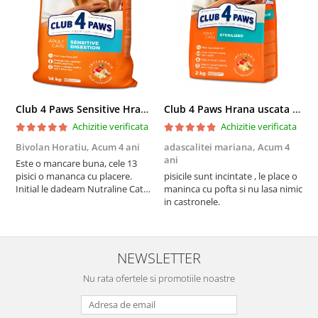
Club 4 Paws Sensitive Hrana uscata pisici adulte, 14kg
Club 4 Paws Hrana uscata pisici sterilizate, 2kg
Achizitie verificata
Achizitie verificata
Bivolan Horatiu,
Acum 4 ani
adascalitei mariana,
Acum 4
a
ani
a
Este o mancare buna, cele 13
pisici o mananca cu placere.
pisicile sunt incintate , le place o
p
Initial le dadeam Nutraline Cat
maninca cu pofta si nu lasa nimic
m
Indoor, dar de cand s-a
in castronele.
i
scumpuit am incercat 4 paw si
concept for Live pe care o evita,
nu o mananca cu placere. Eu
sunt multumit si voi continua cu
NEWSLETTER
acest brand...
Nu rata ofertele si promotiile noastre